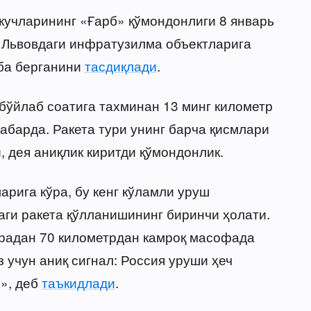
 кучларининг «Ғарб» қўмондонлиги 8 январь
и Львовдаги инфратузилма объектларига
рба берганини
тасдиқлади
.
бўйлаб соатига тахминан 13 минг километр
абарда. Ракета тури унинг барча қисмлари
, дея аниқлик киритди қўмондонлик.
рига кўра, бу кенг кўламли уруш
аги ракета қўлланишининг биринчи ҳолати.
радан 70 километрдан камроқ масофада
 учун аниқ сигнал: Россия уруши ҳеч
», деб
таъкидлади
.