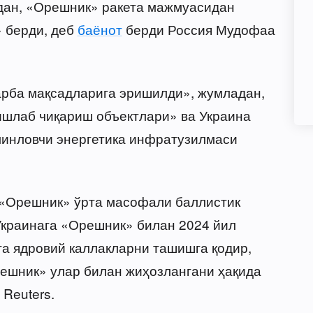
адан, «Орешник» ракета мажмуасидан
 берди, деб
баёнот
берди Россия Мудофаа
арба мақсадларига эришилди», жумладан,
ишлаб чиқариш объектлари» ва Украина
инловчи энергетика инфратузилмаси
р «Орешник» ўрта масофали баллистик
 Украинага «Орешник» билан 2024 йил
та ядровий каллакларни ташишга қодир,
решник» улар билан жиҳозлангани ҳақида
 Reuters.