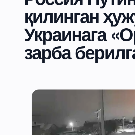
қилинган ҳуж
Украинага «
зарба берилг