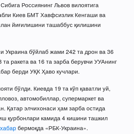
Сибига Россиянинг Львов вилоятига
абли Киев БМТ Хавфсизлик Кенгаши ва
илан йиғилишини ташаббус қилишини
и Украина бўйлаб жами 242 та дрон ва 36
8 та ракета ва 16 та зарба берувчи УУАнинг
абар берди УҚК Ҳаво кучлари.
яти бўлди. Киевда 19 та кўп қаватли уй,
пловоз, автомобиллар, супермаркет ва
н. Қатар элчихонаси ҳам зарба остида
тиш қурбонлари камида 4 кишини ташкил
хабар
бермоқда «РБК-Украина».