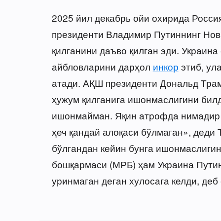
2025 йил декабрь ойи охирида Росси
президенти Владимир Путиннинг Новг
қилганини даъво қилган эди. Украин
айбловларини дарҳол
инкор
этиб, ул
атади. АҚШ президенти Дональд Трам
ҳужум қилганига ишонмаслигини билд
ишонмайман. Яқин атрофда нимадир юз
ҳеч қандай алоқаси бўлмаган», деди
бўлгандан кейин бунга ишонмаслигин
бошқармаси (МРБ) ҳам Украина Путин
уринмаган деган хулосага келди, де