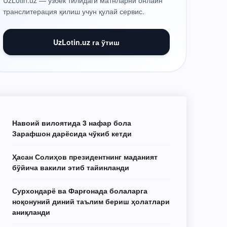
UzLotin.uz — ўзбек тилидаги матнларни онлайн
транслитерация қилиш учун қулай сервис.
UzLotin.uz га ўтиш
Навоий вилоятида 3 нафар бола
Зарафшон дарёсида чўкиб кетди
Ҳасан Солиҳов президентнинг маданият
бўйича вакили этиб тайинланди
Сурхондарё ва Фарғонада болаларга
ноқонуний диний таълим бериш ҳолатлари
аниқланди