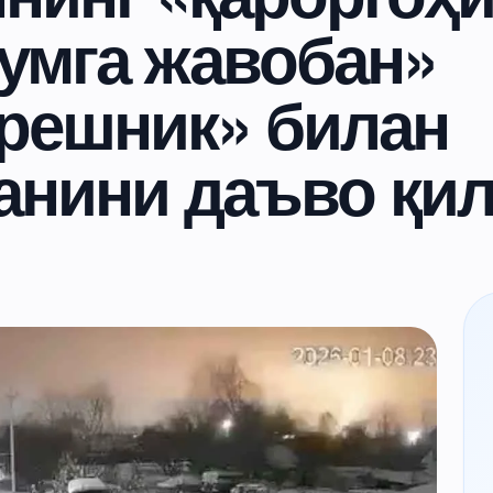
умга жавобан»
Орешник» билан
анини даъво қи