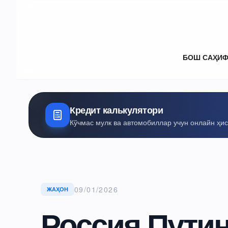
БОШ САҲИ
Кредит калькулятори
Кўчмас мулк ва автомобиллар учун онлайн ҳи
09/01/2026
ЖАҲОН
Россия Путин