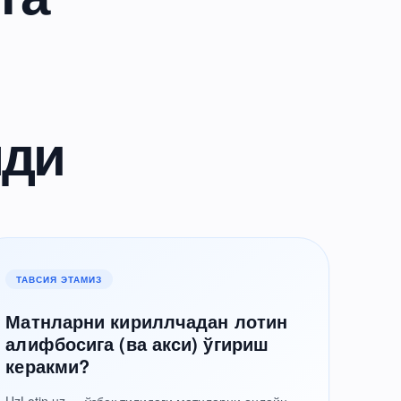
лди
ТАВСИЯ ЭТАМИЗ
Матнларни кириллчадан лотин
алифбосига (ва акси) ўгириш
керакми?