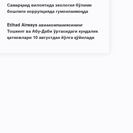
Самарқанд вилоятида экология бўлими
бошлиғи коррупцияда гумонланмоқда
Etihad Airways авиакомпаниясининг
Тошкент ва Абу-Даби ўртасидаги кундалик
қатновлари 10 августдан йўлга қўйилади