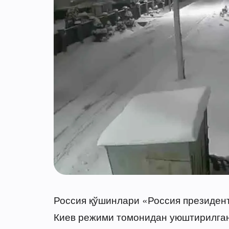
Россия қўшинлари «Россия президент
Киев режими томонидан уюштирилган