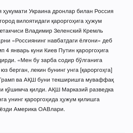
я ҳукумати Украина дронлар билан Россия
ород вилоятидаги қароргоҳига ҳужум
а етакчиси Владимир Зеленский Кремль
арни «Россиянинг навбатдаги ёлғони» деб
п 4 январь куни Киев Путин қароргоҳига
ирди. «Мен бу зарба содир бўлганига
 берган, лекин бунинг унга [қароргоҳга]
 Трамп ва АҚШ буни текширишга муваффақ
и қўшимча қилди. АҚШ Марказий разведка
га унинг қароргоҳида ҳужум қилишга
б ёзди Америка ОАВлари.