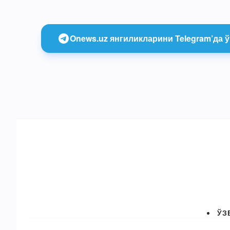
Onews.uz янгиликларини Telegram’да ў
ЎЗ