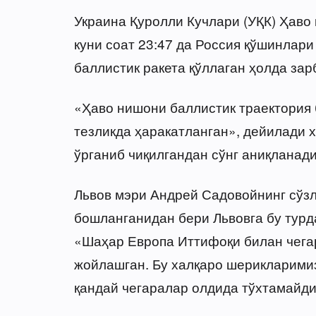
Украина Қуролли Кучлари (УҚК) Ҳаво
куни соат 23:47 да Россия қўшинлар
баллистик ракета қўллаган ҳолда за
«Ҳаво нишони баллистик траектория 
тезликда ҳаракатланган», дейилади х
ўрганиб чиқилгандан сўнг аниқланади
Львов мэри Андрей Садовойнинг сўзла
бошланганидан бери Львовга бу турд
«Шаҳар Европа Иттифоқи билан чега
жойлашган. Бу халқаро шерикларимиз
қандай чегаралар олдида тўхтамайди