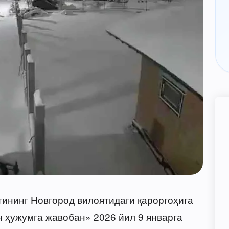
ининг Новгород вилоятидаги қароргоҳига
 ҳужумга жавобан» 2026 йил 9 январга