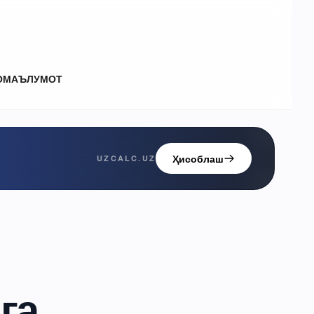
О
МАЪЛУМОТ
Ҳисоблаш
UZCALC.UZ
га