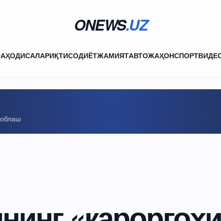
ONEWS
.UZ
ФА
ҲОДИСАЛАР
ИҚТИСОДИЁТ
ЖАМИЯТ
АВТО
ЖАҲОН
СПОРТ
ВИДЕ
соблаш
нинг «қароргоҳи