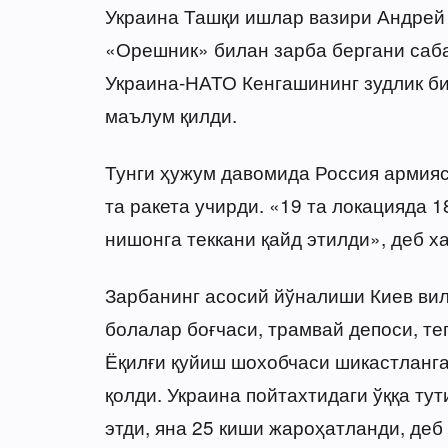
Украина Ташқи ишлар вазири Андрей 
«Орешник» билан зарба бергани саб
Украина-НАТО Кенгашининг зудлик б
маълум қилди.
Тунги ҳужум давомида Россия армияс
та ракета учирди. «19 та локацияда 1
нишонга теккани қайд этилди», деб х
Зарбанинг асосий йўналиши Киев вило
болалар боғчаси, трамвай депоси, те
Ёқилғи қуйиш шохобчаси шикастланга
қолди. Украина пойтахтидаги ўққа ту
этди, яна 25 киши жароҳатланди, деб