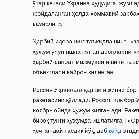
ўтар кечаси Украина ҳудудига, жумл
фойдаланган ҳолда «оммавий зарба»
вазирлиги.
Ҳарбий идоранинг таъкидлашича, «з
ҳужум учун ишлатилган дронларни «
ҳарбий-саноат мажмуаси ишини таъм
объектлари вайрон қилинган.
Россия Украинага қарши иккинчи бо
ракетасини қўллади. Россия илк бор
ноябрь ойида ҳужум қилган эди. Раке
бироқ тунги ҳужумда ишлатилган «О
ҳеч қандай тасдиқ йўқ, деб
қайд
этади