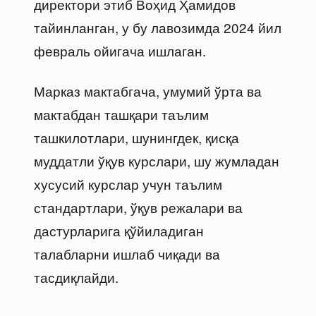
директори этиб Воҳид Ҳамидов
тайинланган, у бу лавозимда 2024 йил
февраль ойигача ишлаган.
Марказ мактабгача, умумий ўрта ва
мактабдан ташқари таълим
ташкилотлари, шунингдек, қисқа
муддатли ўқув курслари, шу жумладан
хусусий курслар учун таълим
стандартлари, ўқув режалари ва
дастурларига қўйиладиган
талабларни ишлаб чиқади ва
тасдиқлайди.