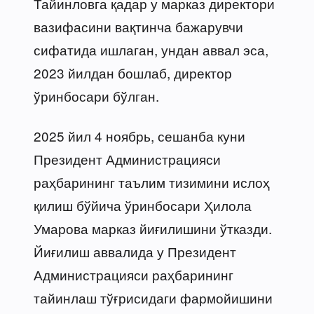
Тайинловга қадар у марказ директори
вазифасини вақтинча бажарувчи
сифатида ишлаган, ундан аввал эса,
2023 йилдан бошлаб, директор
ўринбосари бўлган.
2025 йил 4 ноябрь, сешанба куни
Президент Администрацияси
раҳбарининг таълим тизимини ислоҳ
қилиш бўйича ўринбосари Ҳилола
Умарова марказ йиғилишини ўтказди.
Йиғилиш аввалида у Президент
Администрацияси раҳбарининг
тайинлаш тўғрисидаги фармойишини