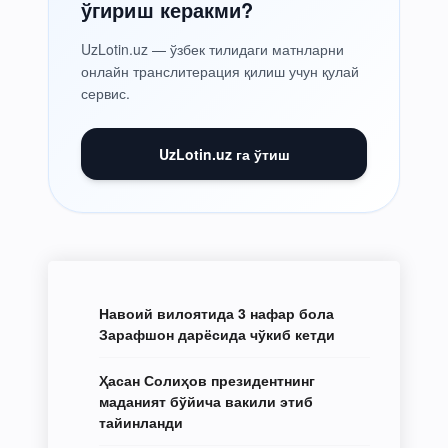
ўгириш керакми?
UzLotin.uz — ўзбек тилидаги матнларни
онлайн транслитерация қилиш учун қулай
сервис.
UzLotin.uz га ўтиш
Навоий вилоятида 3 нафар бола
Зарафшон дарёсида чўкиб кетди
Ҳасан Солиҳов президентнинг
маданият бўйича вакили этиб
тайинланди