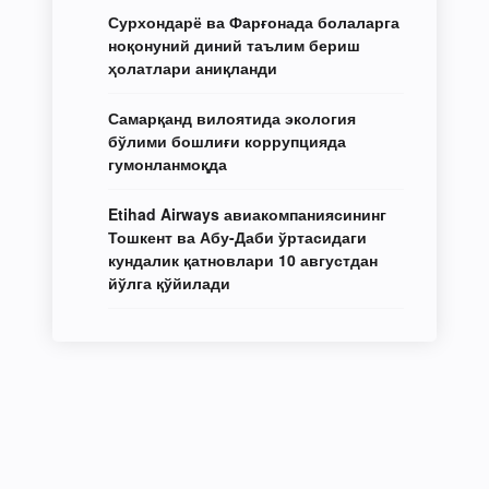
Сурхондарё ва Фарғонада болаларга
ноқонуний диний таълим бериш
ҳолатлари аниқланди
Самарқанд вилоятида экология
бўлими бошлиғи коррупцияда
гумонланмоқда
Etihad Airways авиакомпаниясининг
Тошкент ва Абу-Даби ўртасидаги
кундалик қатновлари 10 августдан
йўлга қўйилади