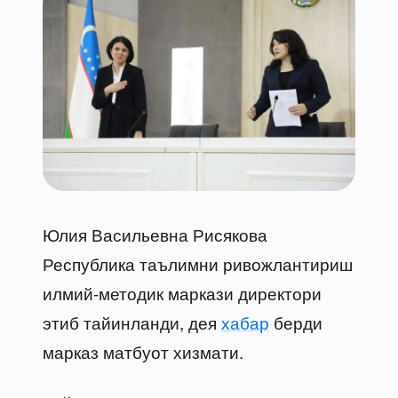
Юлия Васильевна Рисякова
Республика таълимни ривожлантириш
илмий-методик маркази директори
этиб тайинланди, дея
хабар
берди
марказ матбуот хизмати.