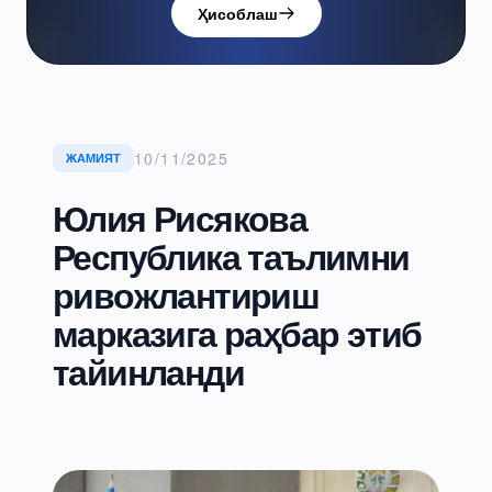
Ҳисоблаш
10/11/2025
ЖАМИЯТ
Юлия Рисякова
Республика таълимни
ривожлантириш
марказига раҳбар этиб
тайинланди