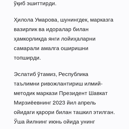
ўқиб эшиттирди.
Ҳилола Умарова, шунингдек, марказга
вазирлик ва идоралар билан
ҳамкорликда янги лойиҳаларни
самарали амалга оширишни
топширди.
Эслатиб ўтамиз, Республика
таълимни ривожлантириш илмий-
методик маркази Президент Шавкат
Мирзиёевнинг 2023 йил апрель
ойидаги қарори билан ташкил этилган.
Ўша йилнинг июнь ойида унинг