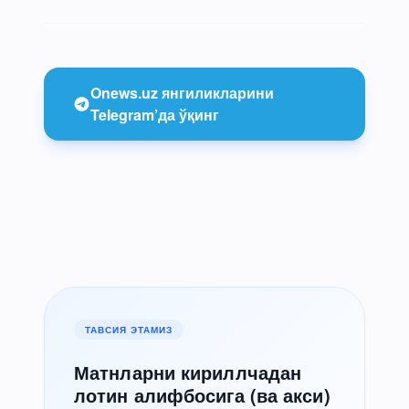
Onews.uz янгиликларини
Telegram’да ўқинг
ТАВСИЯ ЭТАМИЗ
Матнларни кириллчадан
лотин алифбосига (ва акси)