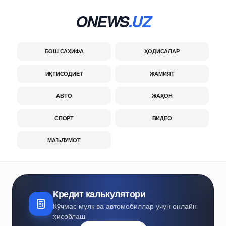
ONEWS
.UZ
БОШ САҲИФА
ҲОДИСАЛАР
ИҚТИСОДИЁТ
ЖАМИЯТ
АВТО
ЖАҲОН
СПОРТ
ВИДЕО
МАЪЛУМОТ
Кредит калькулятори
Кўчмас мулк ва автомобиллар учун онлайн
ҳисоблаш