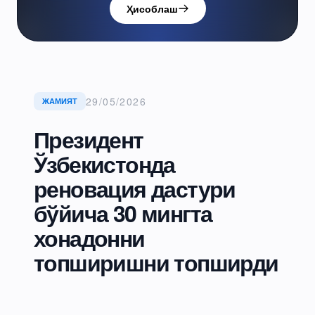
Ҳисоблаш
29/05/2026
ЖАМИЯТ
Президент
Ўзбекистонда
реновация дастури
бўйича 30 мингта
хонадонни
топширишни топширди