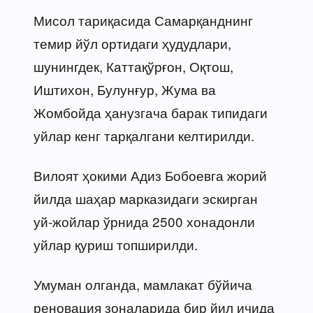
Мисол тариқасида Самарқанднинг
темир йўл ортидаги ҳудудлари,
шунингдек, Каттақўрғон, Оқтош,
Иштихон, Булунғур, Жума ва
Жомбойда ҳанузгача барак типидаги
уйлар кенг тарқалгани келтирилди.
Вилоят ҳокими Адиз Бобоевга жорий
йилда шаҳар марказидаги эскирган
уй-жойлар ўрнида 2500 хонадонли
уйлар қуриш топширилди.
Умуман олганда, мамлакат бўйича
реновация зоналарида бир йил ичида