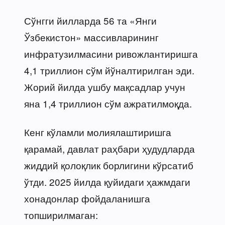
Сўнгги йилларда 56 та «Янги
Ўзбекистон» массивларининг
инфратузилмасини ривожлантиришга
4,1 триллион сўм йўналтирилган эди.
Жорий йилда ушбу мақсадлар учун
яна 1,4 триллион сўм ажратилмоқда.
Кенг кўламли молиялаштиришга
қарамай, давлат раҳбари ҳудудларда
жиддий қолоқлик борлигини кўрсатиб
ўтди. 2025 йилда қуйидаги ҳажмдаги
хонадонлар фойдаланишга
топширилмаган: