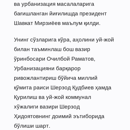
ва урбанизация масалаларига
бағишланган йиғилишда президент
Шавкат Мирзиёев маълум қилди.
Унинг сўзларига кўра, аҳолини уй-жой
билан таъминлаш бош вазир
ўринбосари Очилбой Раматов,
Урбанизацияни барқарор
ривожлантириш бўйича миллий
қўмита раиси Шерзод Қудбиев ҳамда
Қурилиш ва уй-жой коммунал
хўжалиги вазири Шерзод
Ҳидоятовнинг доимий эътиборида
бўлиши шарт.