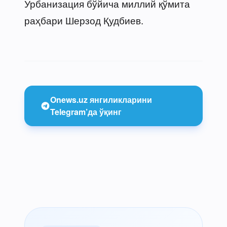
Урбанизация бўйича миллий қўмита
раҳбари Шерзод Қудбиев.
Onews.uz янгиликларини
Telegram’да ўқинг