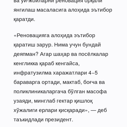
янгилаш масаласига алоҳида эътибор
қаратди.
«Реновацияга алоҳида эътибор
қаратиш зарур. Нима учун бундай
деяпман? Агар шаҳар ва посёлкалар
кенгликка қараб кенгайса,
инфратузилма харажатлари 4−5
бараварга ортади, мактаб, боғча ва
поликлиникаларгача бўлган масофа
узаяди, минглаб гектар қишлоқ
хўжалиги ерлари қисқаради», — деб
таъкидлади президент.