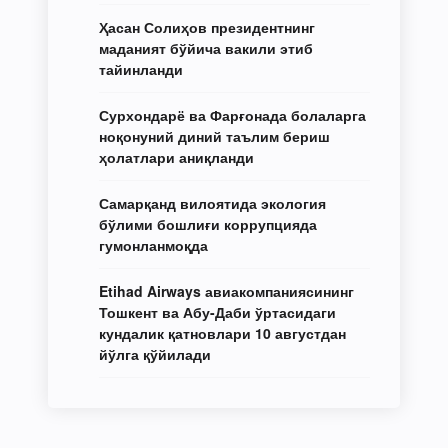
Ҳасан Солиҳов президентнинг
маданият бўйича вакили этиб
тайинланди
Сурхондарё ва Фарғонада болаларга
ноқонуний диний таълим бериш
ҳолатлари аниқланди
Самарқанд вилоятида экология
бўлими бошлиғи коррупцияда
гумонланмоқда
Etihad Airways авиакомпаниясининг
Тошкент ва Абу-Даби ўртасидаги
кундалик қатновлари 10 августдан
йўлга қўйилади