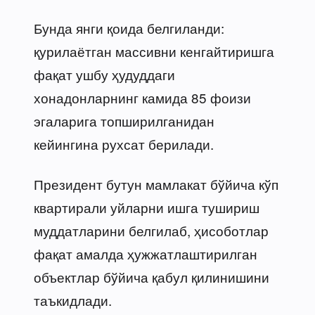
Бунда янги қоида белгиланди:
қурилаётган массивни кенгайтиришга
фақат ушбу ҳудуддаги
хонадонларнинг камида 85 фоизи
эгаларига топширилганидан
кейингина рухсат берилади.
Президент бутун мамлакат бўйича кўп
квартирали уйларни ишга тушириш
муддатларини белгилаб, ҳисоботлар
фақат амалда ҳужжатлаштирилган
объектлар бўйича қабул қилинишини
таъкидлади.