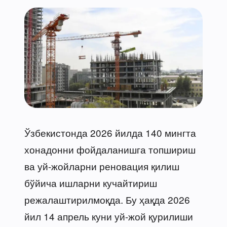
Ўзбекистонда 2026 йилда 140 мингта
хонадонни фойдаланишга топшириш
ва уй-жойларни реновация қилиш
бўйича ишларни кучайтириш
режалаштирилмоқда. Бу ҳақда 2026
йил 14 апрель куни уй-жой қурилиши