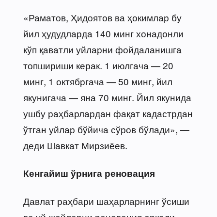
«Раматов, Ҳидоятов ва ҳокимлар бу
йил ҳудудларда 140 минг хонадонли
кўп қаватли уйларни фойдаланишга
топшириши керак. 1 июлгача — 20
минг, 1 октябргача — 50 минг, йил
якунигача — яна 70 минг. Йил якунида
ушбу раҳбарлардан фақат кадастрдан
ўтган уйлар бўйича сўров бўлади», —
деди Шавкат Мирзиёев.
Кенгайиш ўрнига реновация
Давлат раҳбари шаҳарларнинг ўсиши
ва уй-жойларни реновация орқали