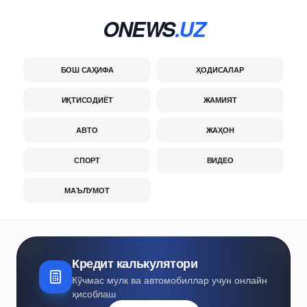
ONEWS
.UZ
БОШ САҲИФА
ҲОДИСАЛАР
ИҚТИСОДИЁТ
ЖАМИЯТ
АВТО
ЖАҲОН
СПОРТ
ВИДЕО
МАЪЛУМОТ
Кредит калькулятори
Кўчмас мулк ва автомобиллар учун онлайн
ҳисоблаш