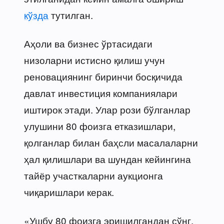
кўзда
тутилган.
Аҳоли ва бизнес ўртасидаги
низоларни истисно қилиш учун
реновациянинг биринчи босқичида
давлат инвестиция компаниялари
иштирок этади. Улар рози бўлганлар
улушини 80 фоизга етказишлари,
қолганлар билан баҳсли масалаларни
ҳал қилишлари ва шундан кейингина
тайёр участкаларни аукционга
чиқаришлари керак.
«Ушбу 80 фоизга эришилгандан сўнг,