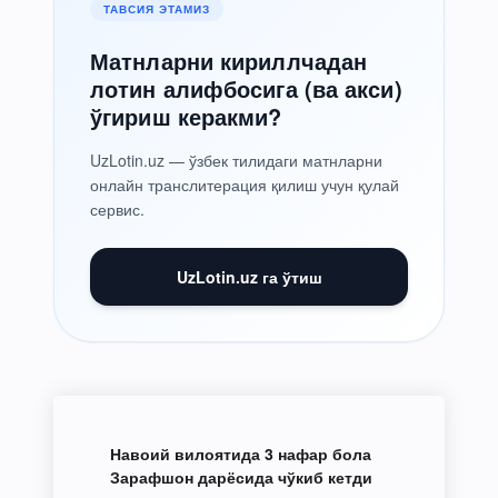
ТАВСИЯ ЭТАМИЗ
Матнларни кириллчадан
лотин алифбосига (ва акси)
ўгириш керакми?
UzLotin.uz — ўзбек тилидаги матнларни
онлайн транслитерация қилиш учун қулай
сервис.
UzLotin.uz га ўтиш
Навоий вилоятида 3 нафар бола
Зарафшон дарёсида чўкиб кетди