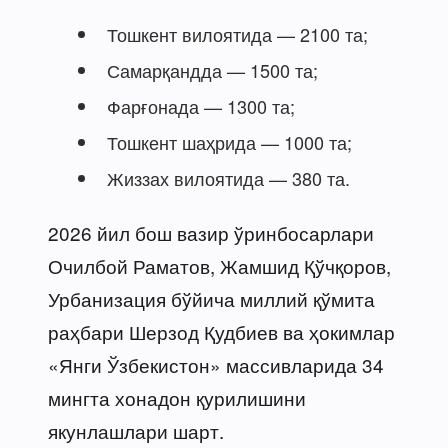
Тошкент вилоятида — 2100 та;
Самарқандда — 1500 та;
Фарғонада — 1300 та;
Тошкент шаҳрида — 1000 та;
Жиззах вилоятида — 380 та.
2026 йил бош вазир ўринбосарлари
Очилбой Раматов, Жамшид Қўчқоров,
Урбанизация бўйича миллий қўмита
раҳбари Шерзод Қудбиев ва ҳокимлар
«Янги Ўзбекистон» массивларида 34
мингта хонадон қурилишини
якунлашлари шарт.