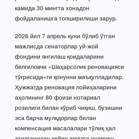
камида 30 мингта хонадон
фойдаланишга топширилиши зарур.
2026 йил 7 апрель куни бўлиб ўтган
мажлисда сенаторлар уй-жой
фондини янгилаш қоидаларини
белгиловчи «Шаҳарсолик реновацияси
тўғрисида»ги қонунни маъқулладилар.
Ҳужжатда реновация лойиҳаларини
аҳолининг 80 фоизи нотариал
розилиги билан кўриб чиқиш, бузишни
эса барча мулкдорлар билан
компенсация масалалари тўлиқ ҳал
этилганидан кейин амалга ошириш