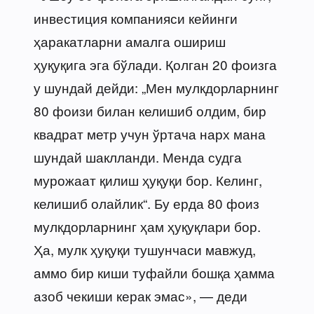
инвестиция компанияси кейинги
ҳаракатларни амалга ошириш
ҳуқуқига эга бўлади. Қолган 20 фоизга
у шундай дейди: „Мен мулкдорларнинг
80 фоизи билан келишиб олдим, бир
квадрат метр учун ўртача нарх мана
шундай шаклланди. Менда судга
мурожаат қилиш ҳуқуқи бор. Келинг,
келишиб олайлик“. Бу ерда 80 фоиз
мулкдорларнинг ҳам ҳуқуқлари бор.
Ҳа, мулк ҳуқуқи тушунчаси мавжуд,
аммо бир киши туфайли бошқа ҳамма
азоб чекиши керак эмас», — деди