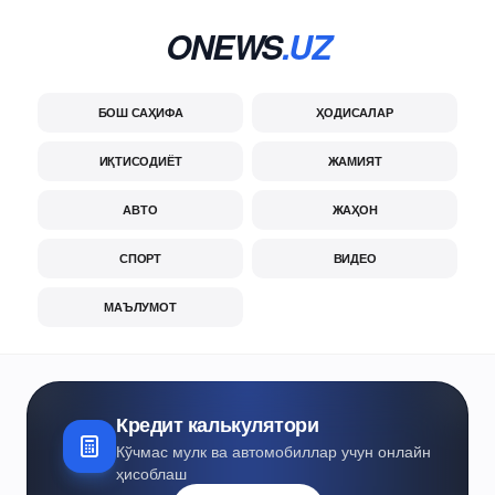
ONEWS
.UZ
БОШ САҲИФА
ҲОДИСАЛАР
ИҚТИСОДИЁТ
ЖАМИЯТ
АВТО
ЖАҲОН
СПОРТ
ВИДЕО
МАЪЛУМОТ
Кредит калькулятори
Кўчмас мулк ва автомобиллар учун онлайн
ҳисоблаш