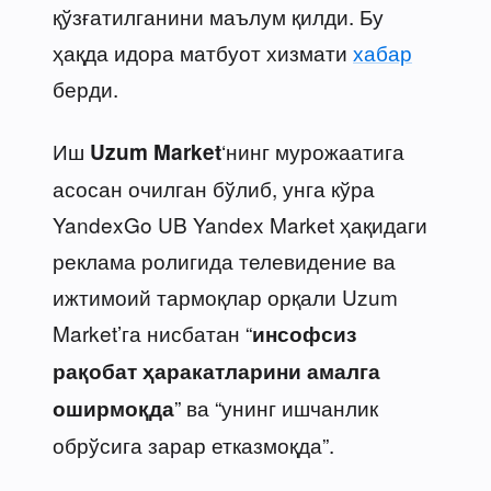
қўзғатилганини маълум қилди. Бу
ҳақда идора матбуот хизмати
хабар
берди.
Иш
‘нинг мурожаатига
Uzum Market
асосан очилган бўлиб, унга кўра
YandexGo UB Yandex Market ҳақидаги
реклама ролигида телевидение ва
ижтимоий тармоқлар орқали Uzum
Market’га нисбатан “
инсофсиз
рақобат ҳаракатларини амалга
” ва “унинг ишчанлик
оширмоқда
обрўсига зарар етказмоқда”.