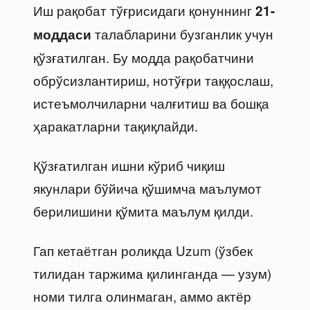
Иш рақобат тўғрисидаги қонуннинг
21-
талабларини бузганлик учун
моддаси
қўзғатилган. Бу модда рақобатчини
обрўсизлантириш, нотўғри таққослаш,
истеъмолчиларни чалғитиш ва бошқа
ҳаракатларни тақиқлайди.
Қўзғатилган ишни кўриб чиқиш
якунлари бўйича қўшимча маълумот
берилишини қўмита маълум қилди.
Гап кетаётган роликда Uzum (ўзбек
тилидан таржима қилинганда — узум)
номи тилга олинмаган, аммо актёр