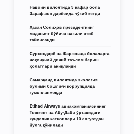
Навоий вилоятида 3 нафар бола
Зарафшон дарёсида чўкиб кетди
Ҳасан Солиҳов президентнинг
маданият бўйича вакили этиб
тайинланди
Сурхондарё ва Фарғонада болаларга
ноқонуний диний таълим бериш
ҳолатлари аниқланди
Самарқанд вилоятида экология
бўлими бошлиғи коррупцияда
гумонланмоқда
Etihad Airways авиакомпаниясининг
Тошкент ва Абу-Даби ўртасидаги
кундалик қатновлари 10 августдан
йўлга қўйилади