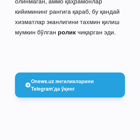
олинмаган, аммо қаҳрамонлар
кийимининг рангига қараб, бу қандай
хизматлар эканлигини тахмин қилиш
мумкин бўлган
чиқарган эди.
ролик
Onews.uz янгиликларини
Telegram’да ўқинг