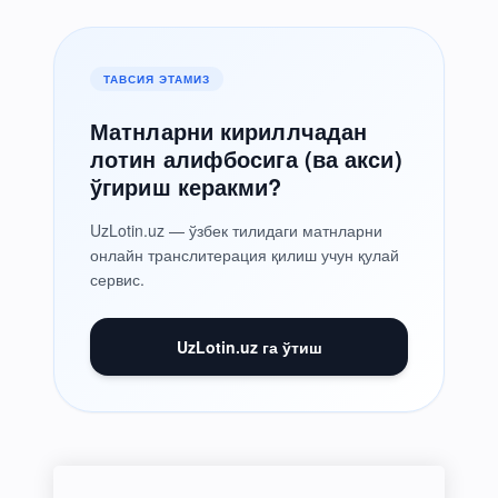
ТАВСИЯ ЭТАМИЗ
Матнларни кириллчадан
лотин алифбосига (ва акси)
ўгириш керакми?
UzLotin.uz — ўзбек тилидаги матнларни
онлайн транслитерация қилиш учун қулай
сервис.
UzLotin.uz га ўтиш