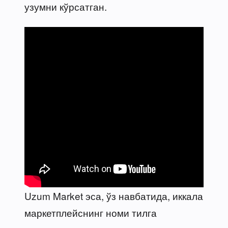
узумни кўрсатган.
Uzum Market эса, ўз навбатида, иккала
маркетплейснинг номи тилга