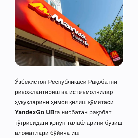
Ўзбекистон Республикаси Рақобатни
ривожлантириш ва истеъмолчилар
ҳуқуқларини ҳимоя қилиш қўмитаси
га нисбатан рақобат
YandexGo UB
тўғрисидаги қонун талабларини бузиш
аломатлари бўйича иш