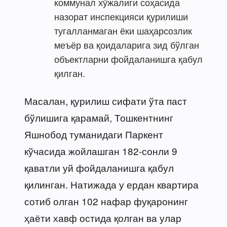
коммунал хўжалиги соҳасида
назорат инспекцияси қурилиши
тугалланмаган ёки шаҳарсозлик
меъёр ва қоидаларига зид бўлган
объектларни фойдаланишга қабул
қилган.
Масалан, қурилиш сифати ўта паст
бўлишига қарамай, Тошкентнинг
Яшнобод туманидаги Паркент
кўчасида жойлашган 182-сонли 9
қаватли уй фойдаланишга қабул
қилинган. Натижада у ердан квартира
сотиб олган 102 нафар фуқаронинг
ҳаёти хавф остида қолган ва улар