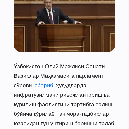
Ўзбекистон Олий Мажлиси Сенати
Вазирлар Маҳкамасига парламент
сўрови
юбориб
, ҳудудларда
инфратузилмани ривожлантириш ва
қурилиш фаолиятини тартибга солиш
бўйича кўрилаётган чора-тадбирлар
юзасидан тушунтириш беришни талаб