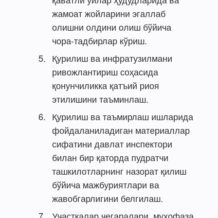
жамоат жойларини эгаллаб
олишни олдини олиш бўйича
чора-тадбирлар кўриш.
Қурилиш ва инфратузилмани
ривожлантириш соҳасида
қонунчиликка қатъий риоя
этилишини таъминлаш.
Қурилиш ва таъмирлаш ишларида
фойдаланиладиган материаллар
сифатини давлат инспектори
билан бир қаторда пудратчи
ташкилотларнинг назорат қилиш
бўйича мажбуриятлари ва
жавобгарлигини белгилаш.
Участкалар чегаралари, муҳофаза