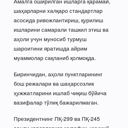
Амалга оширилган ишларга қарамай,
шаҳарларни халқаро стандартлар
асосида ривожлантириш, қурилиш
ишларини самарали ташкил этиш ва
аҳоли учун муносиб турмуш
шароитини яратишда айрим
муаммолар сақланиб қолмоқда.
Биринчидан, аҳоли пунктларининг
бош режалари ва шаҳарсозлик
ҳужжатларини ишлаб чиқиш бўйича
вазифалар тўлиқ бажарилмаган.
Президентнинг ПҚ-299 ва ПҚ-245
сонли қарорларига мувофиқ, умумий