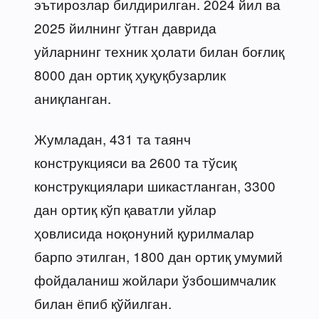
эътирозлар билдирилган. 2024 йил ва
2025 йилнинг ўтган даврида
уйларнинг техник ҳолати билан боғлиқ
8000 дан ортиқ ҳуқуқбузарлик
аниқланган.
Жумладан, 431 та таянч
конструкцияси ва 2600 та тўсиқ
конструкциялари шикастланган, 3300
дан ортиқ кўп қаватли уйлар
ҳовлисида ноқонуний қурилмалар
барпо этилган, 1800 дан ортиқ умумий
фойдаланиш жойлари ўзбошимчалик
билан ёпиб қўйилган.