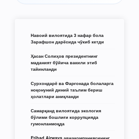
Навоий вилоятида 3 нафар бола
Зарафшон дарёсида чўкиб кетди
Ҳасан Солиҳов президентнинг
маданият бўйича вакили этиб
тайинланди
Сурхондарё ва Фарғонада болаларга
ноқонуний диний таълим бериш
ҳолатлари аниқланди
Самарқанд вилоятида экология
бўлими бошлиғи коррупцияда
гумонланмоқда
Etihad Airways авиакомпаниясининг