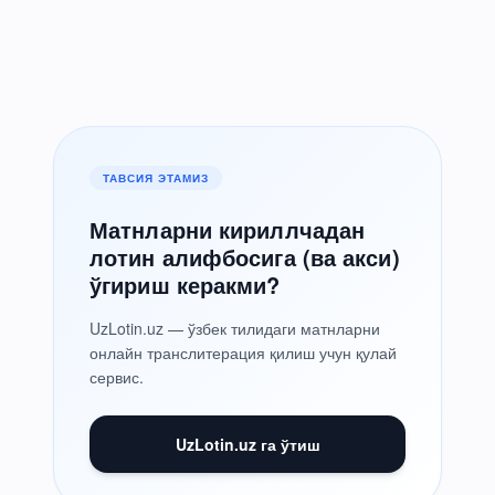
ТАВСИЯ ЭТАМИЗ
Матнларни кириллчадан
лотин алифбосига (ва акси)
ўгириш керакми?
UzLotin.uz — ўзбек тилидаги матнларни
онлайн транслитерация қилиш учун қулай
сервис.
UzLotin.uz га ўтиш