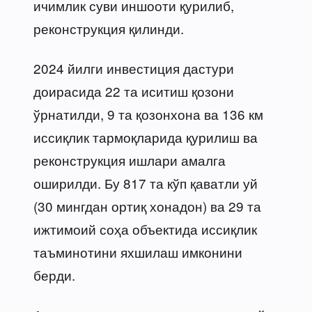
ичимлик суви иншооти қурилиб,
реконструкция қилинди.
2024 йилги инвестиция дастури
доирасида 22 та иситиш қозони
ўрнатилди, 9 та қозонхона ва 136 км
иссиқлик тармоқларида қурилиш ва
реконструкция ишлари амалга
оширилди. Бу 817 та кўп қаватли уй
(30 мингдан ортиқ хонадон) ва 29 та
ижтимоий соҳа объектида иссиқлик
таъминотини яхшилаш имконини
берди.