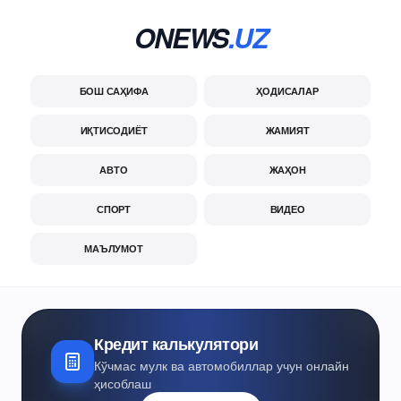
ONEWS
.UZ
БОШ САҲИФА
ҲОДИСАЛАР
ИҚТИСОДИЁТ
ЖАМИЯТ
АВТО
ЖАҲОН
СПОРТ
ВИДЕО
МАЪЛУМОТ
Кредит калькулятори
Кўчмас мулк ва автомобиллар учун онлайн
ҳисоблаш