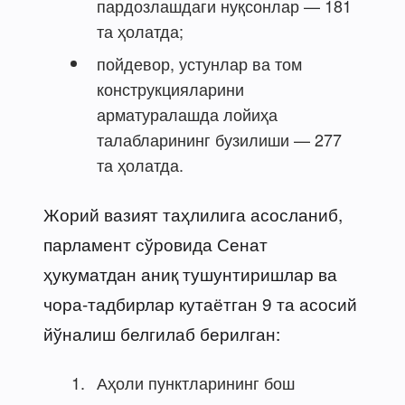
пардозлашдаги нуқсонлар — 181
та ҳолатда;
пойдевор, устунлар ва том
конструкцияларини
арматуралашда лойиҳа
талабларининг бузилиши — 277
та ҳолатда.
Жорий вазият таҳлилига асосланиб,
парламент сўровида Сенат
ҳукуматдан аниқ тушунтиришлар ва
чора-тадбирлар кутаётган 9 та асосий
йўналиш белгилаб берилган:
Аҳоли пунктларининг бош