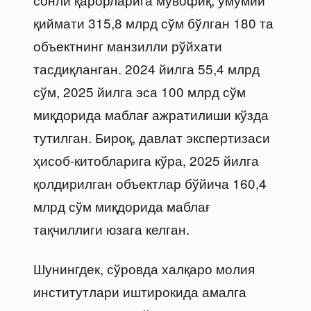
қиймати 315,8 млрд сўм бўлган 180 та
объектнинг манзилли рўйхати
тасдиқланган. 2024 йилга 55,4 млрд
сўм, 2025 йилга эса 100 млрд сўм
миқдорида маблағ ажратилиши кўзда
тутилган. Бироқ, давлат экспертизаси
ҳисоб-китобларига кўра, 2025 йилга
қолдирилган объектлар бўйича 160,4
млрд сўм миқдорида маблағ
тақчиллиги юзага келган.
Шунингдек, сўровда халқаро молия
институтлари иштирокида амалга