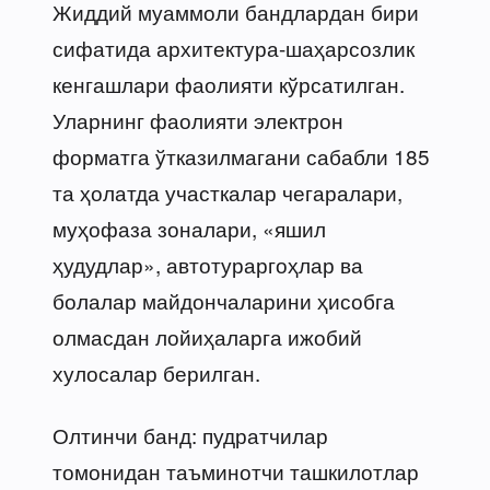
Жиддий муаммоли бандлардан бири
сифатида архитектура-шаҳарсозлик
кенгашлари фаолияти кўрсатилган.
Уларнинг фаолияти электрон
форматга ўтказилмагани сабабли 185
та ҳолатда участкалар чегаралари,
муҳофаза зоналари, «яшил
ҳудудлар», автотураргоҳлар ва
болалар майдончаларини ҳисобга
олмасдан лойиҳаларга ижобий
хулосалар берилган.
Олтинчи банд: пудратчилар
томонидан таъминотчи ташкилотлар