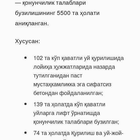
— қонунчилик талаблари
бузилишининг 5500 та ҳолати
аниқланган.
Хусусан:
102 та кўп қаватли уй қурилишида
лойиҳа ҳужжатларида назарда
тутилганидан паст
мустаҳкамликка эга сифатсиз
бетондан фойдаланилган;
139 та ҳолатда кўп қаватли
уйларга лифт ўрнатишда
қонунчилик талаблари бузилган;
74 та ҳолатда Қурилиш ва уй-жой-