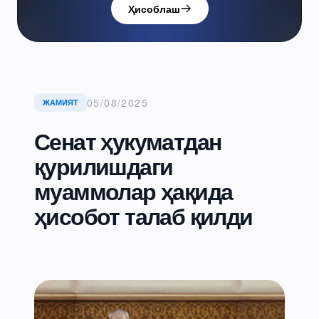
Ҳисоблаш
05/08/2025
ЖАМИЯТ
Сенат ҳукуматдан
қурилишдаги
муаммолар ҳақида
ҳисобот талаб қилди