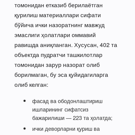
томонидан етказиб берилаётган
қурилиш материаллари сифати
бўйича ички назоратнинг мавжуд
эмаслиги ҳолатлари оммавий
равишда аниқланган. Хусусан, 402 та
объектда пудратчи ташкилотлар
томонидан зарур назорат олиб
борилмаган, бу эса қуйидагиларга
олиб келган:
фасад ва ободонлаштириш
ишларининг сифатсиз
бажарилиши — 223 та ҳолатда;
ички деворларни қуриш ва