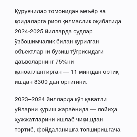
Қурувчилар томонидан меъёр ва
қоидаларга риоя қилмаслик оқибатида
2024-2025 йилларда судлар
ўзбошимчалик билан қурилган
объектларни бузиш тўғрисидаги
даъволарнинг 75%ни
қаноатлантирган — 11 мингдан ортиқ
ишдан 8300 дан ортиғини.
2023–2024 йилларда кўп қаватли
уйларни қуриш жараёнида — лойиҳа
ҳужжатларини ишлаб чиқишдан
тортиб, фойдаланишга топширишгача