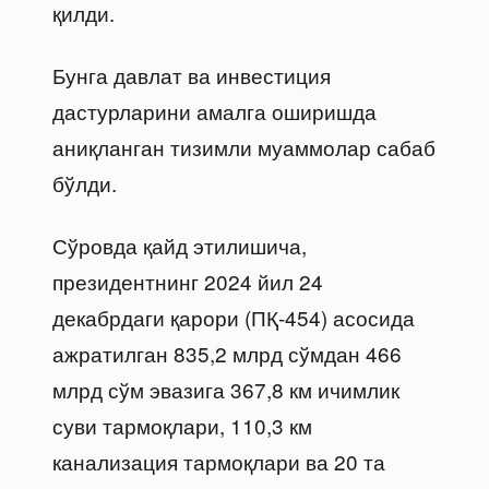
қилди.
Бунга давлат ва инвестиция
дастурларини амалга оширишда
аниқланган тизимли муаммолар сабаб
бўлди.
Сўровда қайд этилишича,
президентнинг 2024 йил 24
декабрдаги қарори (ПҚ-454) асосида
ажратилган 835,2 млрд сўмдан 466
млрд сўм эвазига 367,8 км ичимлик
суви тармоқлари, 110,3 км
канализация тармоқлари ва 20 та