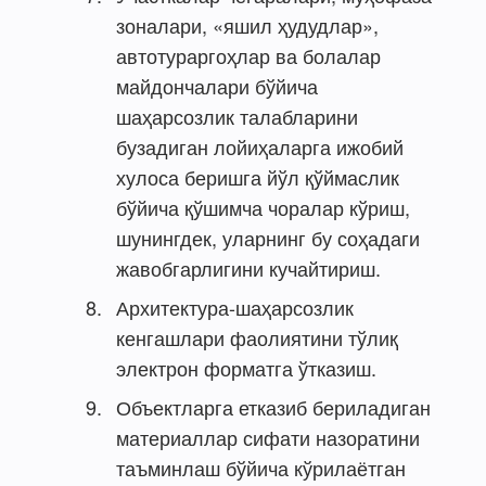
зоналари, «яшил ҳудудлар»,
автотураргоҳлар ва болалар
майдончалари бўйича
шаҳарсозлик талабларини
бузадиган лойиҳаларга ижобий
хулоса беришга йўл қўймаслик
бўйича қўшимча чоралар кўриш,
шунингдек, уларнинг бу соҳадаги
жавобгарлигини кучайтириш.
Архитектура-шаҳарсозлик
кенгашлари фаолиятини тўлиқ
электрон форматга ўтказиш.
Объектларга етказиб бериладиган
материаллар сифати назоратини
таъминлаш бўйича кўрилаётган