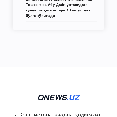
Тошкент ва Абу-Даби ўртасидаги
кундалик қатновлари 10 августдан
йўлга қўйилади
ONEWS
.UZ
ЎЗБЕКИСТОН
ЖАҲОН
ҲОДИСАЛАР