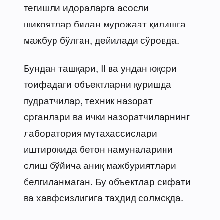
тегишли идораларга асосли
шикоятлар билан мурожаат қилишга
мажбур бўлган, дейилади сўровда.
Бундан ташқари, II ва ундан юқори
тоифадаги объектларни қуришда
пудратчилар, техник назорат
органлари ва ички назоратчиларнинг
лаборатория мутахассислари
иштирокида бетон намуналарини
олиш бўйича аниқ мажбуриятлари
белгиланмаган. Бу объектлар сифати
ва хавфсизлигига таҳдид солмоқда.