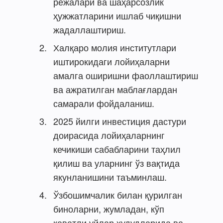
режалари ва шаҳарсозлик
ҳужжатларини ишлаб чиқишни
жадаллаштириш.
Халқаро молия институтлари
иштирокидаги лойиҳаларни
амалга оширишни фаоллаштириш
ва ажратилган маблағлардан
самарали фойдаланиш.
2025 йилги инвестиция дастури
доирасида лойиҳаларнинг
кечикиши сабабларини таҳлил
қилиш ва уларнинг ўз вақтида
якунланишини таъминлаш.
Ўзбошимчалик билан қурилган
биноларни, жумладан, кўп
қаватли уйлар ҳудудларида ва