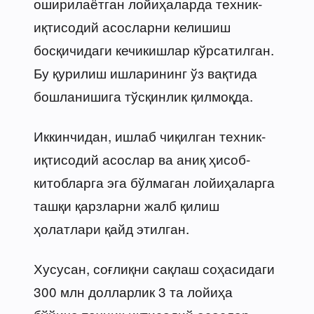
оширилаётган лойиҳаларда техник-
иқтисодий асосларни келишиш
босқичидаги кечикишлар кўрсатилган.
Бу қурилиш ишларининг ўз вақтида
бошланишига тўсқинлик қилмоқда.
Иккинчидан, ишлаб чиқилган техник-
иқтисодий асослар ва аниқ ҳисоб-
китобларга эга бўлмаган лойиҳаларга
ташқи қарзларни жалб қилиш
ҳолатлари қайд этилган.
Хусусан, соғлиқни сақлаш соҳасидаги
300 млн долларлик 3 та лойиҳа