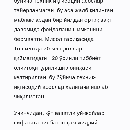
бўйича техник-иқтисодий асослар
тайёрланмаган, бу эса жалб қилинган
маблағлардан бир йилдан ортиқ вақт
давомида фойдаланиш имконини
бермаяпти. Мисол тариқасида
Тошкентда 70 млн доллар
қийматидаги 120 ўринли тиббиёт
олийгоҳи қурилиши лойиҳаси
келтирилган, бу бўйича техник-
иқтисодий асослар ҳалигача ишлаб
чиқилмаган.
Учинчидан, кўп қаватли уй-жойлар
сифатига нисбатан ҳам жиддий