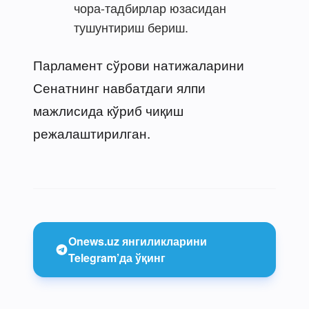
чора-тадбирлар юзасидан
тушунтириш бериш.
Парламент сўрови натижаларини
Сенатнинг навбатдаги ялпи
мажлисида кўриб чиқиш
режалаштирилган.
Onews.uz янгиликларини
Telegram’да ўқинг