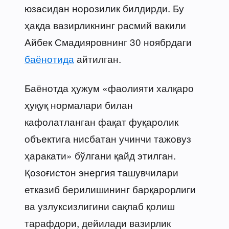
юзасидан норозилик билдирди. Бу
ҳақда вазирликнинг расмий вакили
Айбек Смадияровнинг 30 ноябрдаги
баёнотида
айтилган.
Баёнотда ҳужум «фаолияти халқаро
ҳуқуқ нормалари билан
кафолатланган фақат фуқаролик
объектига нисбатан учинчи тажовуз
ҳаракати» бўлгани қайд этилган.
Қозоғистон энергия ташувчилари
етказиб берилишининг барқарорлиги
ва узлуксизлигини сақлаб қолиш
тарафдори, дейилади вазирлик