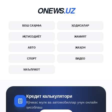
ONEWS
.UZ
БОШ САҲИФА
ҲОДИСАЛАР
ИҚТИСОДИЁТ
ЖАМИЯТ
АВТО
ЖАҲОН
СПОРТ
ВИДЕО
МАЪЛУМОТ
Кредит калькулятори
Кўчмас мулк ва автомобиллар учун онлайн
ҳисоблаш