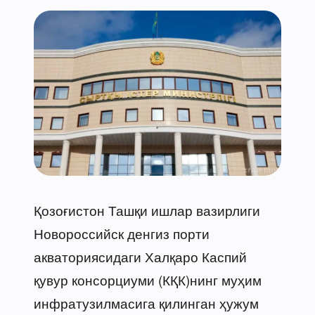
Қозоғистон Ташқи ишлар вазирлиги
Новороссийск денгиз порти
акваториясидаги Халқаро Каспий
қувур консорциуми (КҚК)нинг муҳим
инфратузилмасига қилинган ҳужум