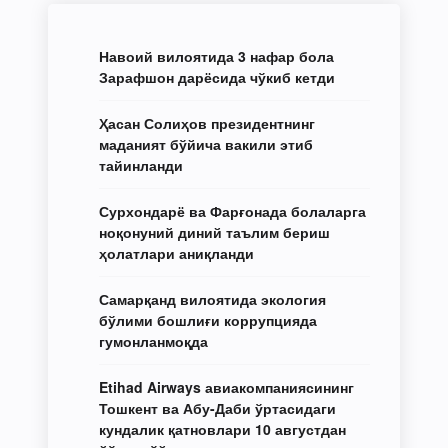
Навоий вилоятида 3 нафар бола
Зарафшон дарёсида чўкиб кетди
Ҳасан Солиҳов президентнинг
маданият бўйича вакили этиб
тайинланди
Сурхондарё ва Фарғонада болаларга
ноқонуний диний таълим бериш
ҳолатлари аниқланди
Самарқанд вилоятида экология
бўлими бошлиғи коррупцияда
гумонланмоқда
Etihad Airways авиакомпаниясининг
Тошкент ва Абу-Даби ўртасидаги
кундалик қатновлари 10 августдан