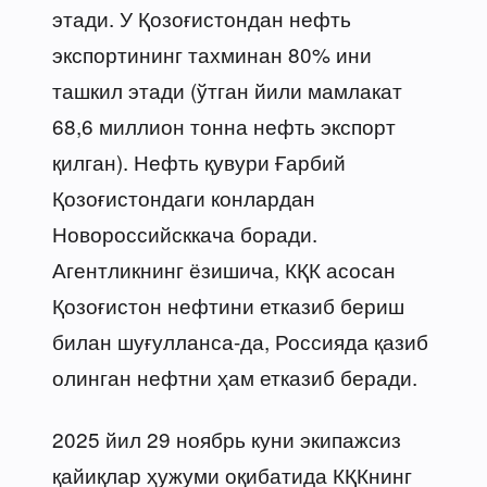
этади. У Қозоғистондан нефть
экспортининг тахминан 80% ини
ташкил этади (ўтган йили мамлакат
68,6 миллион тонна нефть экспорт
қилган). Нефть қувури Ғарбий
Қозоғистондаги конлардан
Новороссийсккача боради.
Агентликнинг ёзишича, КҚК асосан
Қозоғистон нефтини етказиб бериш
билан шуғулланса-да, Россияда қазиб
олинган нефтни ҳам етказиб беради.
2025 йил 29 ноябрь куни экипажсиз
қайиқлар ҳужуми оқибатида КҚКнинг