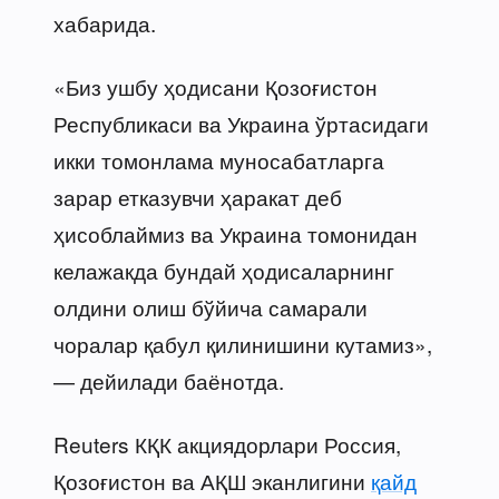
хабарида.
«Биз ушбу ҳодисани Қозоғистон
Республикаси ва Украина ўртасидаги
икки томонлама муносабатларга
зарар етказувчи ҳаракат деб
ҳисоблаймиз ва Украина томонидан
келажакда бундай ҳодисаларнинг
олдини олиш бўйича самарали
чоралар қабул қилинишини кутамиз»,
— дейилади баёнотда.
Reuters КҚК акциядорлари Россия,
Қозоғистон ва АҚШ эканлигини
қайд