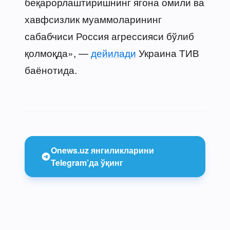
беқарорлаштиришнинг ягона омили ва
хавфсизлик муаммоларининг
сабабчиси Россия агрессияси бўлиб
қолмоқда», —
дейилади
Украина ТИВ
баёнотида.
Onews.uz янгиликларини
Telegram’да ўқинг