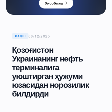
Ҳисоблаш
06/12/2025
ЖАҲОН
Қозоғистон
Украинанинг нефть
терминалига
уюштирган ҳужуми
юзасидан норозилик
билдирди