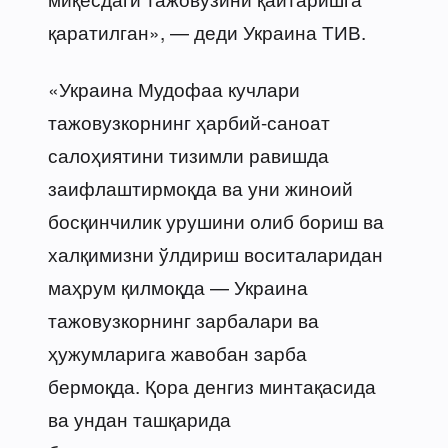
қаратилган», — деди Украина ТИВ.
«Украина Мудофаа кучлари
тажовузкорнинг ҳарбий-саноат
салоҳиятини тизимли равишда
заифлаштирмоқда ва уни жиноий
босқинчилик урушини олиб бориш ва
халқимизни ўлдириш воситаларидан
маҳрум қилмоқда — Украина
тажовузкорнинг зарбалари ва
ҳужумларига жавобан зарба
бермоқда. Қора денгиз минтақасида
ва ундан ташқарида