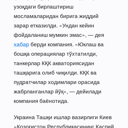
узоқдаги бирлаштириш
мосламаларидан бирига жиддий
зарар етказилди. «Ундан кейин
фойдаланиш мумкин эмас», — дея
хабар
берди компания. «Юклаш ва
бошқа операциялар тўхтатилди,
танкерлар КҚК акваториясидан
ташқарига олиб чиқилди. КҚК ва
пудратчилар ходимлари орасида
жабрланганлар йўқ», — дейилади
компания баёнотида.
Украина Ташқи ишлар вазирлиги Киев
«Қозоғистон Республикасининг Каспий