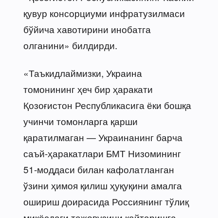
қувур консорциуми инфратузилмаси
бўйича хавотирини инобатга
олганини» билдирди.
«Таъкидлаймизки, Украина
томонининг ҳеч бир ҳаракати
Қозоғистон Республикасига ёки бошқа
учинчи томонларга қарши
қаратилмаган — Украинанинг барча
саъй-ҳаракатлари БМТ Низомининг
51-моддаси билан кафолатланган
ўзини ҳимоя қилиш ҳуқуқини амалга
ошириш доирасида Россиянинг тўлиқ
миқёсдаги тажовузини қайтаришга