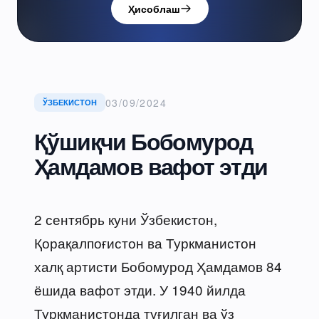
Ҳисоблаш
03/09/2024
ЎЗБЕКИСТОН
Қўшиқчи Бобомурод
Ҳамдамов вафот этди
2 сентябрь куни Ўзбекистон,
Қорақалпоғистон ва Туркманистон
халқ артисти Бобомурод Ҳамдамов 84
ёшида вафот этди. У 1940 йилда
Туркманистонда туғилган ва ўз