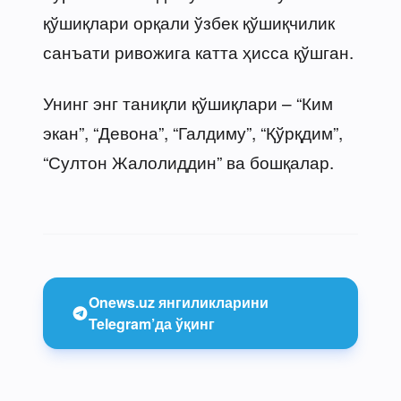
қўшиқлари орқали ўзбек қўшиқчилик
санъати ривожига катта ҳисса қўшган.
Унинг энг таниқли қўшиқлари – “Ким
экан”, “Девона”, “Галдиму”, “Қўрқдим”,
“Султон Жалолиддин” ва бошқалар.
Onews.uz янгиликларини
Telegram’да ўқинг