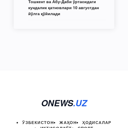
Тошкент ва Абу-Даби ўртасидаги
кундалик қатновлари 10 августдан
йўлга қўйилади
ONEWS
.UZ
ЎЗБЕКИСТОН
ЖАҲОН
ҲОДИСАЛАР