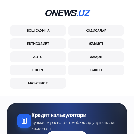
ONEWS
.UZ
БОШ САҲИФА
ҲОДИСАЛАР
ИҚТИСОДИЁТ
ЖАМИЯТ
АВТО
ЖАҲОН
СПОРТ
ВИДЕО
МАЪЛУМОТ
Кредит калькулятори
Кўчмас мулк ва автомобиллар учун онлайн
ҳисоблаш