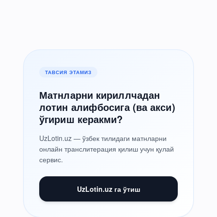
ТАВСИЯ ЭТАМИЗ
Матнларни кириллчадан
лотин алифбосига (ва акси)
ўгириш керакми?
UzLotin.uz — ўзбек тилидаги матнларни
онлайн транслитерация қилиш учун қулай
сервис.
UzLotin.uz га ўтиш