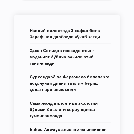
Навоий вилоятида 3 нафар бола
Зарафшон дарёсида чўкиб кетди
Ҳасан Солиҳов президентнинг
маданият бўйича вакили этиб
тайинланди
Сурхондарё ва Фарғонада болаларга
ноқонуний диний таълим бериш
ҳолатлари аниқланди
Самарқанд вилоятида экология
бўлими бошлиғи коррупцияда
гумонланмоқда
Etihad Airways авиакомпаниясининг