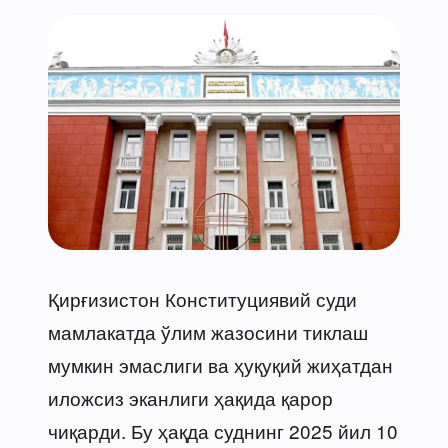
Қирғизистон Конституциявий суди
мамлакатда ўлим жазосини тиклаш
мумкин эмаслиги ва ҳуқуқий жиҳатдан
иложсиз эканлиги ҳақида қарор
чиқарди. Бу ҳақда суднинг 2025 йил 10