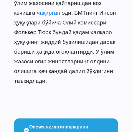
ўлим жазосини қайтаришдан воз
кечишга
чақирган
эди. БМТнинг Инсон
ҳуқуқлари бўйича Олий комиссари
Фолькер Тюрк бундай қадам халқаро
ҳуқуқнинг жиддий бузилишидан дарак
бериши ҳақида огоҳлантирди. У ўлим
жазоси оғир жиноятларнинг олдини
олишига ҳеч қандай далил йўқлигини
таъкидлади.
Onews.uz янгиликларини