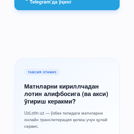
Telegram’да ўқинг
ТАВСИЯ ЭТАМИЗ
Матнларни кириллчадан
лотин алифбосига (ва акси)
ўгириш керакми?
UzLotin.uz — ўзбек тилидаги матнларни
онлайн транслитерация қилиш учун қулай
сервис.