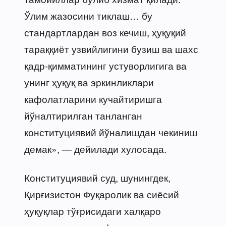
Ўлим жазосини тиклаш… бу
стандартлардан воз кечиш, ҳуқуқий
тараққиёт узвийлигини бузиш ва шахс
қадр-қимматининг устуворлигига ва
унинг ҳуқуқ ва эркинликлари
кафолатларини кучайтиришга
йўналтирилган танланган
конституциявий йўналишдан чекиниш
демак», — дейилади хулосада.
Конституциявий суд, шунингдек,
Қирғизистон Фуқаролик ва сиёсий
ҳуқуқлар тўғрисидаги халқаро