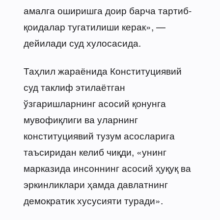
амалга оширишга доир барча тартиб-
қоидалар тугатилиши керак», —
дейилади суд хулосасида.
Таҳлил жараёнида Конституциявий
суд таклиф этилаётган
ўзгаришларнинг асосий қонунга
мувофиқлиги ва уларнинг
конституциявий тузум асосларига
таъсиридан келиб чиқди, «унинг
марказида инсоннинг асосий ҳуқуқ ва
эркинликлари ҳамда давлатнинг
демократик хусусияти туради».