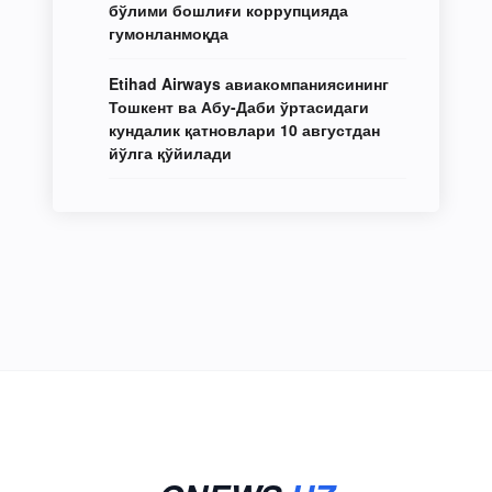
бўлими бошлиғи коррупцияда
гумонланмоқда
Etihad Airways авиакомпаниясининг
Тошкент ва Абу-Даби ўртасидаги
кундалик қатновлари 10 августдан
йўлга қўйилади