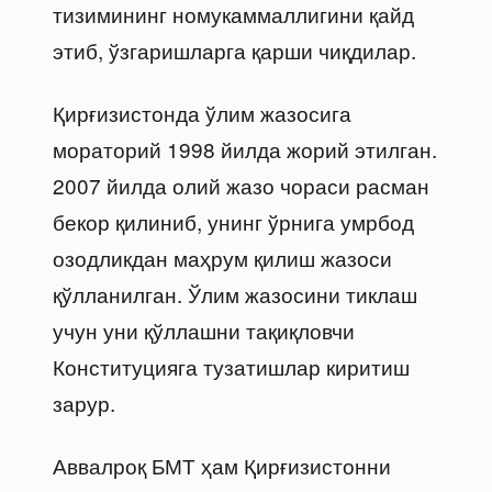
тизимининг номукаммаллигини қайд
этиб, ўзгаришларга қарши чиқдилар.
Қирғизистонда ўлим жазосига
мораторий 1998 йилда жорий этилган.
2007 йилда олий жазо чораси расман
бекор қилиниб, унинг ўрнига умрбод
озодликдан маҳрум қилиш жазоси
қўлланилган. Ўлим жазосини тиклаш
учун уни қўллашни тақиқловчи
Конституцияга тузатишлар киритиш
зарур.
Аввалроқ БМТ ҳам Қирғизистонни