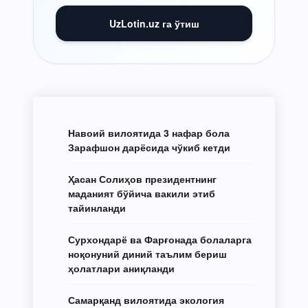
UzLotin.uz га ўтиш
Навоий вилоятида 3 нафар бола
Зарафшон дарёсида чўкиб кетди
Ҳасан Солиҳов президентнинг
маданият бўйича вакили этиб
тайинланди
Сурхондарё ва Фарғонада болаларга
ноқонуний диний таълим бериш
ҳолатлари аниқланди
Самарқанд вилоятида экология