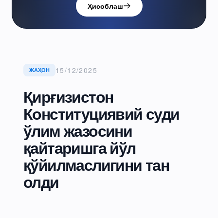
Ҳисоблаш
15/12/2025
ЖАҲОН
Қирғизистон
Конституциявий суди
ўлим жазосини
қайтаришга йўл
қўйилмаслигини тан
олди