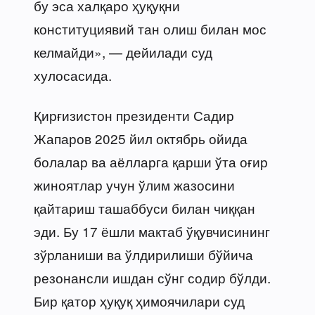
бу эса халқаро ҳуқуқни
конституциявий тан олиш билан мос
келмайди», — дейилади суд
хулосасида.
Қирғизистон президенти Садир
Жапаров 2025 йил октябрь ойида
болалар ва аёлларга қарши ўта оғир
жиноятлар учун ўлим жазосини
қайтариш ташаббуси билан чиққан
эди. Бу 17 ёшли мактаб ўқувчисининг
зўрланиши ва ўлдирилиши бўйича
резонансли ишдан сўнг содир бўлди.
Бир қатор ҳуқуқ ҳимоячилари суд