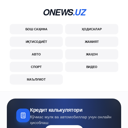
ONEWS
.UZ
БОШ САҲИФА
ҲОДИСАЛАР
ИҚТИСОДИЁТ
ЖАМИЯТ
АВТО
ЖАҲОН
СПОРТ
ВИДЕО
МАЪЛУМОТ
Кредит калькулятори
Кўчмас мулк ва автомобиллар учун онлайн
ҳисоблаш