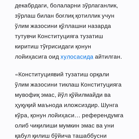
декабрдаги, болаларни зўрлаганлик,
зўрлаш билан боғлиқ қотиллик учун
ўлим жазосини қўллашни назарда
тутувчи Конституцияга тузатиш
киритиш тўғрисидаги қонун
лойиҳасига оид
хулосасида
айтилган.
«Конституциявий тузатиш орқали
ўлим жазосини тиклаш Конституцияга
мувофиқ эмас, йўл қўйилмайди ва
ҳуқуқий маънода иложсиздир. Шунга
кўра, қонун лойиҳаси… референдумга
олиб чиқилиши мумкин эмас ва уни
қабул қилиш бўйича ташаббусни