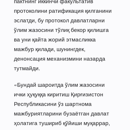
пактнинг иккинчи факультатив
протоколини ратификация қилганини
эслатди, бу протокол давлатларни
ўлим жазосини тўлиқ бекор қилишга
ва уни қайта жорий этмасликка
мажбур қилади, шунингдек,
денонсация механизмини назарда
тутмайди.
«Бундай шароитда ўлим жазосини
ички ҳуқуққа киритиш Қирғизистон
Республикасини ўз шартнома
мажбуриятларини бузаётган давлат
ҳолатига тушириб қўйиши муқаррар,