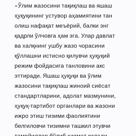
«Ўлим жазосини тақиқлаш ва яшаш
ҳуқуқининг устувор аҳамиятини тан
олиш нафақат меъёрий, балки энг
қадрли ўлчовга ҳам эга. Улар давлат
ва халқнинг ушбу жазо чорасини
қўллашни истисно қилувчи ҳуқуқий
режим фойдасига танловини акс
эттиради. Яшаш ҳуқуқи ва ўлим
жазосини тақиқлаш жиноий сиёсат
стандартларини, адолат мазмунини,
ҳуқуқ-тартибот органлари ва жазони
ижро этиш тизими фаолиятини
белгиловчи тизимни ташкил этувчи
тамойиллар бўлиб хизмат қилади.