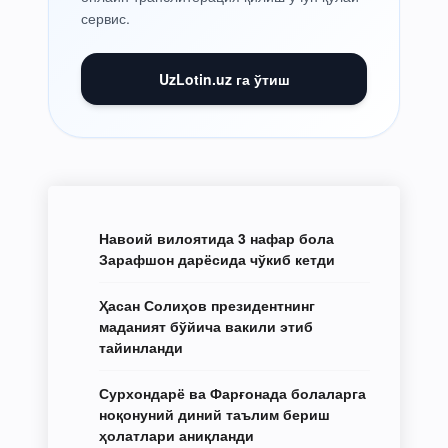
сервис.
UzLotin.uz га ўтиш
Навоий вилоятида 3 нафар бола
Зарафшон дарёсида чўкиб кетди
Ҳасан Солиҳов президентнинг
маданият бўйича вакили этиб
тайинланди
Сурхондарё ва Фарғонада болаларга
ноқонуний диний таълим бериш
ҳолатлари аниқланди