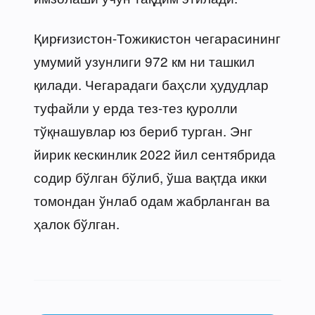
Қирғизистон-Тожикистон чегарасининг
умумий узунлиги 972 км ни ташкил
қилади. Чегарадаги баҳсли ҳудудлар
туфайли у ерда тез-тез қуролли
тўқнашувлар юз бериб турган. Энг
йирик кескинлик 2022 йил сентябрида
содир бўлган бўлиб, ўша вақтда икки
томондан ўнлаб одам жабрланган ва
ҳалок бўлган.