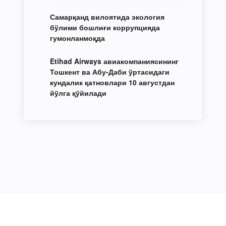
Самарқанд вилоятида экология
бўлими бошлиғи коррупцияда
гумонланмоқда
Etihad Airways авиакомпаниясининг
Тошкент ва Абу-Даби ўртасидаги
кундалик қатновлари 10 августдан
йўлга қўйилади