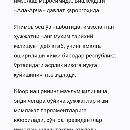
имзолаш маросимида, Бишкекдаги
«Ала-Арча» давлат қароргоҳида.
Ятимов эса ўз навбатида, имзоланган
ҳужжатни «энг муҳим тарихий
келишув» деб атаб, унинг амалга
оширилиши «икки биродар республика
ўртасидаги асрлик низога нуқта
қўйишини» таъкидлади.
Kloop нашрининг маълум қилишича,
энди чегара бўйича ҳужжатлар икки
мамлакат парламентларига
юборилади, сўнгра президентлар
имзолаши учун тақдим этилади.