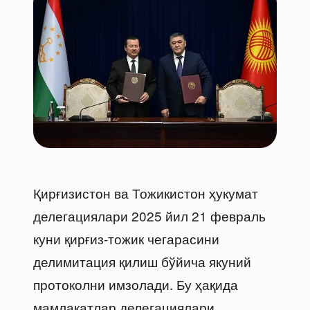
Қирғизистон ва Тожикистон ҳукумат
делегациялари 2025 йил 21 февраль
куни қирғиз-тожик чегарасини
делимитация қилиш бўйича якуний
протоколни имзолади. Бу ҳақида
мамлакатлар делегациялари