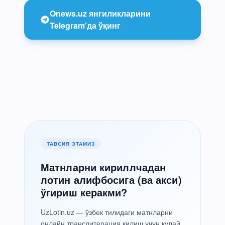
Onews.uz янгиликларини
Telegram’да ўқинг
ТАВСИЯ ЭТАМИЗ
Матнларни кириллчадан
лотин алифбосига (ва акси)
ўгириш керакми?
UzLotin.uz — ўзбек тилидаги матнларни
онлайн транслитерация қилиш учун қулай