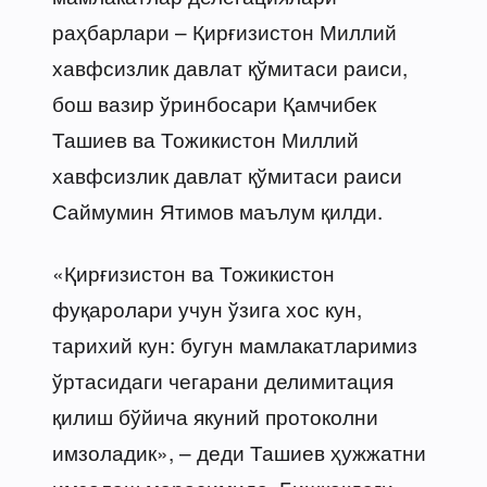
раҳбарлари – Қирғизистон Миллий
хавфсизлик давлат қўмитаси раиси,
бош вазир ўринбосари Қамчибек
Ташиев ва Тожикистон Миллий
хавфсизлик давлат қўмитаси раиси
Саймумин Ятимов маълум қилди.
«Қирғизистон ва Тожикистон
фуқаролари учун ўзига хос кун,
тарихий кун: бугун мамлакатларимиз
ўртасидаги чегарани делимитация
қилиш бўйича якуний протоколни
имзоладик», – деди Ташиев ҳужжатни