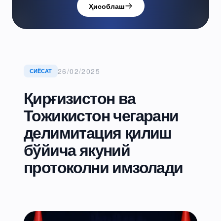
Ҳисоблаш
26/02/2025
СИЁСАТ
Қирғизистон ва
Тожикистон чегарани
делимитация қилиш
бўйича якуний
протоколни имзолади