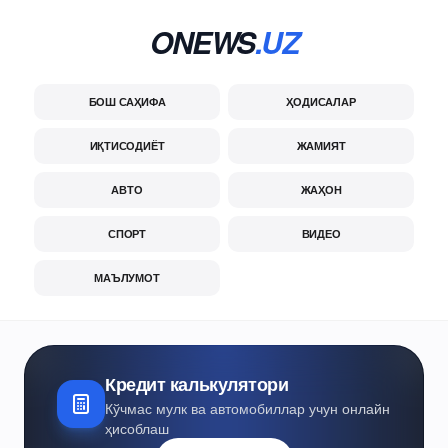
ONEWS
.UZ
БОШ САҲИФА
ҲОДИСАЛАР
ИҚТИСОДИЁТ
ЖАМИЯТ
АВТО
ЖАҲОН
СПОРТ
ВИДЕО
МАЪЛУМОТ
Кредит калькулятори
Кўчмас мулк ва автомобиллар учун онлайн
ҳисоблаш