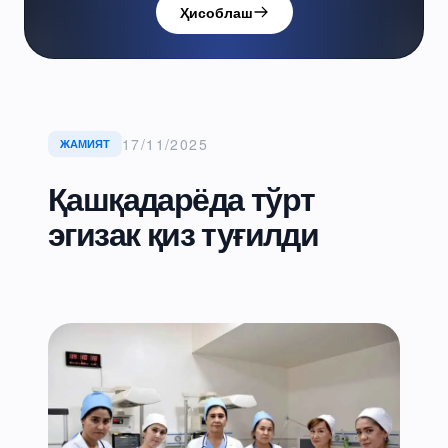
Ҳисоблаш
17/11/2025
ЖАМИЯТ
Қашқадарёда тўрт
эгизак қиз туғилди