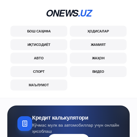
ONEWS
.UZ
БОШ САҲИФА
ҲОДИСАЛАР
ИҚТИСОДИЁТ
ЖАМИЯТ
АВТО
ЖАҲОН
СПОРТ
ВИДЕО
МАЪЛУМОТ
Кредит калькулятори
Кўчмас мулк ва автомобиллар учун онлайн
ҳисоблаш