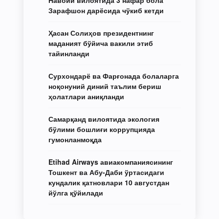
Зарафшон дарёсида чўкиб кетди
Ҳасан Солиҳов президентнинг
маданият бўйича вакили этиб
тайинланди
Сурхондарё ва Фарғонада болаларга
ноқонуний диний таълим бериш
ҳолатлари аниқланди
Самарқанд вилоятида экология
бўлими бошлиғи коррупцияда
гумонланмоқда
Etihad Airways авиакомпаниясининг
Тошкент ва Абу-Даби ўртасидаги
кундалик қатновлари 10 августдан
йўлга қўйилади