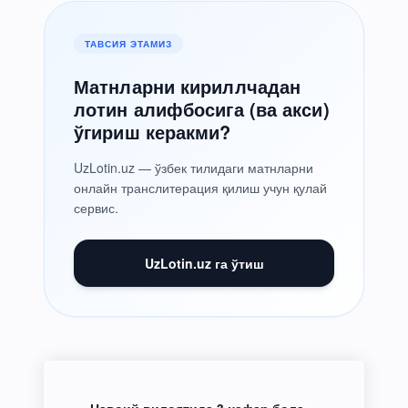
ТАВСИЯ ЭТАМИЗ
Матнларни кириллчадан
лотин алифбосига (ва акси)
ўгириш керакми?
UzLotin.uz — ўзбек тилидаги матнларни
онлайн транслитерация қилиш учун қулай
сервис.
UzLotin.uz га ўтиш
Навоий вилоятида 3 нафар бола