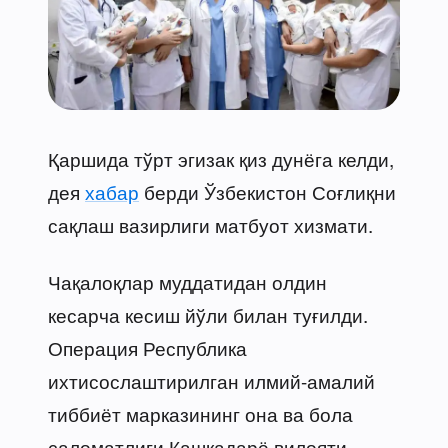
Қаршида тўрт эгизак қиз дунёга келди,
дея
хабар
берди Ўзбекистон Соғлиқни
сақлаш вазирлиги матбуот хизмати.
Чақалоқлар муддатидан олдин
кесарча кесиш йўли билан туғилди.
Операция Республика
ихтисослаштирилган илмий-амалий
тиббиёт марказининг она ва бола
саломатлиги Қашқадарё вилояти