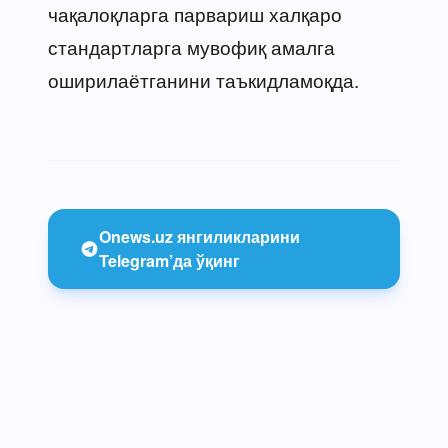
чақалоқларга парвариш халқаро
стандартларга мувофиқ амалга
оширилаётганини таъкидламоқда.
Onews.uz янгиликларини
Telegram’да ўқинг