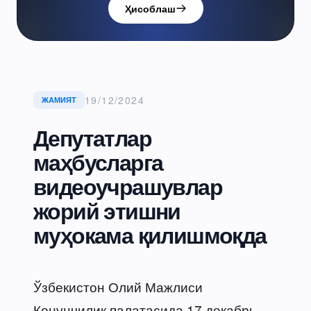
Ҳисоблаш
19/12/2024
ЖАМИЯТ
Депутатлар
маҳбусларга
видеоучрашувлар
жорий этишни
муҳокама қилишмоқда
Ўзбекистон Олий Мажлиси
Қонунчилик палатасида 17 декабрь