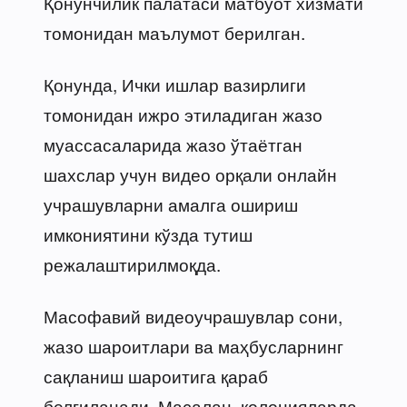
Қонунчилик палатаси матбуот хизмати
томонидан маълумот берилган.
Қонунда, Ички ишлар вазирлиги
томонидан ижро этиладиган жазо
муассасаларида жазо ўтаётган
шахслар учун видео орқали онлайн
учрашувларни амалга ошириш
имкониятини кўзда тутиш
режалаштирилмоқда.
Масофавий видеоучрашувлар сони,
жазо шароитлари ва маҳбусларнинг
сақланиш шароитига қараб
белгиланади. Масалан, колонияларда