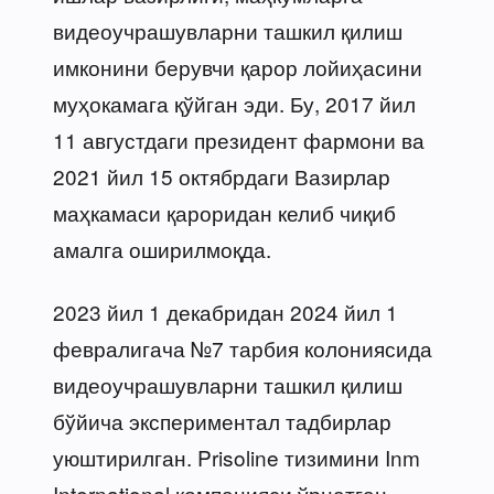
видеоучрашувларни ташкил қилиш
имконини берувчи қарор лойиҳасини
муҳокамага қўйган эди. Бу, 2017 йил
11 августдаги президент фармони ва
2021 йил 15 октябрдаги Вазирлар
маҳкамаси қароридан келиб чиқиб
амалга оширилмоқда.
2023 йил 1 декабридан 2024 йил 1
февралигача №7 тарбия колониясида
видеоучрашувларни ташкил қилиш
бўйича экспериментал тадбирлар
уюштирилган. Prisoline тизимини Inm
International компанияси ўрнатган.