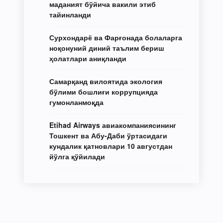
маданият бўйича вакили этиб
тайинланди
Сурхондарё ва Фарғонада болаларга
ноқонуний диний таълим бериш
ҳолатлари аниқланди
Самарқанд вилоятида экология
бўлими бошлиғи коррупцияда
гумонланмоқда
Etihad Airways авиакомпаниясининг
Тошкент ва Абу-Даби ўртасидаги
кундалик қатновлари 10 августдан
йўлга қўйилади