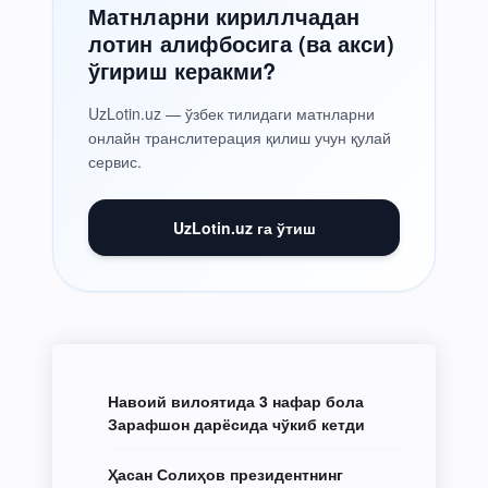
Матнларни кириллчадан
лотин алифбосига (ва акси)
ўгириш керакми?
UzLotin.uz — ўзбек тилидаги матнларни
онлайн транслитерация қилиш учун қулай
сервис.
UzLotin.uz га ўтиш
Навоий вилоятида 3 нафар бола
Зарафшон дарёсида чўкиб кетди
Ҳасан Солиҳов президентнинг