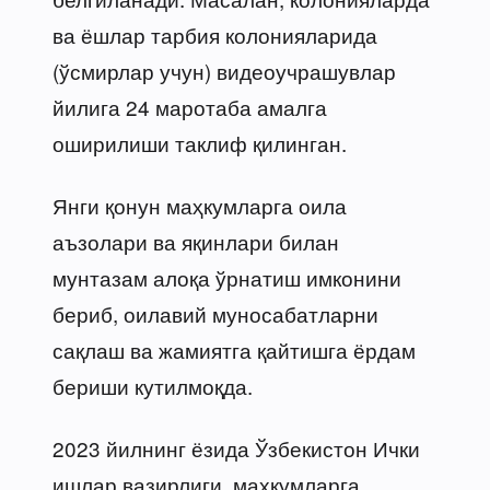
ва ёшлар тарбия колонияларида
(ўсмирлар учун) видеоучрашувлар
йилига 24 маротаба амалга
оширилиши таклиф қилинган.
Янги қонун маҳкумларга оила
аъзолари ва яқинлари билан
мунтазам алоқа ўрнатиш имконини
бериб, оилавий муносабатларни
сақлаш ва жамиятга қайтишга ёрдам
бериши кутилмоқда.
2023 йилнинг ёзида Ўзбекистон Ички
ишлар вазирлиги, маҳкумларга