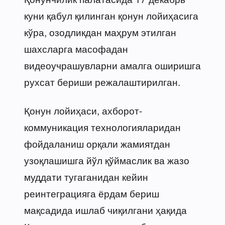
куни қабул қилинган қонун лойиҳасига
кўра, озодликдан маҳрум этилган
шахсларга масофадан
видеоучрашувларни амалга оширишга
рухсат бериши режалаштирилган.
Қонун лойиҳаси, ахборот-
коммуникация технологияларидан
фойдаланиш орқали жамиятдан
узоқлашишга йўл қўймаслик ва жазо
муддати тугаганидан кейин
реинтеграцияга ёрдам бериш
мақсадида ишлаб чиқилгани ҳақида