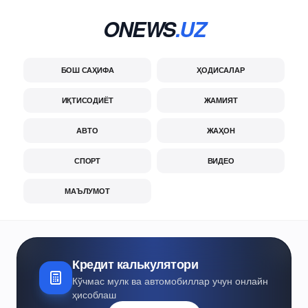
ONEWS
.UZ
БОШ САҲИФА
ҲОДИСАЛАР
ИҚТИСОДИЁТ
ЖАМИЯТ
АВТО
ЖАҲОН
СПОРТ
ВИДЕО
МАЪЛУМОТ
Кредит калькулятори
Кўчмас мулк ва автомобиллар учун онлайн
ҳисоблаш