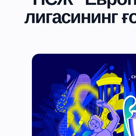
лигасининг ғ