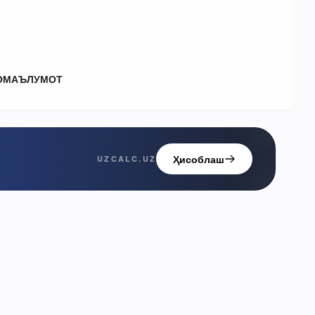
О
МАЪЛУМОТ
Ҳисоблаш
UZCALC.UZ