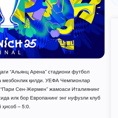
аги “Альянц Арена” стадиони футбол
а мезбонлик қилди. УЕФА Чемпионлар
а “Пари Сен-Жермен” жамоаси Италиянинг
хида илк бор Европанинг энг нуфузли клуб
 ҳисоб – 5:0.