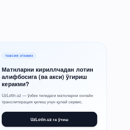
ТАВСИЯ ЭТАМИЗ
Матнларни кириллчадан лотин
алифбосига (ва акси) ўгириш
керакми?
UzLotin.uz — ўзбек тилидаги матнларни онлайн
транслитерация қилиш учун қулай сервис.
UzLotin.uz га ўтиш