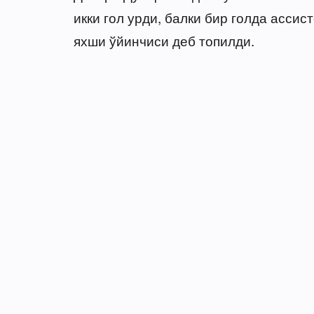
икки гол урди, балки бир голда ассис
яхши ўйинчиси деб топилди.