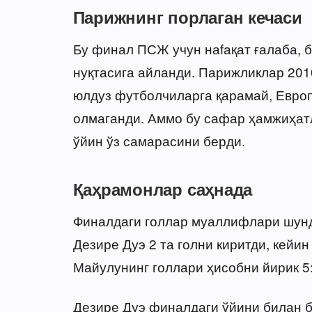
Парижнинг порлаган кечаси
Бу финал ПСЖ учун наfaқат ғалаба, 
нуқтасига айланди. Парижликлар 201
юлдуз футболчиларга қарамай, Евро
олмаганди. Аммо бу сафар ҳамжиҳатл
ўйин ўз самарасини берди.
Қаҳрамонлар саҳнада
Финалдаги голлар муаллифлари шунд
Дезире Дуэ 2 та голни киритди, кейи
Майулунинг голлари ҳисобни йирик 5:
Дезире Дуэ финалдаги ўйини билан 