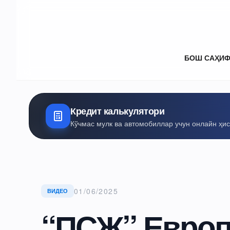
БОШ САҲИ
Кредит калькулятори
Кўчмас мулк ва автомобиллар учун онлайн ҳи
01/06/2025
ВИДЕО
“ПСЖ” Европ