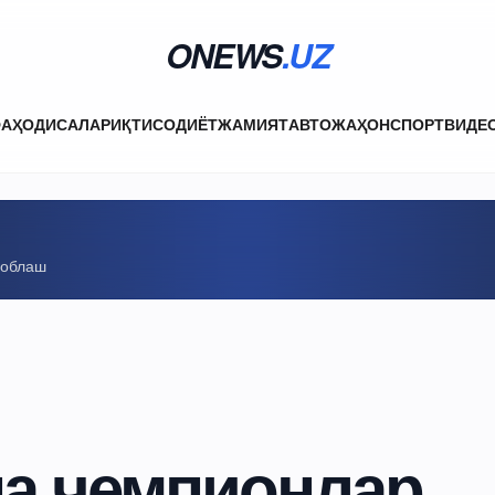
ONEWS
.UZ
ФА
ҲОДИСАЛАР
ИҚТИСОДИЁТ
ЖАМИЯТ
АВТО
ЖАҲОН
СПОРТ
ВИДЕ
соблаш
а чемпионлар