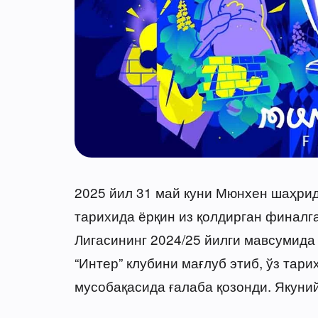
2025 йил 31 май куни Мюнхен шаҳрид
тарихида ёрқин из қолдирган финалг
Лигасининг 2024/25 йилги мавсумид
“Интер” клубини мағлуб этиб, ўз тари
мусобақасида ғалаба қозонди. Якуний