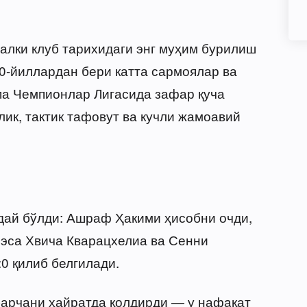
балки клуб тарихидаги энг муҳим бурилиш
0-йиллардан бери катта сармоялар ва
па Чемпионлар Лигасида зафар қуча
ик, тактик тафовут ва кучли жамоавий
ай бўлди: Ашраф Ҳакими ҳисобни очди,
н эса Хвича Кварацхелиа ва Сенни
0 қилиб белгилади.
барчани ҳайратда қолдирди — у нафaқат