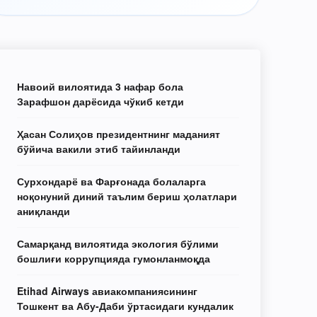
Навоий вилоятида 3 нафар бола
Зарафшон дарёсида чўкиб кетди
Ҳасан Солиҳов президентнинг маданият
бўйича вакили этиб тайинланди
Сурхондарё ва Фарғонада болаларга
ноқонуний диний таълим бериш ҳолатлари
аниқланди
Самарқанд вилоятида экология бўлими
бошлиғи коррупцияда гумонланмоқда
Etihad Airways авиакомпаниясининг
Тошкент ва Абу-Даби ўртасидаги кундалик