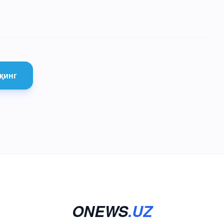
қинг
ONEWS
.UZ