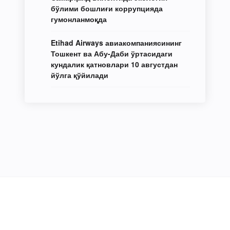
бўлими бошлиғи коррупцияда
гумонланмоқда
Etihad Airways авиакомпаниясининг
Тошкент ва Абу-Даби ўртасидаги
кундалик қатновлари 10 августдан
йўлга қўйилади