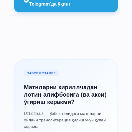
Telegram’да ўқинг
ТАВСИЯ ЭТАМИЗ
Матнларни кириллчадан
лотин алифбосига (ва акси)
ўгириш керакми?
UzLotin.uz — ўзбек тилидаги матнларни
онлайн транслитерация қилиш учун қулай
сервис.