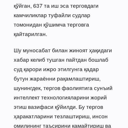
қўйган, 637 та иш эса терговдаги
камчиликлар туфайли судлар
томонидан қўшимча терговга
қайтарилган.
Шу муносабат билан жиноят ҳақидаги
хабар келиб тушган пайтдан бошлаб
суд қарори ижро этилгунга қадар
бутун жараённи рақамлаштириш,
шунингдек, тергов фаолиятига сунъий
интеллект технологияларини жорий
этиш вазифаси қўйилди. Бу тергов
ҳаракатларини тезлаштириш, инсон
омилининг таъсирини камайтириш ва