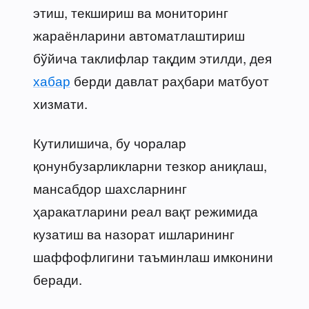
этиш, текшириш ва мониторинг
жараёнларини автоматлаштириш
бўйича таклифлар тақдим этилди, дея
хабар
берди давлат раҳбари матбуот
хизмати.
Кутилишича, бу чоралар
қонунбузарликларни тезкор аниқлаш,
мансабдор шахсларнинг
ҳаракатларини реал вақт режимида
кузатиш ва назорат ишларининг
шаффофлигини таъминлаш имконини
беради.