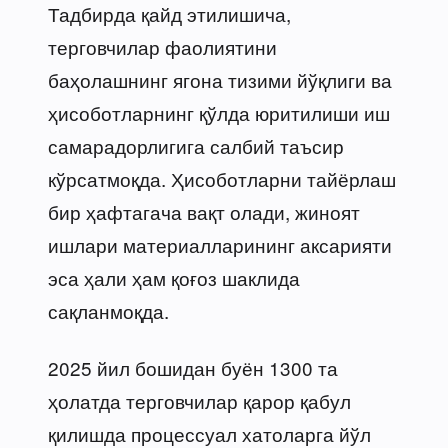
Тадбирда қайд этилишича,
терговчилар фаолиятини
баҳолашнинг ягона тизими йўқлиги ва
ҳисоботларнинг қўлда юритилиши иш
самарадорлигига салбий таъсир
кўрсатмоқда. Ҳисоботларни тайёрлаш
бир ҳафтагача вақт олади, жиноят
ишлари материалларининг аксарияти
эса ҳали ҳам қоғоз шаклида
сақланмоқда.
2025 йил бошидан буён 1300 та
ҳолатда терговчилар қарор қабул
қилишда процессуал хатоларга йўл