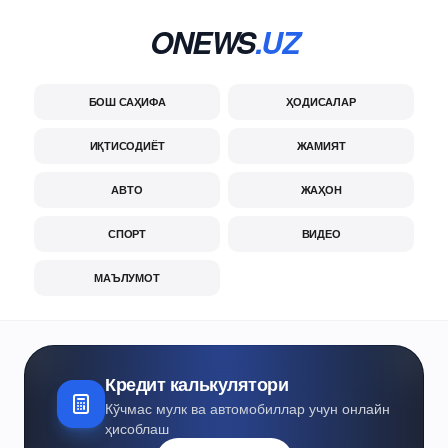
ONEWS
.UZ
БОШ САҲИФА
ҲОДИСАЛАР
ИҚТИСОДИЁТ
ЖАМИЯТ
АВТО
ЖАҲОН
СПОРТ
ВИДЕО
МАЪЛУМОТ
Кредит калькулятори
Кўчмас мулк ва автомобиллар учун онлайн
ҳисоблаш