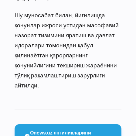
Шу муносабат билан, йиғилишда
қонунлар ижроси устидан масофавий
назорат тизимини яратиш ва давлат
идоралари томонидан қабул
қилинаётган қарорларнинг
қонунийлигини текшириш жараёнини
тўлиқ рақамлаштириш зарурлиги
айтилди.
Onews.uz янгиликларини