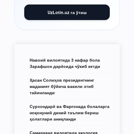
UzLotin.uz га ўтиш
Навоий вилоятида 3 нафар бола
Зарафшон дарёсида чўкиб кетди
Ҳасан Солиҳов президентнинг
маданият бўйича вакили этиб
тайинланди
Сурхондарё ва Фарғонада болаларга
ноқонуний диний таълим бериш
ҳолатлари аниқланди
Самарқанд вилоятида экология