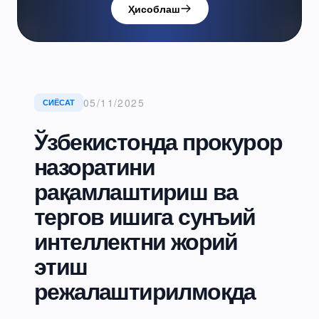
Ҳисоблаш
05/11/2025
СИЁСАТ
Ўзбекистонда прокурор
назоратини
рақамлаштириш ва
тергов ишига сунъий
интеллектни жорий
этиш
режалаштирилмоқда