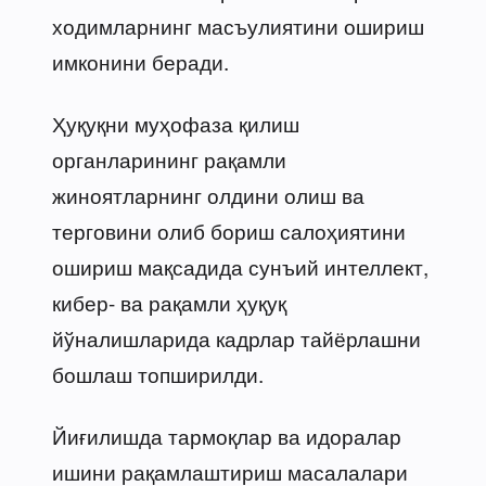
ходимларнинг масъулиятини ошириш
имконини беради.
Ҳуқуқни муҳофаза қилиш
органларининг рақамли
жиноятларнинг олдини олиш ва
терговини олиб бориш салоҳиятини
ошириш мақсадида сунъий интеллект,
кибер- ва рақамли ҳуқуқ
йўналишларида кадрлар тайёрлашни
бошлаш топширилди.
Йиғилишда тармоқлар ва идоралар
ишини рақамлаштириш масалалари