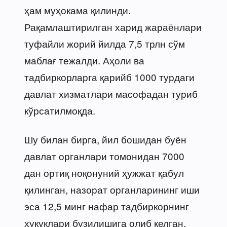
ҳам муҳокама қилинди.
Рақамлаштирилган харид жараёнлари
туфайли жорий йилда 7,5 трлн сўм
маблағ тежалди. Аҳоли ва
тадбиркорларга қарийб 1000 турдаги
давлат хизматлари масофадан туриб
кўрсатилмоқда.
Шу билан бирга, йил бошидан буён
давлат органлари томонидан 7000
дан ортиқ ноқонуний ҳужжат қабул
қилинган, назорат органларининг иши
эса 12,5 минг нафар тадбиркорнинг
ҳуқуқлари бузилишига олиб келган.