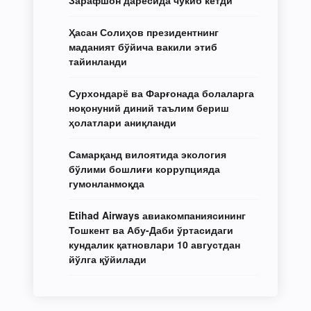
Ҳасан Солиҳов президентнинг
маданият бўйича вакили этиб
тайинланди
Сурхондарё ва Фарғонада болаларга
ноқонуний диний таълим бериш
ҳолатлари аниқланди
Самарқанд вилоятида экология
бўлими бошлиғи коррупцияда
гумонланмоқда
Etihad Airways авиакомпаниясининг
Тошкент ва Абу-Даби ўртасидаги
кундалик қатновлари 10 августдан
йўлга қўйилади