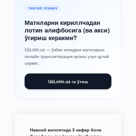
ТАВСИЯ ЭТАМИЗ
Матнларни кириллчадан
лотин алифбосига (ва акси)
ўгириш керакми?
UzLotin.uz — ўзбек тилидаги матнларни
онлайн транслитерация қилиш учун қулай
сервис.
UzLotin.uz га ўтиш
Навоий вилоятида 3 нафар бола
Зарафшон дарёсида чўкиб кетди