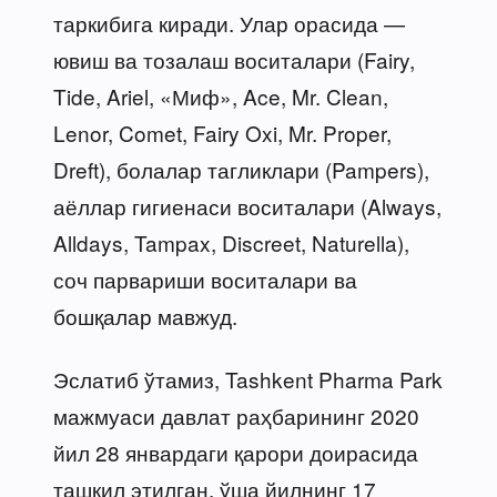
таркибига киради. Улар орасида —
ювиш ва тозалаш воситалари (Fairy,
Tide, Ariel, «Миф», Ace, Mr. Clean,
Lenor, Comet, Fairy Oxi, Mr. Proper,
Dreft), болалар тагликлари (Pampers),
аёллар гигиенаси воситалари (Always,
Alldays, Tampax, Discreet, Naturella),
соч парвариши воситалари ва
бошқалар мавжуд.
Эслатиб ўтамиз, Tashkent Pharma Park
мажмуаси давлат раҳбарининг 2020
йил 28 январдаги қарори доирасида
ташкил этилган, ўша йилнинг 17