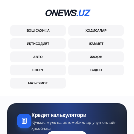
ONEWS
.UZ
БОШ САҲИФА
ҲОДИСАЛАР
ИҚТИСОДИЁТ
ЖАМИЯТ
АВТО
ЖАҲОН
СПОРТ
ВИДЕО
МАЪЛУМОТ
Кредит калькулятори
Кўчмас мулк ва автомобиллар учун онлайн
ҳисоблаш