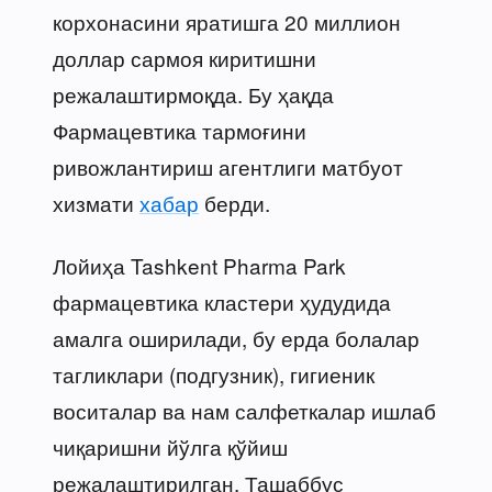
корхонасини яратишга 20 миллион
доллар сармоя киритишни
режалаштирмоқда. Бу ҳақда
Фармацевтика тармоғини
ривожлантириш агентлиги матбуот
хизмати
хабар
берди.
Лойиҳа Tashkent Pharma Park
фармацевтика кластери ҳудудида
амалга оширилади, бу ерда болалар
тагликлари (подгузник), гигиеник
воситалар ва нам салфеткалар ишлаб
чиқаришни йўлга қўйиш
режалаштирилган. Ташаббус