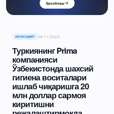
Ҳисоблаш
08/11/2025
ИҚТИСОДИЁТ
Туркиянинг Prima
компанияси
Ўзбекистонда шахсий
гигиена воситалари
ишлаб чиқаришга 20
млн доллар сармоя
киритишни
режалаштирмоқда