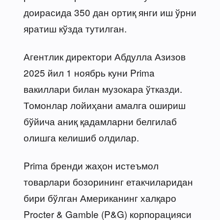
доирасида 350 дан ортиқ янги иш ўрни
яратиш кўзда тутилган.
Агентлик директори Абдулла Азизов
2025 йил 1 ноябрь куни Prima
вакиллари билан музокара ўтказди.
Томонлар лойиҳани амалга ошириш
бўйича аниқ қадамларни белгилаб
олишга келишиб олдилар.
Prima бренди жаҳон истеъмол
товарлари бозорининг етакчиларидан
бири бўлган Американинг халқаро
Procter & Gamble (P&G) корпорацияси