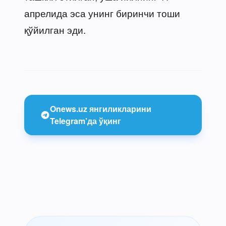
апрелида эса унинг биринчи тоши
қўйилган эди.
Onews.uz янгиликларини
Telegram’да ўқинг