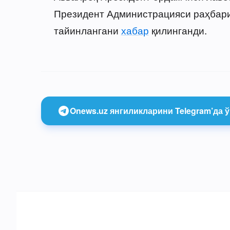
Президент Администрацияси раҳбарин
тайинлангани
хабар
қилинганди.
Onews.uz янгиликларини Telegram’да ў