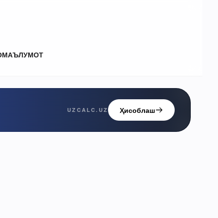
О
МАЪЛУМОТ
Ҳисоблаш
UZCALC.UZ