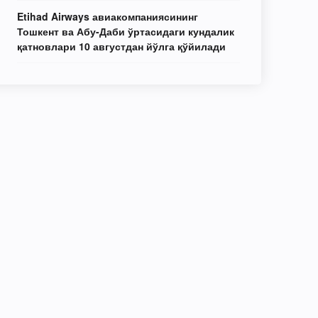
Etihad Airways авиакомпаниясининг
Тошкент ва Абу-Даби ўртасидаги кундалик
қатновлари 10 августдан йўлга қўйилади