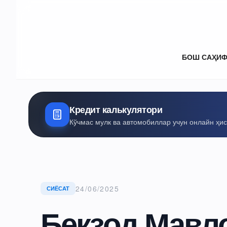
БОШ САҲИ
Кредит калькулятори
Кўчмас мулк ва автомобиллар учун онлайн ҳи
24/06/2025
СИЁСАТ
Бекзод Мавл