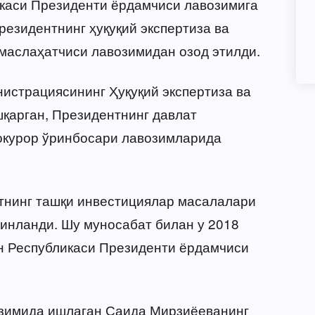
каси Президенти ёрдамчиси лавозимига
резидентнинг ҳуқуқий экспертиза ва
маслаҳатчиси лавозимидан озод этилди.
истрациясининг Ҳуқуқий экспертиза ва
қарган, Президентнинг давлат
окурор ўринбосари лавозимларида
нинг ташқи инвестициялар масалалари
инланди. Шу муносабат билан у 2018
он Республикаси Президенти ёрдамчиси
зимида ишлаган Саида Мирзиёеванинг