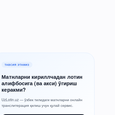
ТАВСИЯ ЭТАМИЗ
Матнларни кириллчадан лотин
алифбосига (ва акси) ўгириш
керакми?
UzLotin.uz — ўзбек тилидаги матнларни онлайн
транслитерация қилиш учун қулай сервис.