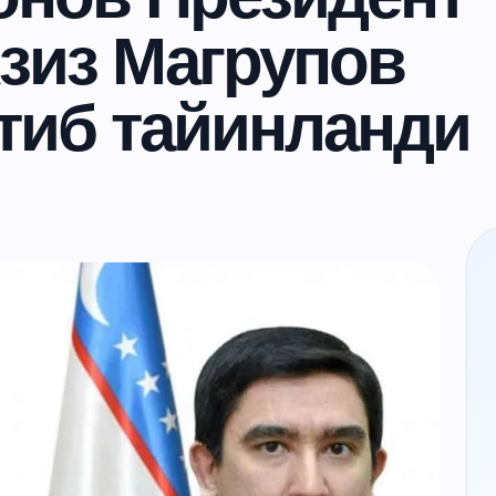
зиз Магрупов
тиб тайинланди