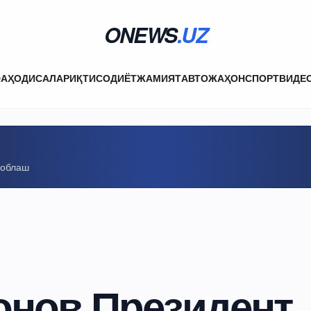
ONEWS
.UZ
ФА
ҲОДИСАЛАР
ИҚТИСОДИЁТ
ЖАМИЯТ
АВТО
ЖАҲОН
СПОРТ
ВИДЕ
соблаш
онов Президент