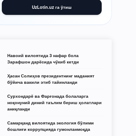
UzLotin.uz га ўтиш
Навоий вилоятида 3 нафар бола
Зарафшон дарёсида чўкиб кетди
Ҳасан Солиҳов президентнинг маданият
бўйича вакили этиб тайинланди
Сурхондарё ва Фарғонада болаларга
ноқонуний диний таълим бериш ҳолатлари
аниқланди
Самарқанд вилоятида экология бўлими
бошлиғи коррупцияда гумонланмоқда