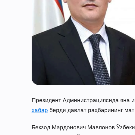
Президент Администрациясида яна ик
хабар
берди давлат раҳбарининг мат
Бекзод Мардонович Мавлонов Ўзбеки