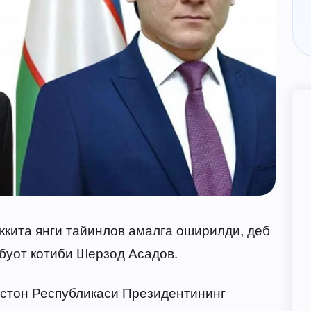
кита янги тайинлов амалга оширилди, деб
буот котиби Шерзод Асадов.
стон Республикаси Президентининг