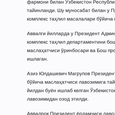
фармони билан Ўзбекистон Республи
тайинланди. Шу муносабат билан у П
комплекс таҳлил масалалари бўйича 
Аввалги йилларда у Президент Админ
комплекс таҳлил департаментини бош
маслаҳатчиси ўринбосари ва Бош пр
ишлаган.
Азиз Юлдашевич Магрупов Президент
бўйича маслаҳатчиси лавозимига тай
йилдан буён ишлаб келган Ўзбекист
лавозимидан озод этилди.
Аввалроқ Президент ёрдамчиси лаво