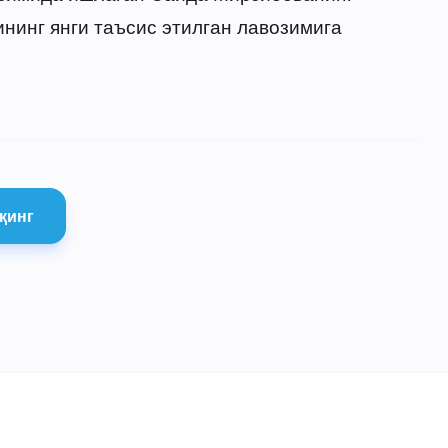
инг янги таъсис этилган лавозимига
қинг