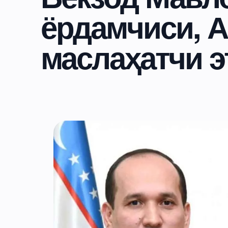
ёрдамчиси, А
маслаҳатчи э