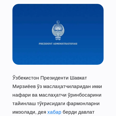
Ўзбекистон Президенти Шавкат
Мирзиёев ўз маслаҳатчиларидан икки
нафари ва маслаҳатчи ўринбосарини
тайинлаш тўғрисидаги фармонларни
имзолади, дея
хабар
берди давлат