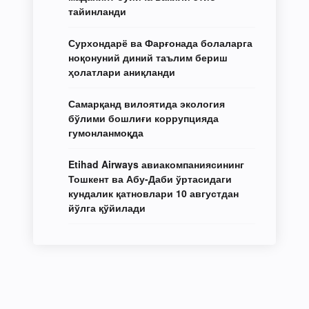
тайинланди
Сурхондарё ва Фарғонада болаларга
ноқонуний диний таълим бериш
ҳолатлари аниқланди
Самарқанд вилоятида экология
бўлими бошлиғи коррупцияда
гумонланмоқда
Etihad Airways авиакомпаниясининг
Тошкент ва Абу-Даби ўртасидаги
кундалик қатновлари 10 августдан
йўлга қўйилади