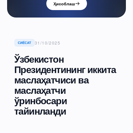
Ҳисоблаш
31/10/2025
СИЁСАТ
Ўзбекистон
Президентининг иккита
маслаҳатчиси ва
маслаҳатчи
ўринбосари
тайинланди