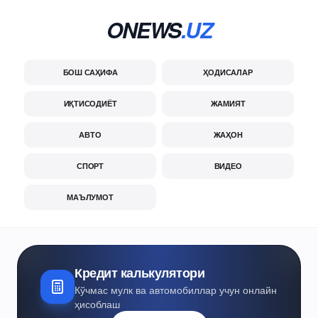
ONEWS
.UZ
БОШ САҲИФА
ҲОДИСАЛАР
ИҚТИСОДИЁТ
ЖАМИЯТ
АВТО
ЖАҲОН
СПОРТ
ВИДЕО
МАЪЛУМОТ
Кредит калькулятори
Кўчмас мулк ва автомобиллар учун онлайн
ҳисоблаш