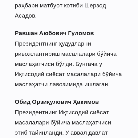
раҳбари матбуот котиби Шерзод
Асадов.
Равшан Аюбович Ғуломов
Президентнинг ҳудудларни
ривожлантириш масалалари бўйича
маслаҳатчиси бўлди. Бунгача у
Иқтисодий сиёсат масалалари бўйича
маслаҳатчи лавозимида ишлаган.
Обид Орзиқулович Ҳакимов
Президентнинг Иқтисодий сиёсат
масалалари бўйича маслаҳатчиси
этиб тайинланди. У аввал давлат