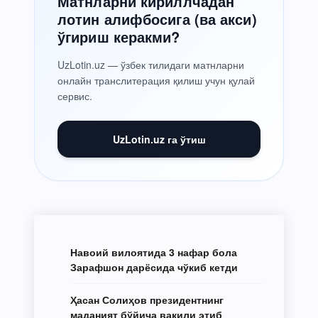
Матнларни кириллчадан
лотин алифбосига (ва акси)
ўгириш керакми?
UzLotin.uz — ўзбек тилидаги матнларни
онлайн транслитерация қилиш учун қулай
сервис.
UzLotin.uz га ўтиш
Навоий вилоятида 3 нафар бола
Зарафшон дарёсида чўкиб кетди
Ҳасан Солиҳов президентнинг
маданият бўйича вакили этиб