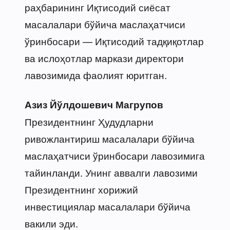
раҳбарининг Иқтисодий сиёсат
масалалари бўйича маслаҳатчиси
ўринбосари — Иқтисодий тадқиқотлар
ва ислоҳотлар маркази директори
лавозимида фаолият юритган.
Азиз Йўлдошевич Магрупов
Президентнинг Ҳудудларни
ривожлантириш масалалари бўйича
маслаҳатчиси ўринбосари лавозимига
тайинланди. Унинг аввалги лавозими
Президентнинг хорижий
инвестициялар масалалари бўйича
вакили эди.