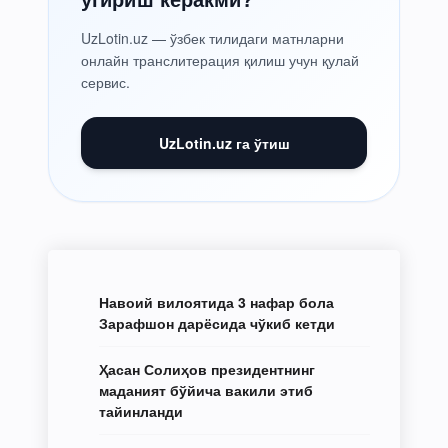
UzLotin.uz — ўзбек тилидаги матнларни
онлайн транслитерация қилиш учун қулай
сервис.
UzLotin.uz га ўтиш
Навоий вилоятида 3 нафар бола
Зарафшон дарёсида чўкиб кетди
Ҳасан Солиҳов президентнинг
маданият бўйича вакили этиб
тайинланди