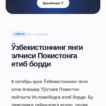
Ҳисоблаш
07/10/2024
СИЁСАТ
Ўзбекистоннинг янги
элчиси Покистонга
етиб борди
6 октябрь куни Ўзбекистоннинг янги
элчи Алишер Тўхтаев Покистон
пойтахти Исломободга етиб борди. Бу
лавозимга тайинловга қадар, ташқи