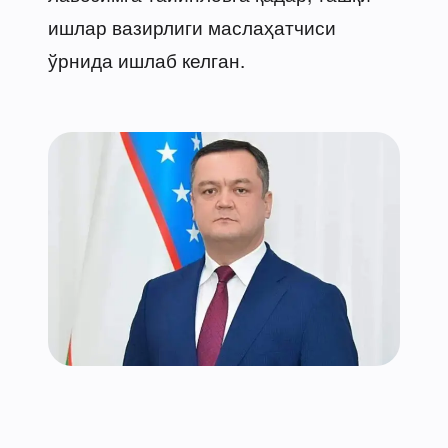
ишлар вазирлиги маслаҳатчиси
ўрнида ишлаб келган.