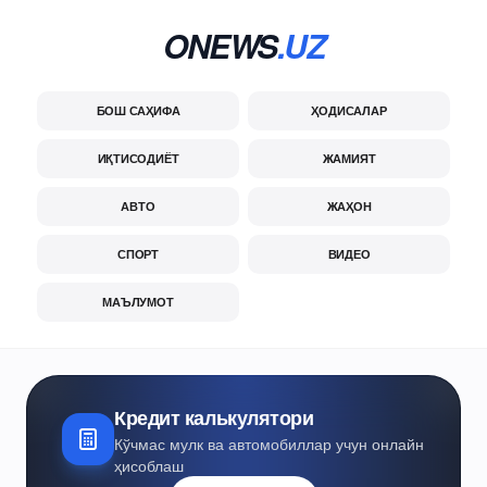
ONEWS
.UZ
БОШ САҲИФА
ҲОДИСАЛАР
ИҚТИСОДИЁТ
ЖАМИЯТ
АВТО
ЖАҲОН
СПОРТ
ВИДЕО
МАЪЛУМОТ
Кредит калькулятори
Кўчмас мулк ва автомобиллар учун онлайн
ҳисоблаш