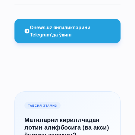
Onews.uz янгиликларини
Telegram’да ўқинг
ТАВСИЯ ЭТАМИЗ
Матнларни кириллчадан
лотин алифбосига (ва акси)
ўгириш керакми?