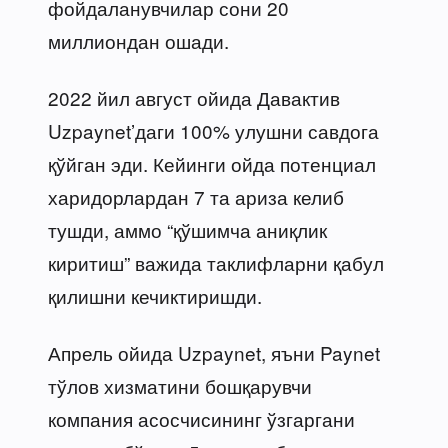
фойдаланувчилар сони 20
миллиондан ошади.
2022 йил август ойида Давактив
Uzpaynet’даги 100% улушни савдога
қўйган эди. Кейинги ойда потенциал
харидорлардан 7 та ариза келиб
тушди, аммо “қўшимча аниқлик
киритиш” важида таклифларни қабул
қилишни кечиктиришди.
Апрель ойида Uzpaynet, яъни Paynet
тўлов хизматини бошқарувчи
компания асосчисининг ўзгаргани