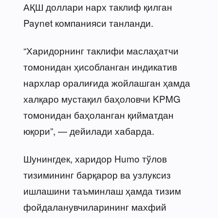
АҚШ доллари нарх таклиф қилган
Paynet компанияси танланди.
“Харидорнинг таклифи маслаҳатчи
томонидан ҳисобланган индикатив
нархлар оралиғида жойлашган ҳамда
халқаро мустақил баҳоловчи KPMG
томонидан баҳоланган қийматдан
юқори”, — дейилади хабарда.
Шунингдек, харидор Humo тўлов
тизимининг барқарор ва узлуксиз
ишлашини таъминлаш ҳамда тизим
фойдаланувчиларининг махфий