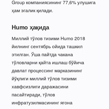
Group компаниясининг 77,6% улушига
ҳам эгалик қилади.
Humo ҳақида
Миллий тўлов тизими Humo 2018
йилнинг сентябрь ойида ташкил
этилган. Ўша пайтда чакана
тўловларни қайта ишлаш бўйича
давлат процессинг марказининг
йўқлиги миллий тўлов тизими
хавфсизлиги даражасини
пасайтиради, тўлов
инфратузилмасининг ягона