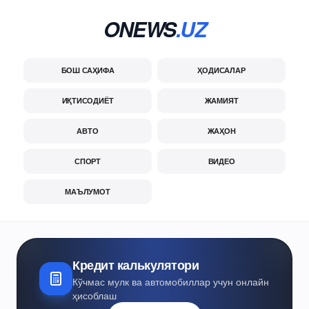
ONEWS
.UZ
БОШ САҲИФА
ҲОДИСАЛАР
ИҚТИСОДИЁТ
ЖАМИЯТ
АВТО
ЖАҲОН
СПОРТ
ВИДЕО
МАЪЛУМОТ
Кредит калькулятори
Кўчмас мулк ва автомобиллар учун онлайн
ҳисоблаш