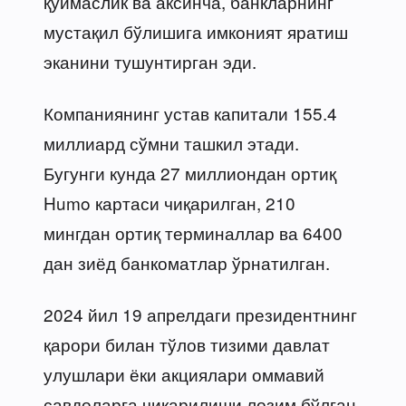
қўймаслик ва аксинча, банкларнинг
мустақил бўлишига имконият яратиш
эканини тушунтирган эди.
Компаниянинг устав капитали 155.4
миллиард сўмни ташкил этади.
Бугунги кунда 27 миллиондан ортиқ
Humo картаси чиқарилган, 210
мингдан ортиқ терминаллар ва 6400
дан зиёд банкоматлар ўрнатилган.
2024 йил 19 апрелдаги президентнинг
қарори билан тўлов тизими давлат
улушлари ёки акциялари оммавий
савдоларга чиқарилиши лозим бўлган