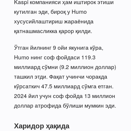
Kaspi компанияси ҳам иштирок этиши
кутилган эди, бироқ у Humo
хусусийлаштириш жараёнида
қатнашмасликка қарор қилди.
Ўтган йилнинг 9 ойи якунига кўра,
Humo нинг соф фойдаси 119.3
миллиард сўмни (9.2 миллион доллар)
ташкил этди. Фақат учинчи чоракда
кўрсаткич 47.5 миллиард сўмга етган.
2024 йил учун соф фойда 13 миллион
доллар атрофида бўлиши мумкин эди.
Харидор ҳақида