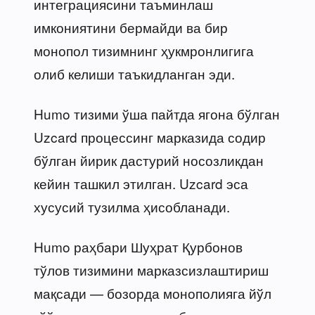
интеграциясини таъминлаш
имкониятини бермайди ва бир
монопол тизимнинг ҳукмронлигига
олиб келиши таъкидланган эди.
Humo тизими ўша пайтда ягона бўлган
Uzcard процессинг марказида содир
бўлган йирик дастурий носозликдан
кейин ташкил этилган. Uzcard эса
хусусий тузилма ҳисобланади.
Humo раҳбари Шуҳрат Қурбонов
тўлов тизимини марказсизлаштириш
мақсади — бозорда монополияга йўл