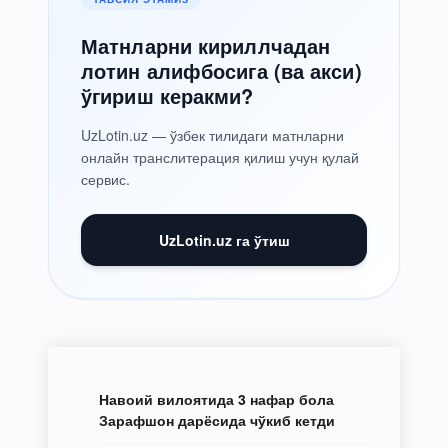
Матнларни кириллчадан
лотин алифбосига (ва акси)
ўгириш керакми?
UzLotin.uz — ўзбек тилидаги матнларни
онлайн транслитерация қилиш учун қулай
сервис.
UzLotin.uz га ўтиш
Навоий вилоятида 3 нафар бола
Зарафшон дарёсида чўкиб кетди