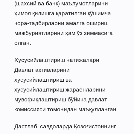
(шахсий ва банк) маълумотларини
ҳимоя қилишга қаратилган қўшимча
чора-тадбирларни амалга ошириш
мажбуриятларини ҳам ўз зиммасига
олган.
Хусусийлаштириш натижалари
Давлат активларини
хусусийлаштириш ва
хусусийлаштириш жараёнларини
мувофиқлаштириш бўйича давлат
комиссияси томонидан маъқулланган.
Дастлаб, савдоларда Қозоғистоннинг