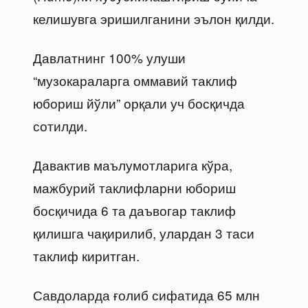
келишувга эришилганини эълон қилди.
Давлатнинг 100% улуши
“музокараларга оммавий таклиф
юбориш йўли” орқали уч босқичда
сотилди.
Давактив маълумотларига кўра,
мажбурий таклифларни юбориш
босқичида 6 та даъвогар таклиф
қилишга чақирилиб, улардан 3 таси
таклиф киритган.
Савдоларда ғолиб сифатида 65 млн