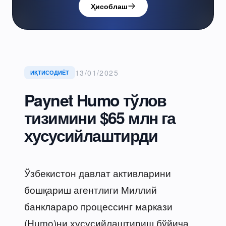
Ҳисоблаш
13/01/2025
ИҚТИСОДИЁТ
Paynet Humo тўлов
тизимини $65 млн га
хусусийлаштирди
Ўзбекистон давлат активларини
бошқариш агентлиги Миллий
банклараро процессинг маркази
(Humo)ни хусусийлаштириш бўйича