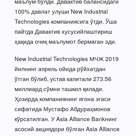
маълум бўлди. Давактив балансидаги
100% давлат улуши New Industrial
Technologies компаниясига ўтди. Ўша
пайтда Давактив хусусийлаштириш
ҳақида очиқ маълумот бермаган эди.
New Industrial Technologies МЧЖ 2019
йилнинг апрель ойида рўйхатдан
ўтган бўлиб, устав капитали 273.56
миллиард сўмни ташкил қилади.
Ҳозирда компаниянинг ягона эгаси
сифатида Мустафо Абдураҳмонов
кўрсатилган. У Asia Alliance Bankнинг
асосий акциядори бўлган Asia Alliance