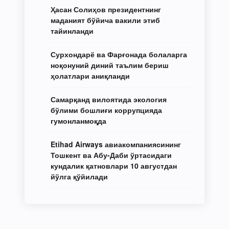
Ҳасан Солиҳов президентнинг
маданият бўйича вакили этиб
тайинланди
Сурхондарё ва Фарғонада болаларга
ноқонуний диний таълим бериш
ҳолатлари аниқланди
Самарқанд вилоятида экология
бўлими бошлиғи коррупцияда
гумонланмоқда
Etihad Airways авиакомпаниясининг
Тошкент ва Абу-Даби ўртасидаги
кундалик қатновлари 10 августдан
йўлга қўйилади