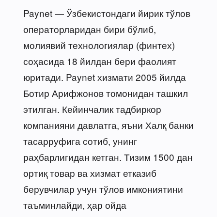
Paynet — Ўзбекистондаги йирик тўлов
операторларидан бири бўлиб,
молиявий технологиялар (финтех)
соҳасида 18 йилдан бери фаолият
юритади. Paynet хизмати 2005 йилда
Ботир Арифжонов томонидан ташкил
этилган. Кейинчалик тадбиркор
компанияни давлатга, яъни Халқ банки
тасарруфига сотиб, унинг
раҳбарлигидан кетган. Тизим 1500 дан
ортиқ товар ва хизмат етказиб
берувчилар учун тўлов имкониятини
таъминлайди, ҳар ойда