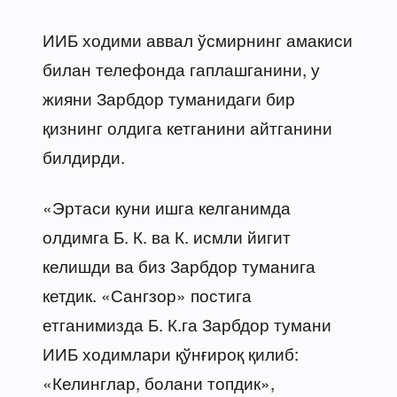
ИИБ ходими аввал ўсмирнинг амакиси
билан телефонда гаплашганини, у
жияни Зарбдор туманидаги бир
қизнинг олдига кетганини айтганини
билдирди.
«Эртаси куни ишга келганимда
олдимга Б. К. ва К. исмли йигит
келишди ва биз Зарбдор туманига
кетдик. «Сангзор» постига
етганимизда Б. К.га Зарбдор тумани
ИИБ ходимлари қўнғироқ қилиб:
«Келинглар, болани топдик»,