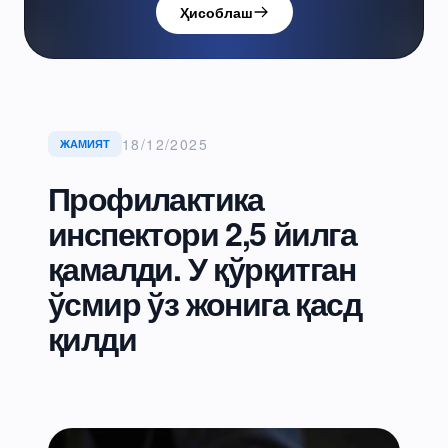
Ҳисоблаш
18/12/2025
ЖАМИЯТ
Профилактика
инспектори 2,5 йилга
қамалди. У қўрқитган
ўсмир ўз жонига қасд
қилди