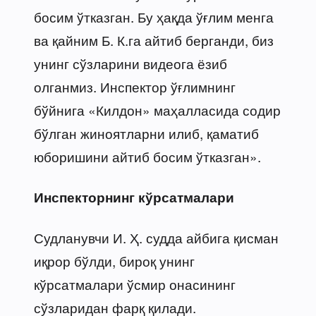
босим ўтказган. Бу ҳақда ўғлим менга
ва қайним Б. К.га айтиб берганди, биз
унинг сўзларини видеога ёзиб
олганмиз. Инспектор ўғлимнинг
бўйнига «Килдон» маҳалласида содир
бўлган жиноятларни илиб, қаматиб
юборишини айтиб босим ўтказган».
Инспекторнинг кўрсатмалари
Судланувчи И. Ҳ. судда айбига қисман
иқрор бўлди, бироқ унинг
кўрсатмалари ўсмир онасининг
сўзларидан фарқ қилади.