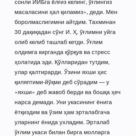
сонли ИИБга ёлғиз келинг, ўғлингиз
масаласини ҳал қиламиз», деди. Мен
боролмаслигимни айтдим. Тахминан
30 дақиқадан сўнг И. Ҳ. ўғлимни уйга
олиб келиб ташлаб кетди. Ўғлим
олдимга кирганда қўрқув ва стресс
ҳолатида эди. Қўлларидан тутдим,
улар қалтирарди. Ўзини яхши ҳис
қиляптими-йўқми деб сўрадим — у
«яхши» деб жавоб берди ва бошқа ҳеч
нарса демади. Уни укасининг ёнига
ётқиздим ва ўзим ҳам эрталабгача
уларнинг ёнида ухладим. Эрталаб
ўғлим укаси билан бирга молларга