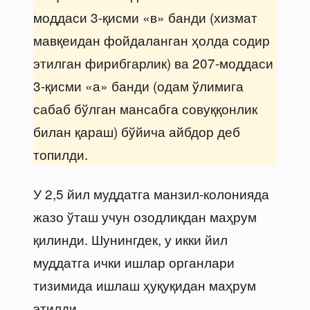
моддаси 3-қисми «в» банди (хизмат
мавқеидан фойдаланган ҳолда содир
этилган фирибгарлик) ва 207-моддаси
3-қисми «а» банди (одам ўлимига
сабаб бўлган мансабга совуққонлик
билан қараш) бўйича айбдор деб
топилди.
У 2,5 йил муддатга манзил-колонияда
жазо ўташ учун озодликдан маҳрум
қилинди. Шунингдек, у икки йил
муддатга ички ишлар органлари
тизимида ишлаш ҳуқуқидан маҳрум
этилди.