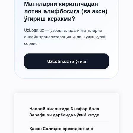
Матнларни кириллчадан
лотин алифбосига (ва акси)
ўгириш керакми?
UzLotin.uz — ўзбек тилидаги матнларни
онлайн транслитерация қилиш учун қулай
сервис.
UzLotin.uz га ўтиш
Навоий вилоятида 3 нафар бола
Зарафшон дарёсида чўкиб кетди
Ҳасан Солиҳов президентнинг