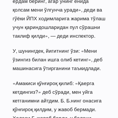
ёрдам беринг, агар унинг ёнида
қолсам мени ўлгунча уради», деди ва
гўёки ЙПХ ходимларига жарима тўлаш
учун қариндошларидан пул сўрашни
таклиф қилди», — деди инспектор.
У, шунингдек, йигитнинг ўзи: «Мени
ўзингиз билан ишга олиб кетинг», деб
машинасига ўтирганини таъкидлади.
«Амакиси қўнғироқ қилиб: «Қаерга
кетдингиз?» деб сўради, мен уйга
кетганимни айтдим. Б. Б.нинг онасига
қўнғироқ қилдим, у жавоб бермади.
Холаси Г. жавоб берди, у болани