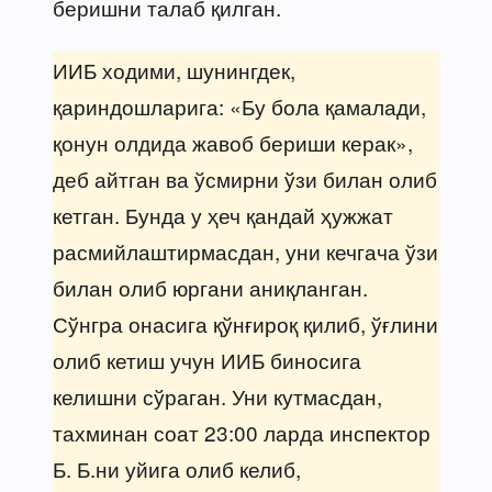
беришни талаб қилган.
ИИБ ходими, шунингдек,
қариндошларига: «Бу бола қамалади,
қонун олдида жавоб бериши керак»,
деб айтган ва ўсмирни ўзи билан олиб
кетган. Бунда у ҳеч қандай ҳужжат
расмийлаштирмасдан, уни кечгача ўзи
билан олиб юргани аниқланган.
Сўнгра онасига қўнғироқ қилиб, ўғлини
олиб кетиш учун ИИБ биносига
келишни сўраган. Уни кутмасдан,
тахминан соат 23:00 ларда инспектор
Б. Б.ни уйига олиб келиб,