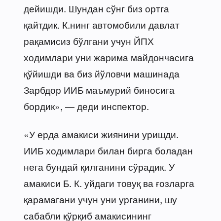
дейишди. Шундан сўнг биз ортга
қайтдик. К.нинг автомобили давлат
рақамисиз бўлгани учун ЙПХ
ходимлари уни жарима майдончасига
қўйишди ва биз йўловчи машинада
Зарбдор ИИБ маъмурий биносига
бордик», — деди инспектор.
«У ерда амакиси жиянини уришди.
ИИБ ходимлари билан бирга боладан
нега бундай қилганини сўрадик. У
амакиси Б. К. уйдаги товуқ ва ғозларга
қарамагани учун уни урганини, шу
сабабли қўрқиб амакисининг