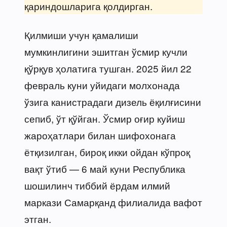
қариндошларига қолдирган.
Қилмиши учун қамалиши
мумкинлигини эшитган ўсмир кучли
қўрқув ҳолатига тушган. 2025 йил 22
февраль куни уйидаги молхонада
ўзига канистрадаги дизель ёқилғисини
сепиб, ўт қўйган. Ўсмир оғир куйиш
жароҳатлари билан шифохонага
ётқизилган, бироқ икки ойдан кўпроқ
вақт ўтиб — 6 май куни Республика
шошилинч тиббий ёрдам илмий
маркази Самарқанд филиалида вафот
этган.