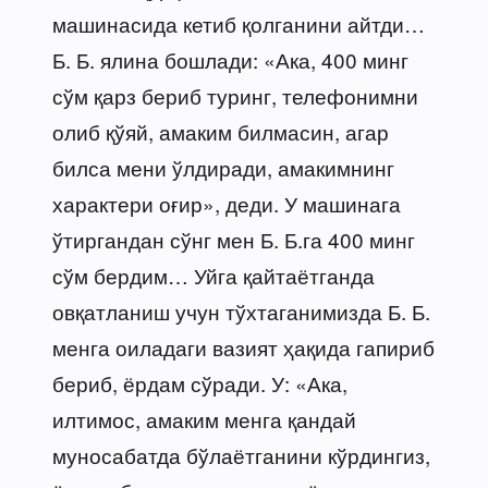
машинасида кетиб қолганини айтди…
Б. Б. ялина бошлади: «Ака, 400 минг
сўм қарз бериб туринг, телефонимни
олиб қўяй, амаким билмасин, агар
билса мени ўлдиради, амакимнинг
характери оғир», деди. У машинага
ўтиргандан сўнг мен Б. Б.га 400 минг
сўм бердим… Уйга қайтаётганда
овқатланиш учун тўхтаганимизда Б. Б.
менга оиладаги вазият ҳақида гапириб
бериб, ёрдам сўради. У: «Ака,
илтимос, амаким менга қандай
муносабатда бўлаётганини кўрдингиз,