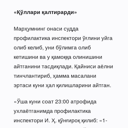
«Қўллари қалтирарди»
Марҳумнинг онаси судда
профилактика инспектори ўғлини уйга
олиб келиб, уни бўлимга олиб
кетишини ва у қамоққа олинишини
айтганини тасдиқлади. Қайниси аёлни
тинчлантириб, ҳамма масалани
эртаси куни ҳал қилишларини айтган.
«Ўша куни соат 23:00 атрофида
ухлаётганимда профилактика
инспектори И. Ҳ. қўнғироқ қилиб: «1-