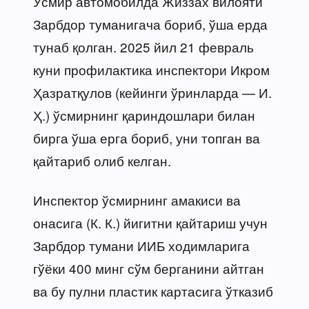
Ўсмир автомобилда Жиззах вилояти
Зарбдор туманигача бориб, ўша ерда
тунаб қолган. 2025 йил 21 февраль
куни профилактика инспектори Икром
Ҳазратқулов (кейинги ўринларда — И.
Ҳ.) ўсмирнинг қариндошлари билан
бирга ўша ерга бориб, уни топган ва
қайтариб олиб келган.
Инспектор ўсмирнинг амакиси ва
онасига (К. К.) йигитни қайтариш учун
Зарбдор тумани ИИБ ходимларига
гўёки 400 минг сўм берганини айтган
ва бу пулни пластик картасига ўтказиб