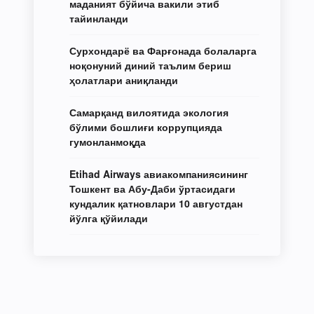
маданият бўйича вакили этиб
тайинланди
Сурхондарё ва Фарғонада болаларга
ноқонуний диний таълим бериш
ҳолатлари аниқланди
Самарқанд вилоятида экология
бўлими бошлиғи коррупцияда
гумонланмоқда
Etihad Airways авиакомпаниясининг
Тошкент ва Абу-Даби ўртасидаги
кундалик қатновлари 10 августдан
йўлга қўйилади