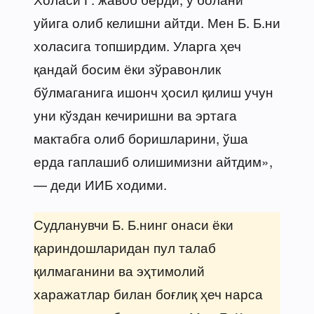
уйига олиб келишни айтди. Мен Б. Б.ни
холасига топширдим. Уларга ҳеч
қандай босим ёки зўравонлик
бўлмаганига ишонч ҳосил қилиш учун
уни кўздан кечиришни ва эртага
мактабга олиб боришларини, ўша
ерда гаплашиб олишимизни айтдим»,
— деди ИИБ ходими.
Судланувчи Б. Б.нинг онаси ёки
қариндошларидан пул талаб
қилмаганини ва эҳтимолий
харажатлар билан боғлиқ ҳеч нарса