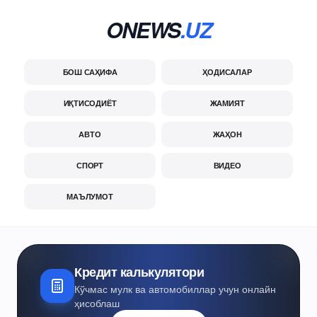
ONEWS
.UZ
БОШ САҲИФА
ҲОДИСАЛАР
ИҚТИСОДИЁТ
ЖАМИЯТ
АВТО
ЖАҲОН
СПОРТ
ВИДЕО
МАЪЛУМОТ
Кредит калькулятори
Кўчмас мулк ва автомобиллар учун онлайн
ҳисоблаш