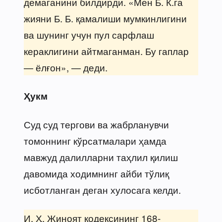
демаганини билдирди. «Мен Б. К.га
жияни Б. Б. қамалиши мумкинлигини
ва шунинг учун пул сарфлаш
кераклигини айтмаганман. Бу гаплар
— ёлғон», — деди.
Ҳукм
Суд суд тергови ва жабрланувчи
томоннинг кўрсатмалари ҳамда
мавжуд далилларни таҳлил қилиш
давомида ходимнинг айби тўлиқ
исботланган деган хулосага келди.
И. Ҳ. Жиноят кодексининг 168-