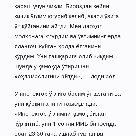
қараш учун чиқди. Бироздан кейин
кичик ўғлим югуриб келиб, акаси ўзига
ўт қўйганини айтди. Мен дарҳол
молхонага югурдим ва ўғлимнинг ерда
яланғоч, куйган ҳолда ётганини
кўрдим. Уни ташқарига олиб чиқдим,
шунда у қамоқда ўтиришни
хоҳламаслигини айтди», — деди аёл.
У инспектор ўғлига босим ўтказгани ва
уни қўрқитганини таъкидлади:
«Инспектор ўғлимни қамоқ билан
қўрқитиб, уни 1-сонли ИИБ биносида
соат 23:30 гача ушлаб турган ва