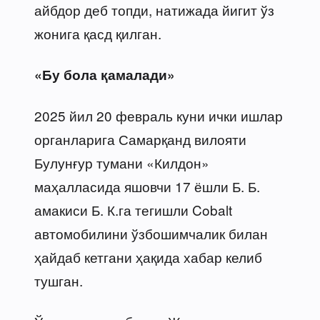
айбдор деб топди, натижада йигит ўз
жонига қасд қилган.
«Бу бола қамалади»
2025 йил 20 февраль куни ички ишлар
органларига Самарқанд вилояти
Булунғур тумани «Килдон»
маҳалласида яшовчи 17 ёшли Б. Б.
амакиси Б. К.га тегишли Cobalt
автомобилини ўзбошимчалик билан
ҳайдаб кетгани ҳақида хабар келиб
тушган.