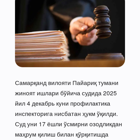
Самарқанд вилояти Пайариқ тумани
жиноят ишлари бўйича судида 2025
йил 4 декабрь куни профилактика
инспекторига нисбатан ҳукм ўқилди.
Суд уни 17 ёшли ўсмирни озодликдан
маҳрум қилиш билан қўрқитишда