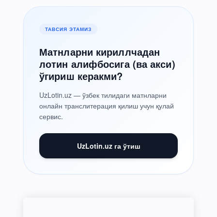
ТАВСИЯ ЭТАМИЗ
Матнларни кириллчадан
лотин алифбосига (ва акси)
ўгириш керакми?
UzLotin.uz — ўзбек тилидаги матнларни
онлайн транслитерация қилиш учун қулай
сервис.
UzLotin.uz га ўтиш