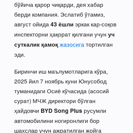
бўйича қарор чиқарди, дея хабар
берди компания. Эслатиб ўтамиз,
август ойида
эркак кар-соқов
43 ёшли
инспекторни ҳақорат қилгани учун
уч
жазосига
тортилган
суткалик қамоқ
эди.
Биринчи иш маълумотларига кўра,
2025 йил 7 ноябрь куни Юнусобод
туманидаги Осиё кўчасида (асосий
сурат) МЧЖ директори бўлган
ҳайдовчи
русумли
BYD Song Plus
автомобилини ногиронлиги бор
шахслар учун ажратилган жойга