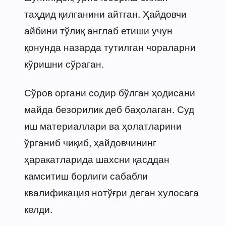
таҳдид қилганини айтган. Ҳайдовчи
айбини тўлиқ англаб етиши учун
қонунда назарда тутилган чораларни
кўришни сўраган.
Сўров органи содир бўлган ҳодисани
майда безорилик деб баҳолаган. Суд
иш материаллари ва ҳолатларини
ўрганиб чиқиб, ҳайдовчининг
ҳаракатларида шахсни қасддан
камситиш борлиги сабабли
квалификация нотўғри деган хулосага
келди.