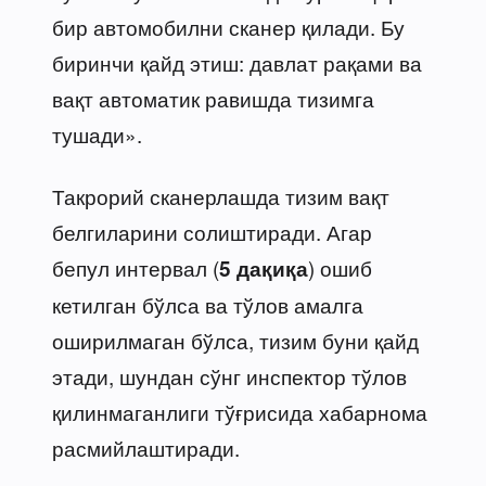
бир автомобилни сканер қилади. Бу
биринчи қайд этиш: давлат рақами ва
вақт автоматик равишда тизимга
тушади».
Такрорий сканерлашда тизим вақт
белгиларини солиштиради. Агар
бепул интервал (
) ошиб
5 дақиқа
кетилган бўлса ва тўлов амалга
оширилмаган бўлса, тизим буни қайд
этади, шундан сўнг инспектор тўлов
қилинмаганлиги тўғрисида хабарнома
расмийлаштиради.