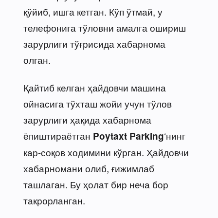
қўйиб, ишга кетган. Кўп ўтмай, у
телефонига тўловни амалга ошириш
зарурлиги тўғрисида хабарнома
олган.
Қайтиб келган ҳайдовчи машина
ойнасига тўхташ жойи учун тўлов
зарурлиги ҳақида хабарнома
ёпиштираётган
‘нинг
Poytaxt Parking
кар-соқов ходимини кўрган. Ҳайдовчи
хабарномани олиб, ғижимлаб
ташлаган. Бу ҳолат бир неча бор
такрорланган.