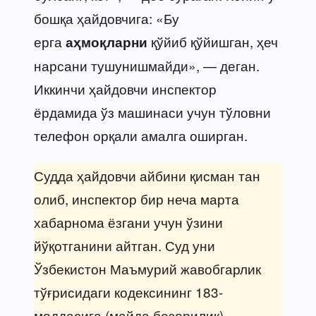
бошқа ҳайдовчига: «Бу
ерга
қўйиб қўйишган, ҳеч
аҳмоқларни
нарсани тушунишмайди», — деган.
Иккинчи ҳайдовчи инспектор
ёрдамида ўз машинаси учун тўловни
телефон орқали амалга оширган.
Судда ҳайдовчи айбини қисман тан
олиб, инспектор бир неча марта
хабарнома ёзгани учун ўзини
йўқотганини айтган. Суд уни
Ўзбекистон Маъмурий жавобгарлик
тўғрисидаги кодексининг 183-
моддасига (майда безорилик)