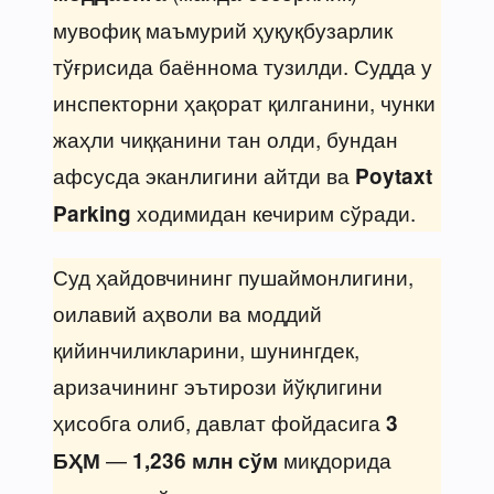
мувофиқ маъмурий ҳуқуқбузарлик
тўғрисида баённома тузилди. Судда у
инспекторни ҳақорат қилганини, чунки
жаҳли чиққанини тан олди, бундан
афсусда эканлигини айтди ва
Poytaxt
ходимидан кечирим сўради.
Parking
Суд ҳайдовчининг пушаймонлигини,
оилавий аҳволи ва моддий
қийинчиликларини, шунингдек,
аризачининг эътирози йўқлигини
ҳисобга олиб, давлат фойдасига
3
—
миқдорида
БҲМ
1,236 млн сўм