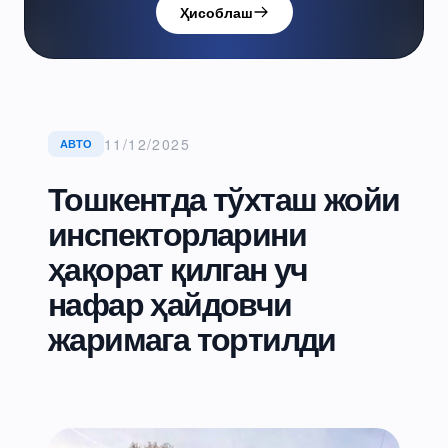
Ҳисоблаш
11/12/2025
АВТО
Тошкентда тўхташ жойи
инспекторларини
ҳақорат қилган уч
нафар ҳайдовчи
жаримага тортилди