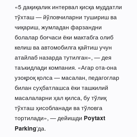
«5 дақиқалик интервал қисқа муддатли
тўхташ — йўловчиларни тушириш ва
чиқариш, жумладан фарзандни
болалар боғчаси ёки мактабга олиб
келиш ва автомобилга қайтиш учун
атайлаб назарда тутилган», — дея
таъкидлади компания. «Агар ота-она
узоқроқ қолса — масалан, педагоглар
билан суҳбатлашса ёки ташкилий
масалаларни ҳал қилса, бу тўлиқ
тўхташ ҳисобланади ва тўловга
тортилади», — дейишди
Poytaxt
‘да.
Parking