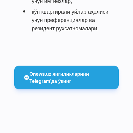
учун имтиёзлар,
кўп квартирали уйлар аҳолиси
учун преференциялар ва
резидент рухсатномалари.
Onews.uz янгиликларини
Telegram’да ўқинг