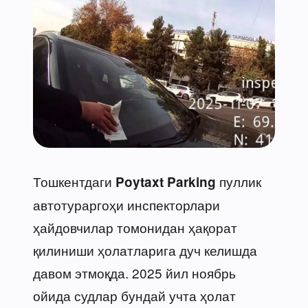
Тошкентдаги
пуллик
Poytaxt Parking
автотураргоҳи инспекторлари
ҳайдовчилар томонидан ҳақорат
қилиниши ҳолатларига дуч келишда
давом этмоқда. 2025 йил ноябрь
ойида судлар бундай учта ҳолат