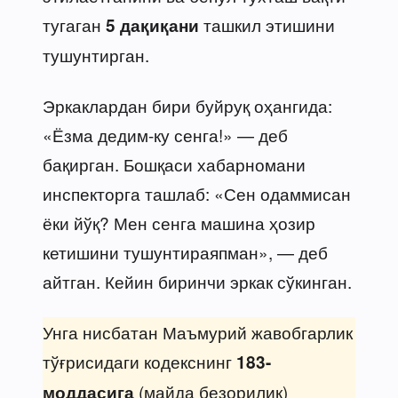
тугаган
ташкил этишини
5 дақиқани
тушунтирган.
Эркаклардан бири буйруқ оҳангида:
«Ёзма дедим-ку сенга!» — деб
бақирган. Бошқаси хабарномани
инспекторга ташлаб: «Сен одаммисан
ёки йўқ? Мен сенга машина ҳозир
кетишини тушунтираяпман», — деб
айтган. Кейин биринчи эркак сўкинган.
Унга нисбатан Маъмурий жавобгарлик
тўғрисидаги кодекснинг
183-
(майда безорилик)
моддасига