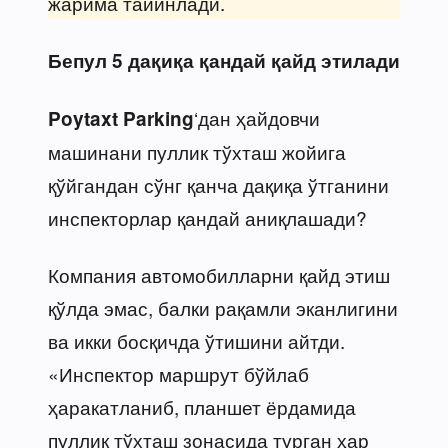
жарима тайинлади.
Бепул 5 дақиқа қандай қайд этилади
‘дан ҳайдовчи
Poytaxt Parking
машинани пуллик тўхташ жойига
қўйгандан сўнг қанча дақиқа ўтганини
инспекторлар қандай аниқлашади?
Компания автомобилларни қайд этиш
қўлда эмас, балки рақамли эканлигини
ва икки босқичда ўтишини айтди.
«Инспектор маршрут бўйлаб
ҳаракатланиб, планшет ёрдамида
пуллик тўхташ зонасида турган ҳар