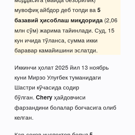
мувофиқ айбдор деб топди ва
5
(2,06
базавий ҳисоблаш миқдорида
млн сўм) жарима тайинлади. Суд, 15
кун ичида тўланса, сумма икки
баравар камайишини эслатди.
Иккинчи ҳолат 2025 йил 13 ноябрь
куни Мирзо Улуғбек туманидаги
Шастри кўчасида содир
бўлган.
ҳайдовчиси
Chery
фарзандини болалар боғчасига олиб
келган.
Кар-соқов инспектор бепул
5