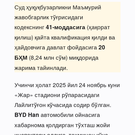
Суд ҳуқуқбузарликни Маъмурий
жавобгарлик тўғрисидаги
кодекснинг
(ҳақорат
41-моддасига
қилиш) қайта квалификация қилди ва
ҳайдовчига давлат фойдасига
20
(8,24 млн сўм) миқдорида
БҲМ
жарима тайинлади.
Учинчи ҳолат 2025 йил 24 ноябрь куни
«Жар» стадиони рўпарасидаги
Лайлитўғон кўчасида содир бўлган.
автомобили ойнасига
BYD Han
хабарнома қолдирган тўхташ жойи
инспектори олдига, тахминан кўча