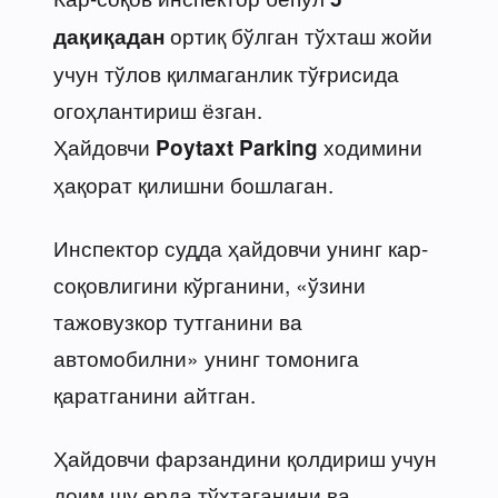
ортиқ бўлган тўхташ жойи
дақиқадан
учун тўлов қилмаганлик тўғрисида
огоҳлантириш ёзган.
Ҳайдовчи
ходимини
Poytaxt Parking
ҳақорат қилишни бошлаган.
Инспектор судда ҳайдовчи унинг кар-
соқовлигини кўрганини, «ўзини
тажовузкор тутганини ва
автомобилни» унинг томонига
қаратганини айтган.
Ҳайдовчи фарзандини қолдириш учун
доим шу ерда тўхтаганини ва