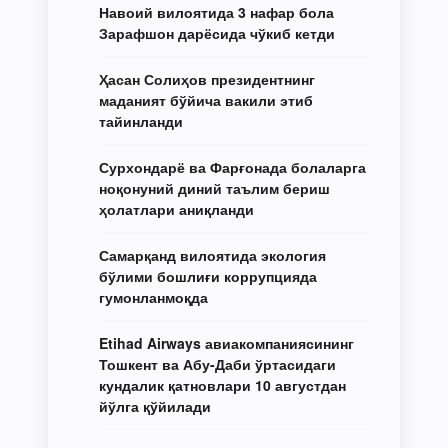
Навоий вилоятида 3 нафар бола
Зарафшон дарёсида чўкиб кетди
Ҳасан Солиҳов президентнинг
маданият бўйича вакили этиб
тайинланди
Сурхондарё ва Фарғонада болаларга
ноқонуний диний таълим бериш
ҳолатлари аниқланди
Самарқанд вилоятида экология
бўлими бошлиғи коррупцияда
гумонланмоқда
Etihad Airways авиакомпаниясининг
Тошкент ва Абу-Даби ўртасидаги
кундалик қатновлари 10 августдан
йўлга қўйилади