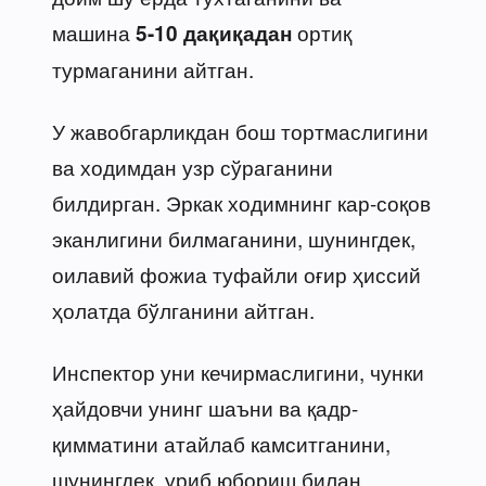
машина
ортиқ
5-10 дақиқадан
турмаганини айтган.
У жавобгарликдан бош тортмаслигини
ва ходимдан узр сўраганини
билдирган. Эркак ходимнинг кар-соқов
эканлигини билмаганини, шунингдек,
оилавий фожиа туфайли оғир ҳиссий
ҳолатда бўлганини айтган.
Инспектор уни кечирмаслигини, чунки
ҳайдовчи унинг шаъни ва қадр-
қимматини атайлаб камситганини,
шунингдек, уриб юбориш билан