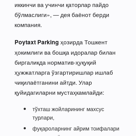
иккинчи ва учинчи қаторлар пайдо
бўлмаслиги», — дея баёнот берди
компания.
ҳозирда Тошкент
Poytaxt Parking
ҳокимлиги ва бошқа идоралар билан
биргаликда норматив-ҳуқуқий
ҳужжатларга ўзгартиришлар ишлаб
чиқилаётганини айтди. Улар
қуйидагиларни мустаҳкамлайди:
тўхташ жойларининг махсус
турлари,
фуқароларнинг айрим тоифалари