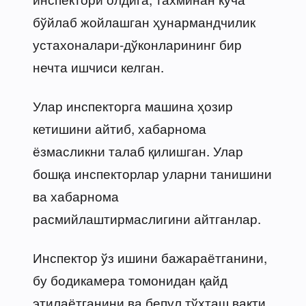
бўйлаб жойлашган ҳунармандчилик
устахоналари-дўконларининг бир
нечта ишчиси келган.
Улар инспекторга машина ҳозир
кетишини айтиб, хабарнома
ёзмасликни талаб қилишган. Улар
бошқа инспекторлар уларни танишини
ва хабарнома
расмийлаштирмаслигини айтганлар.
Инспектор ўз ишини бажараётганини,
бу бодикамера томонидан қайд
этилаётганини ва бепул тўхташ вақти