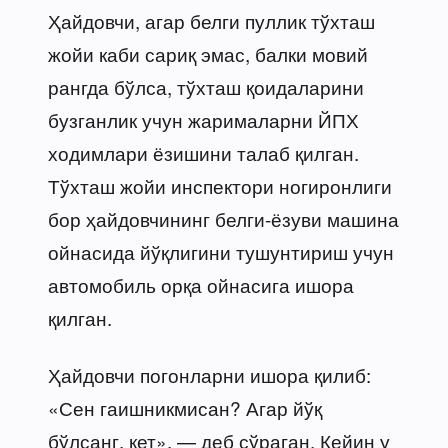
Ҳайдовчи, агар белги пуллик тўхташ
жойи каби сариқ эмас, балки мовий
рангда бўлса, тўхташ қоидаларини
бузганлик учун жарималарни ЙПХ
ходимлари ёзишини талаб қилган.
Тўхташ жойи инспектори ногиронлиги
бор ҳайдовчининг белги-ёзуви машина
ойнасида йўқлигини тушунтириш учун
автомобиль орқа ойнасига ишора
қилган.
Ҳайдовчи погонларни ишора қилиб:
«Сен гаишникмисан? Агар йўқ
бўлсанг, кет», — деб сўраган. Кейин у