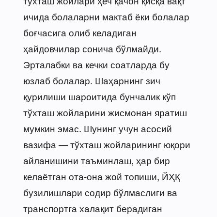
тўхташ жойлари ҳеч қачон қисқа вақт
ичида болаларни мактаб ёки болалар
боғчасига олиб келадиган
ҳайдовчилар сонича бўлмайди.
Эрталабки ва кечки соатларда бу
юзлаб болалар. Шаҳарнинг зич
қурилиши шароитида бунчалик кўп
тўхташ жойларини жисмонан яратиш
мумкин эмас. Шунинг учун асосий
вазифа — тўхташ жойларининг юқори
айланишини таъминлаш, ҳар бир
келаётган ота-она жой топиши, ЙҲҚ
бузилишлари содир бўлмаслиги ва
транспортга халақит берадиган