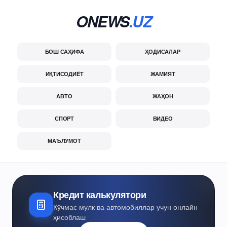
ONEWS
.UZ
БОШ САҲИФА
ҲОДИСАЛАР
ИҚТИСОДИЁТ
ЖАМИЯТ
АВТО
ЖАҲОН
СПОРТ
ВИДЕО
МАЪЛУМОТ
Кредит калькулятори
Кўчмас мулк ва автомобиллар учун онлайн
ҳисоблаш