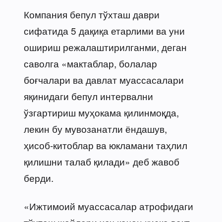
Компания бепул тўхташ даври
сифатида 5 дақиқа етарлими ва уни
ошириш режалаштирилганми, деган
саволга «мактаблар, болалар
боғчалари ва давлат муассасалари
яқинидаги бепул интервални
ўзгартириш муҳокама қилинмоқда,
лекин бу мувозанатли ёндашув,
ҳисоб-китоблар ва юкламани таҳлил
қилишни талаб қилади» деб жавоб
берди.
«Ижтимоий муассасалар атрофидаги