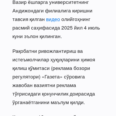
Вазир ёшларга университетнинг
Андижондаги филиалига киришни
тавсия қилган
видео
олийгоҳнинг
расмий саҳифасида 2025 йил 4 июль
куни эълон қилинган.
Рақобатни ривожлантириш ва
истеъмолчилар ҳуқуқларини ҳимоя
қилиш қўмитаси (реклама бозори
регулятори) «Газета» сўровига
жавобан вазиятни реклама
тўғрисидаги қонунчилик доирасида
ўрганаётганини маълум қилди.