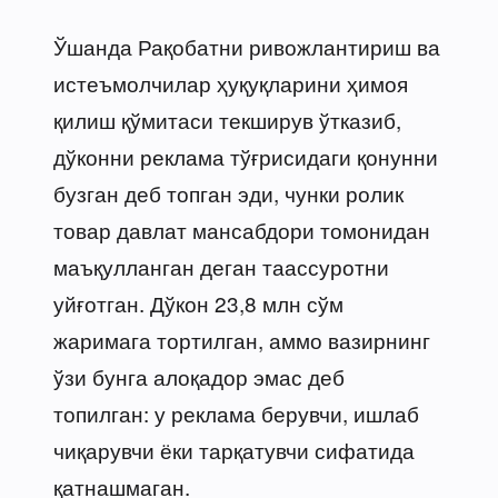
Ўшанда Рақобатни ривожлантириш ва
истеъмолчилар ҳуқуқларини ҳимоя
қилиш қўмитаси текширув ўтказиб,
дўконни реклама тўғрисидаги қонунни
бузган деб топган эди, чунки ролик
товар давлат мансабдори томонидан
маъқулланган деган таассуротни
уйғотган. Дўкон 23,8 млн сўм
жаримага тортилган, аммо вазирнинг
ўзи бунга алоқадор эмас деб
топилган: у реклама берувчи, ишлаб
чиқарувчи ёки тарқатувчи сифатида
қатнашмаган.