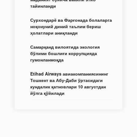
тайинланди
Сурхондарё ва Фарғонада болаларга
ноқонуний диний таълим бериш
ҳолатлари аниқланди
Самарқанд вилоятида экология
бўлими бошлиғи коррупцияда
гумонланмоқда
Etihad Airways авиакомпаниясининг
Тошкент ва Абу-Даби ўртасидаги
кундалик қатновлари 10 августдан
йўлга қўйилади