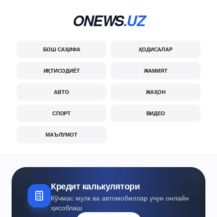
ONEWS
.UZ
БОШ САҲИФА
ҲОДИСАЛАР
ИҚТИСОДИЁТ
ЖАМИЯТ
АВТО
ЖАҲОН
СПОРТ
ВИДЕО
МАЪЛУМОТ
Кредит калькулятори
Кўчмас мулк ва автомобиллар учун онлайн
ҳисоблаш