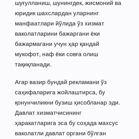
шуғулланиш, шунингдек, жисмоний ва
юридик шахслардан уларнинг
манфаатлари йўлида ўз хизмат
ваколатларини бажаргани ёки
бажармагани учун ҳар қандай
мукофот, наф ёки совға олиш
тақиқланади.
Агар вазир бундай рекламани ўз
саҳифаларига жойлаштирса, бу
қонунчиликни бузиш ҳисобланар эди.
Давлат хизматчисининг
ҳаракатларига эса бу соҳада махсус
ваколатли давлат органи бўлган