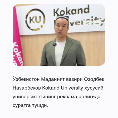
Ўзбекистон Маданият вазири Озодбек
Назарбеков Kokand University хусусий
университетининг реклама ролигида
суратга тушди.