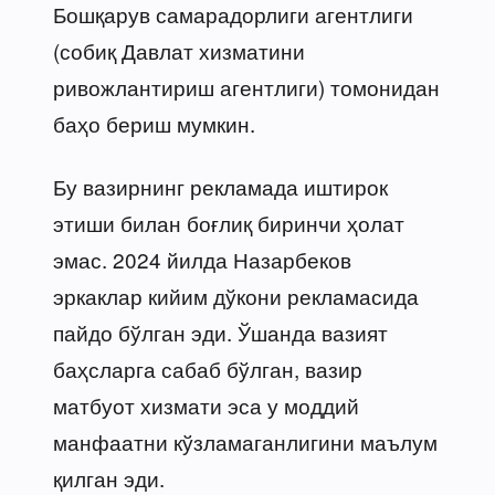
Бошқарув самарадорлиги агентлиги
(собиқ Давлат хизматини
ривожлантириш агентлиги) томонидан
баҳо бериш мумкин.
Бу вазирнинг рекламада иштирок
этиши билан боғлиқ биринчи ҳолат
эмас. 2024 йилда Назарбеков
эркаклар кийим дўкони рекламасида
пайдо бўлган эди. Ўшанда вазият
баҳсларга сабаб бўлган, вазир
матбуот хизмати эса у моддий
манфаатни кўзламаганлигини маълум
қилган эди.