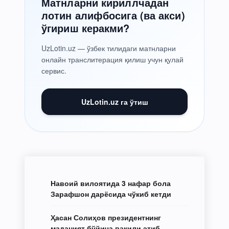
Матнларни кириллчадан
лотин алифбосига (ва акси)
ўгириш керакми?
UzLotin.uz — ўзбек тилидаги матнларни
онлайн транслитерация қилиш учун қулай
сервис.
UzLotin.uz га ўтиш
Навоий вилоятида 3 нафар бола
Зарафшон дарёсида чўкиб кетди
Ҳасан Солиҳов президентнинг
маданият бўйича вакили этиб