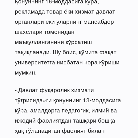
Қонуннинг 16-моддасига кўра,
рекламада товар ёки хизмат давлат
органлари ёки уларнинг мансабдор
шахслари томонидан
маъқулланганини кўрсатиш
тақиқланади. Шу боис, қўмита фақат
университетга нисбатан чора кўриши
мумкин.
«Давлат фуқаролик хизмати
тўғрисида»ги қонуннинг 13-моддасига
кўра, амалдорга педагогик, илмий ва
ижодий фаолиятдан ташқари бошқа
ҳақ тўланадиган фаолият билан