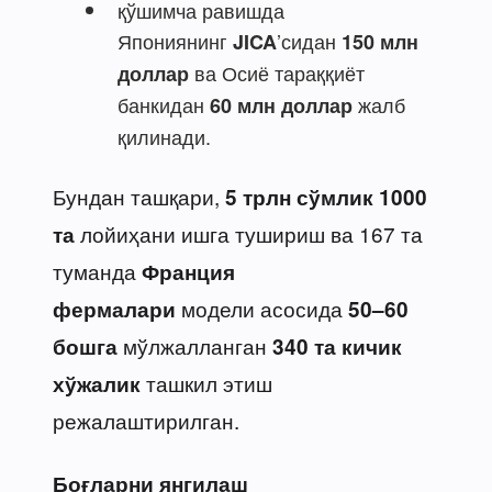
қўшимча равишда
Япониянинг
’сидан
JICA
150 млн
ва Осиё тараққиёт
доллар
банкидан
жалб
60 млн доллар
қилинади.
Бундан ташқари,
5 трлн сўмлик 1000
лойиҳани ишга тушириш ва 167 та
та
туманда
Франция
модели асосида
фермалари
50–60
мўлжалланган
бошга
340 та кичик
ташкил этиш
хўжалик
режалаштирилган.
Боғларни янгилаш