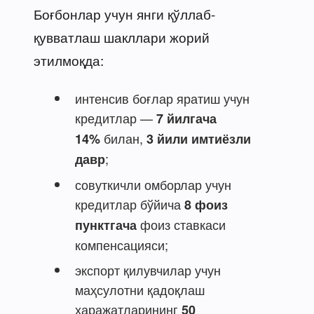
Боғбонлар учун янги қўллаб-
қувватлаш шакллари жорий
этилмоқда:
интенсив боғлар яратиш учун
кредитлар —
7 йилгача
билан,
14%
3 йили имтиёзли
;
давр
совуткичли омборлар учун
кредитлар бўйича
8 фоиз
фоиз ставкаси
пунктгача
компенсацияси;
экспорт қилувчилар учун
маҳсулотни қадоқлаш
харажатларининг
50