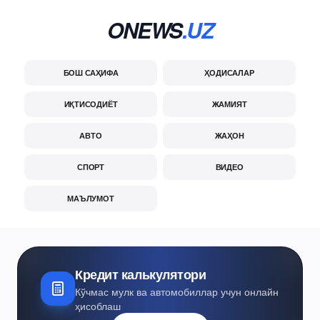
ONEWS
.UZ
БОШ САҲИФА
ҲОДИСАЛАР
ИҚТИСОДИЁТ
ЖАМИЯТ
АВТО
ЖАҲОН
СПОРТ
ВИДЕО
МАЪЛУМОТ
Кредит калькулятори
Кўчмас мулк ва автомобиллар учун онлайн
ҳисоблаш