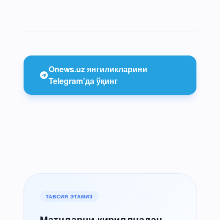
Onews.uz янгиликларини
Telegram’да ўқинг
ТАВСИЯ ЭТАМИЗ
Матнларни кириллчадан