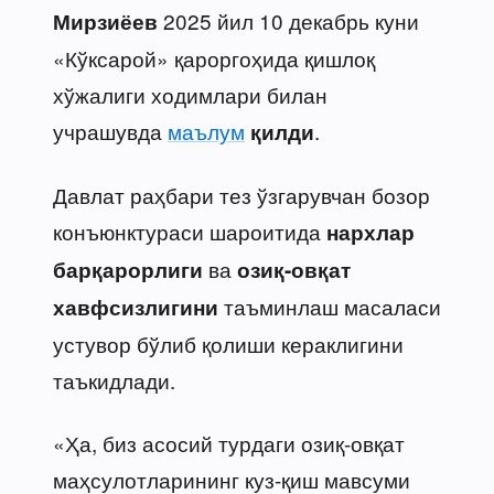
2025 йил 10 декабрь куни
Мирзиёев
«Кўксарой» қароргоҳида қишлоқ
хўжалиги ходимлари билан
учрашувда
маълум
.
қилди
Давлат раҳбари тез ўзгарувчан бозор
конъюнктураси шароитида
нархлар
ва
барқарорлиги
озиқ-овқат
таъминлаш масаласи
хавфсизлигини
устувор бўлиб қолиши кераклигини
таъкидлади.
«Ҳа, биз асосий турдаги озиқ-овқат
маҳсулотларининг куз-қиш мавсуми