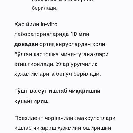
берилади.
Ҳар йили in-vitro
лабораторияларида
10 млн
ортиқ вируслардан холи
донадан
бўлган картошка мини-туганаклари
етиштирилади. Улар уруғчилик
хўжаликларига бепул берилади.
Гўшт ва сут ишлаб чиқаришни
кўпайтириш
Президент чорвачилик маҳсулотлари
ишлаб чиқариш ҳажмини оширишни