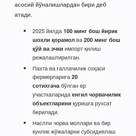
асосий йўналишлардан бири деб
атади.
2025 йилда
100 минг бош йирик
ва
шохли қорамол
200 минг бош
импорт қилиш
қўй ва эчки
режалаштирилган.
Пахта ва ғаллачилик соҳаси
фермерларига
20
бўлган ер
сотихгача
участкаларида
енгил чорвачилик
қуришга рухсат
объектларини
берилади.
Наслли чорва моллари ва бир
кунлик жўжаларни субсидиялаш