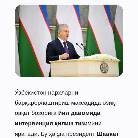
Ўзбекистон нархларни
барқарорлаштириш мақсадида озиқ-
овқат бозорига
йил давомида
тизимини
интервенция қилиш
яратади. Бу ҳақда президент
Шавкат