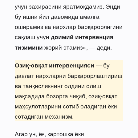
учун захирасини яратмоқдамиз. Энди
бу ишни йил давомида амалга
оширамиз ва нархлар барқарорлигини
сақлаш учун
доимий интервенция
жорий этамиз», — деди.
тизимини
— бу
Озиқ-овқат интервенцияси
давлат нархларни барқарорлаштириш
ва танқисликнинг олдини олиш
мақсадида бозорга чиқиб, озиқ-овқат
маҳсулотларини сотиб оладиган ёки
сотадиган механизм.
Агар ун, ёғ, картошка ёки