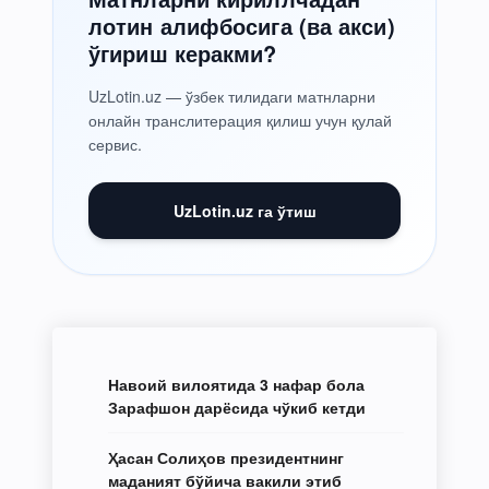
лотин алифбосига (ва акси)
ўгириш керакми?
UzLotin.uz — ўзбек тилидаги матнларни
онлайн транслитерация қилиш учун қулай
сервис.
UzLotin.uz га ўтиш
Навоий вилоятида 3 нафар бола
Зарафшон дарёсида чўкиб кетди
Ҳасан Солиҳов президентнинг
маданият бўйича вакили этиб