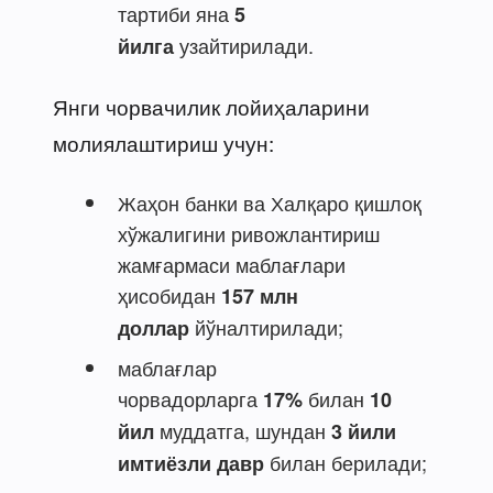
тартиби яна
5
узайтирилади.
йилга
Янги чорвачилик лойиҳаларини
молиялаштириш учун:
Жаҳон банки ва Халқаро қишлоқ
хўжалигини ривожлантириш
жамғармаси маблағлари
ҳисобидан
157 млн
йўналтирилади;
доллар
маблағлар
чорвадорларга
билан
17%
10
муддатга, шундан
йил
3 йили
билан берилади;
имтиёзли давр