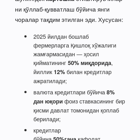
ни қўллаб-қувватлаш бўйича янги
чоралар тақдим этилган эди. Хусусан:
2025 йилдан бошлаб
фермерларга Қишлоқ хўжалиги
жамғармасидан — ҳосил
қийматининг
,
50% миқдорида
йиллик
билан кредитлар
12%
ажратилади;
валюта кредитлари бўйича
8%
фоиз ставкасининг бир
дан юқори
қисми давлат томонидан қоплаб
берилади;
кредитлар
бўйича
кафолат
50%гача