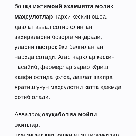
бошқа
ижтимоий аҳамиятга молик
нархи кескин ошса,
маҳсулотлар
давлат аввал сотиб олинган
захираларни бозорга чиқаради,
уларни пастроқ ёки белгиланган
нархда сотади. Агар нархлар кескин
пасайиб, фермерлар зарар кўриш
хавфи остида қолса, давлат захира
яратиш учун маҳсулотни катта ҳажмда
сотиб олади.
Аввалроқ
ва
озуқабоп
мойли
,
экинлар
шунингдек
етиштирувчилар
картошка