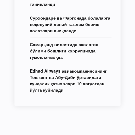
тайинланди
Сурхондарё ва Фарғонада болаларга
ноқонуний диний таълим бериш
ҳолатлари аниқланди
Самарқанд вилоятида экология
бўлими бошлиғи коррупцияда
гумонланмоқда
Etihad Airways авиакомпаниясининг
Тошкент ва Абу-Даби ўртасидаги
кундалик қатновлари 10 августдан
йўлга қўйилади