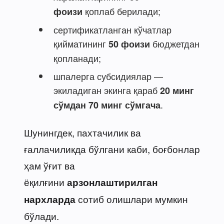
қоплаб берилади;
фоизи
сертификатланган кўчатлар
қийматининг
бюджетдан
50 фоизи
қопланади;
шпалерга субсидиялар —
экиладиган экинга қараб
20 минг
.
сўмдан 70 минг сўмгача
Шунингдек, пахтачилик ва
ғаллачиликда бўлгани каби, боғбонлар
ҳам ўғит ва
ёқилғини
арзонлаштирилган
сотиб олишлари мумкин
нархларда
бўлади.