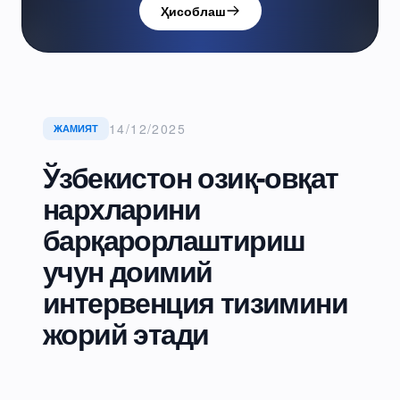
Ҳисоблаш
14/12/2025
ЖАМИЯТ
Ўзбекистон озиқ-овқат
нархларини
барқарорлаштириш
учун доимий
интервенция тизимини
жорий этади