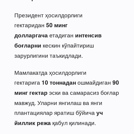
Президент ҳосилдорлиги
гектаридан
50 минг
етадиган
долларгача
интенсив
кескин кўпайтириш
боғларни
зарурлигини таъкидлади.
Мамлакатда ҳосилдорлиги
гектарига
ошмайдиган
10 тоннадан
90
эски ва самарасиз боғлар
минг гектар
мавжуд. Уларни янгилаш ва янги
плантациялар яратиш бўйича
уч
қабул қилинади.
йиллик режа