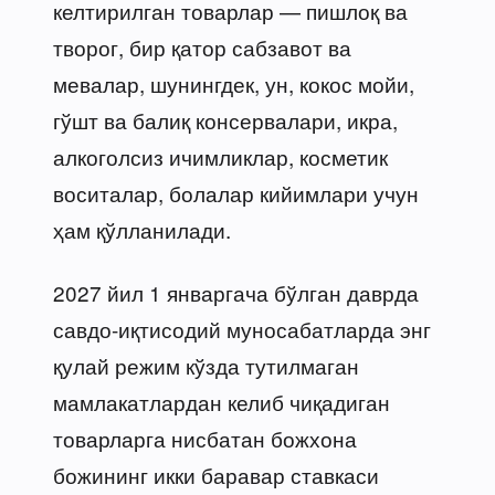
келтирилган товарлар — пишлоқ ва
творог, бир қатор сабзавот ва
мевалар, шунингдек, ун, кокос мойи,
гўшт ва балиқ консервалари, икра,
алкоголсиз ичимликлар, косметик
воситалар, болалар кийимлари учун
ҳам қўлланилади.
2027 йил 1 январгача бўлган даврда
савдо-иқтисодий муносабатларда энг
қулай режим кўзда тутилмаган
мамлакатлардан келиб чиқадиган
товарларга нисбатан божхона
божининг икки баравар ставкаси