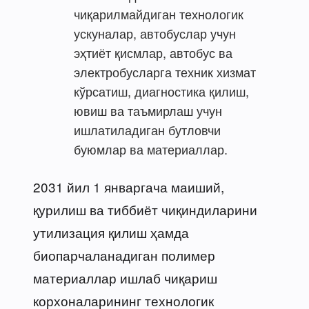
чиқарилмайдиган технологик
ускуналар, автобуслар учун
эҳтиёт қисмлар, автобус ва
электробусларга техник хизмат
кўрсатиш, диагностика қилиш,
ювиш ва таъмирлаш учун
ишлатиладиган бутловчи
буюмлар ва материаллар.
2031 йил 1 январгача маиший,
қурилиш ва тиббиёт чиқиндиларини
утилизация қилиш ҳамда
биопарчаланадиган полимер
материаллар ишлаб чиқариш
корхоналарининг технологик