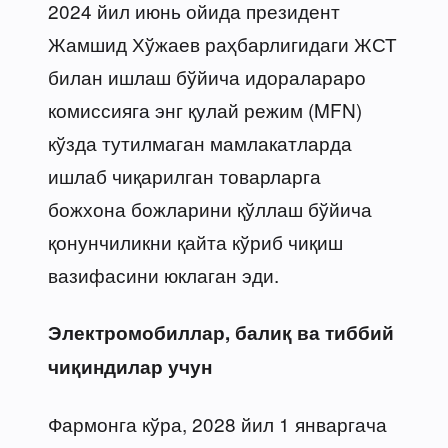
2024 йил июнь ойида президент
Жамшид Хўжаев раҳбарлигидаги ЖСТ
билан ишлаш бўйича идоралараро
комиссияга энг қулай режим (MFN)
кўзда тутилмаган мамлакатларда
ишлаб чиқарилган товарларга
божхона божларини қўллаш бўйича
қонунчиликни қайта кўриб чиқиш
вазифасини юклаган эди.
Электромобиллар, балиқ ва тиббий
чиқиндилар учун
Фармонга кўра, 2028 йил 1 январгача