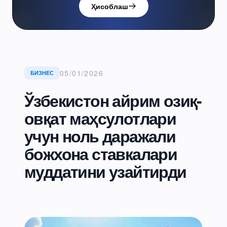
Ҳисоблаш
05/01/2026
БИЗНЕС
Ўзбекистон айрим озиқ-
овқат маҳсулотлари
учун ноль даражали
божхона ставкалари
муддатини узайтирди