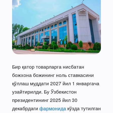
Бир қатор товарларга нисбатан
божхона божининг ноль ставкасини
қўллаш муддати 2027 йил 1 январгача
узайтирилди. Бу Ўзбекистон
президентининг 2025 йил 30
декабрдаги
фармонида
кўзда тутилган