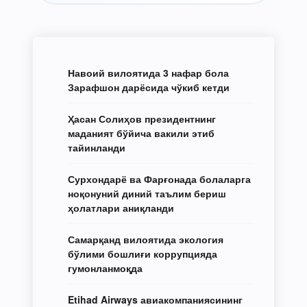
Навоий вилоятида 3 нафар бола
Зарафшон дарёсида чўкиб кетди
Ҳасан Солиҳов президентнинг
маданият бўйича вакили этиб
тайинланди
Сурхондарё ва Фарғонада болаларга
ноқонуний диний таълим бериш
ҳолатлари аниқланди
Самарқанд вилоятида экология
бўлими бошлиғи коррупцияда
гумонланмоқда
Etihad Airways авиакомпаниясининг