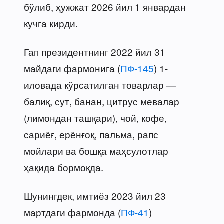
бўлиб, ҳужжат 2026 йил 1 январдан
кучга кирди.
Гап президентнинг 2022 йил 31
майдаги фармонига (
ПФ-145
) 1-
иловада кўрсатилган товарлар —
балиқ, сут, банан, цитрус мевалар
(лимондан ташқари), чой, кофе,
сариёғ, ерёнғоқ, пальма, рапс
мойлари ва бошқа маҳсулотлар
ҳақида бормоқда.
Шунингдек, имтиёз 2023 йил 23
мартдаги фармонда (
ПФ-41
)