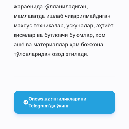
жараёнида қўлланиладиган,
мамлакатда ишлаб чиқарилмайдиган
махсус техникалар, ускуналар, эҳтиёт
қисмлар ва бутловчи буюмлар, хом
ашё ва материаллар ҳам божхона
тўловларидан озод этилади.
Onews.uz янгиликларини
Telegram’да ўқинг