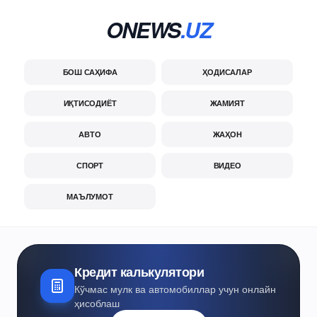
ONEWS
.UZ
БОШ САҲИФА
ҲОДИСАЛАР
ИҚТИСОДИЁТ
ЖАМИЯТ
АВТО
ЖАҲОН
СПОРТ
ВИДЕО
МАЪЛУМОТ
Кредит калькулятори
Кўчмас мулк ва автомобиллар учун онлайн
ҳисоблаш