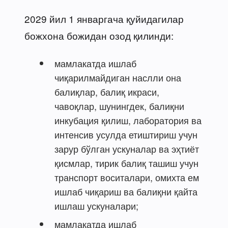
2029 йил 1 январгача қуйидагилар
божхона божидан озод қилинди:
мамлакатда ишлаб
чиқарилмайдиган наслли она
балиқлар, балиқ икраси,
чавоқлар, шунингдек, балиқни
инкубация қилиш, лаборатория ва
интенсив усулда етиштириш учун
зарур бўлган ускуналар ва эҳтиёт
қисмлар, тирик балиқ ташиш учун
транспорт воситалари, омихта ем
ишлаб чиқариш ва балиқни қайта
ишлаш ускуналари;
мамлакатда ишлаб