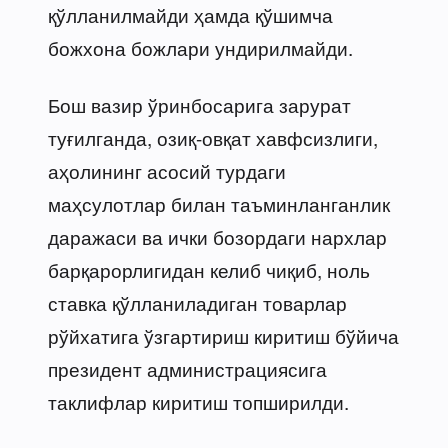
қўлланилмайди ҳамда қўшимча
божхона божлари ундирилмайди.
Бош вазир ўринбосарига зарурат
туғилганда, озиқ-овқат хавфсизлиги,
аҳолининг асосий турдаги
маҳсулотлар билан таъминланганлик
даражаси ва ички бозордаги нархлар
барқарорлигидан келиб чиқиб, ноль
ставка қўлланиладиган товарлар
рўйхатига ўзгартириш киритиш бўйича
президент администрациясига
таклифлар киритиш топширилди.