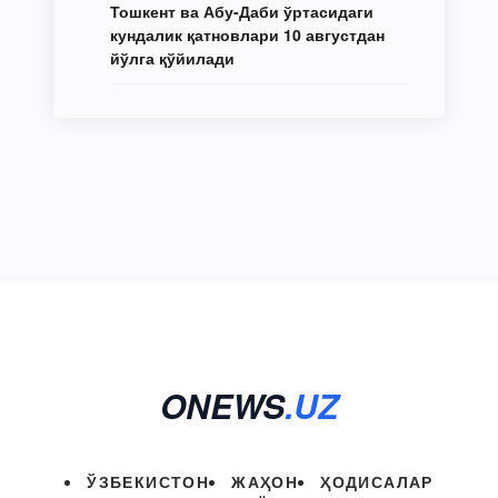
Тошкент ва Абу-Даби ўртасидаги
кундалик қатновлари 10 августдан
йўлга қўйилади
ONEWS
.UZ
ЎЗБЕКИСТОН
ЖАҲОН
ҲОДИСАЛАР