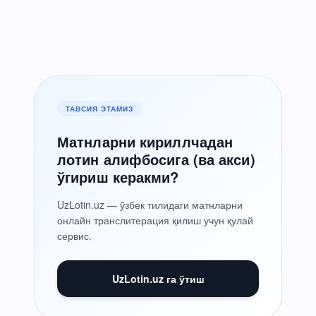
ТАВСИЯ ЭТАМИЗ
Матнларни кириллчадан
лотин алифбосига (ва акси)
ўгириш керакми?
UzLotin.uz — ўзбек тилидаги матнларни
онлайн транслитерация қилиш учун қулай
сервис.
UzLotin.uz га ўтиш