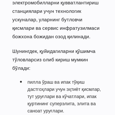
электромобилларни қувватлантириш
станциялари учун технологик
ускуналар, уларнинг бутловчи
қисмлари ва сервис инфратузилмаси
божхона божидан озод қилинади.
Шунингдек, қуйидагиларни қўшимча
тўловларсиз олиб кириш мумкин
бўлади:
пилла ўраш ва ипак тўқиш
дастгоҳлари учун эҳтиёт қисмлар,
тут уруғлари ва кўчатлари, ипак
қуртининг суперэлита, элита ва
саноат уруғлари.