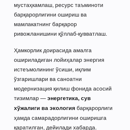
мустаҳкамлаш, ресурс таъминоти
барқарорлигини ошириш ва
мамлакатнинг барқарор
ривожланишини қўллаб-қувватлаш.
Ҳамкорлик доирасида амалга
ошириладиган лойиҳалар энергия
истеъмолининг ўсиши, иқлим
ўзгаришлари ва саноатни
модернизация қилиш фонида асосий
тизимлар —
энергетика, сув
барқарорлиги
хўжалиги ва экология
ҳамда самарадорлигини оширишга
қаратилган, дейилади хабарда.