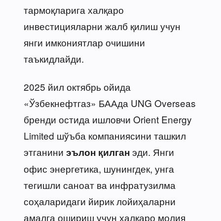
тармоқларига халқаро
инвестицияларни жалб қилиш учун
янги имкониятлар очишини
таъкидлайди.
2025 йил октябрь ойида
«Ўзбекнефтгаз» БААда UNG Overseas
бренди остида ишловчи Orient Energy
Limited шўъба компаниясини ташкил
этганини
эди. Янги
эълон қилган
офис энергетика, шунингдек, унга
тегишли саноат ва инфратузилма
соҳаларидаги йирик лойиҳаларни
амалга ошириш учун халқаро молия