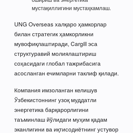
мустақиллигини мустаҳкамлаш.
UNG Overseas халқаро ҳамкорлар
билан стратегик ҳамкорликни
мувофиқлаштиради, Cargill эса
структуравий молиялаштириш
соҳасидаги глобал тажрибасига
асосланган ечимларни таклиф қилади.
Компания имзоланган келишув
Ўзбекистоннинг узоқ муддатли
энергетика барқарорлигини
таъминлаш йўлидаги муҳим қадам
эканлигини ва иқтисодиётнинг устувор