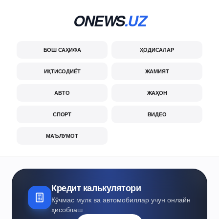
ONEWS
.UZ
БОШ САҲИФА
ҲОДИСАЛАР
ИҚТИСОДИЁТ
ЖАМИЯТ
АВТО
ЖАҲОН
СПОРТ
ВИДЕО
МАЪЛУМОТ
Кредит калькулятори
Кўчмас мулк ва автомобиллар учун онлайн
ҳисоблаш