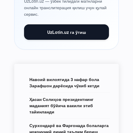
UzLotin.uz — ўзбек тилидаги матнларни
онлайн транслитерация қилиш учун қулай
сервис.
UzLotin.uz га ўтиш
Навоий вилоятида 3 нафар бола
Зарафшон дарёсида чўкиб кетди
Ҳасан Солиҳов президентнинг
маданият бўйича вакили этиб
тайинланди
Сурхондарё ва Фарғонада болаларга
ноқонуний диний таълим бериш