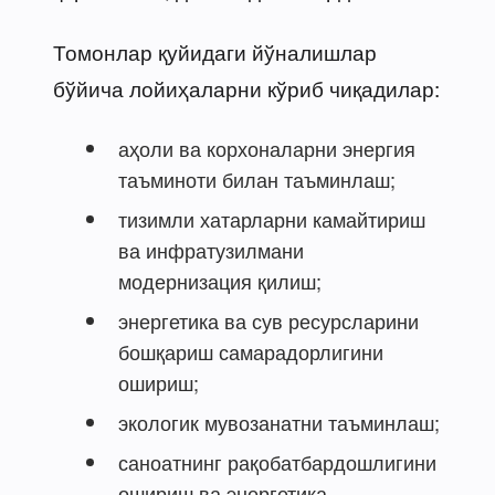
Томонлар қуйидаги йўналишлар
бўйича лойиҳаларни кўриб чиқадилар:
аҳоли ва корхоналарни энергия
таъминоти билан таъминлаш;
тизимли хатарларни камайтириш
ва инфратузилмани
модернизация қилиш;
энергетика ва сув ресурсларини
бошқариш самарадорлигини
ошириш;
экологик мувозанатни таъминлаш;
саноатнинг рақобатбардошлигини
ошириш ва энергетика