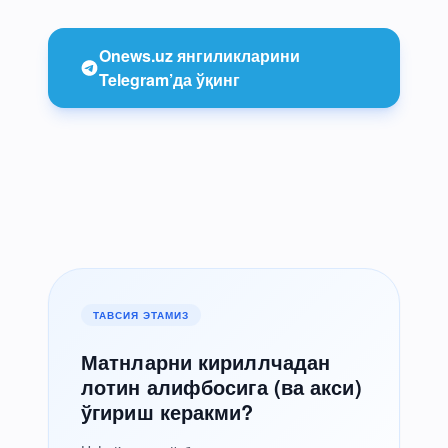
Onews.uz янгиликларини
Telegram’да ўқинг
ТАВСИЯ ЭТАМИЗ
Матнларни кириллчадан
лотин алифбосига (ва акси)
ўгириш керакми?