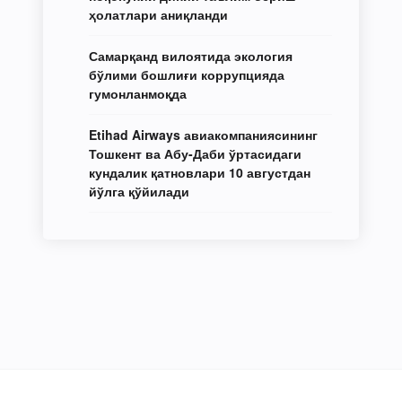
ҳолатлари аниқланди
Самарқанд вилоятида экология
бўлими бошлиғи коррупцияда
гумонланмоқда
Etihad Airways авиакомпаниясининг
Тошкент ва Абу-Даби ўртасидаги
кундалик қатновлари 10 августдан
йўлга қўйилади