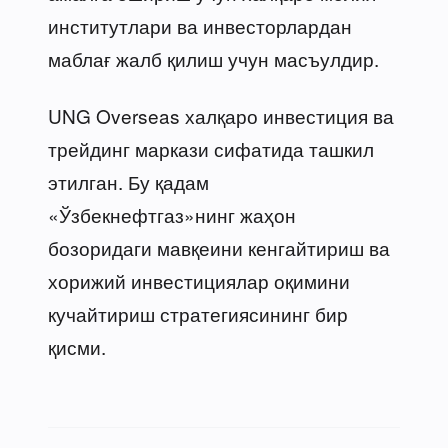
институтлари ва инвесторлардан
маблағ жалб қилиш учун масъулдир.
UNG Overseas халқаро инвестиция ва
трейдинг маркази сифатида ташкил
этилган. Бу қадам
«Ўзбекнефтгаз»нинг жаҳон
бозоридаги мавқеини кенгайтириш ва
хорижий инвестициялар оқимини
кучайтириш стратегиясининг бир
қисми.