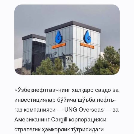
«Ўзбекнефтгаз»нинг халқаро савдо ва
инвестициялар бўйича шўъба нефть-
газ компанияси — UNG Overseas — ва
Американинг Cargill корпорацияси
стратегик ҳамкорлик тўғрисидаги