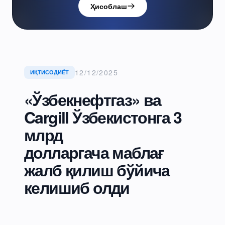
Ҳисоблаш
12/12/2025
ИҚТИСОДИЁТ
«Ўзбекнефтгаз» ва
Cargill Ўзбекистонга 3
млрд
долларгача маблағ
жалб қилиш бўйича
келишиб олди