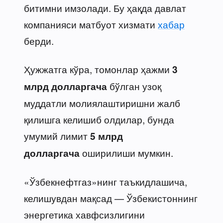
битимни имзолади. Бу ҳақда давлат
компанияси матбуот хизмати
хабар
берди.
Ҳужжатга кўра, томонлар ҳажми
3
бўлган узоқ
млрд долларгача
муддатли молиялаштиришни жалб
қилишга келишиб олдилар, бунда
умумий лимит
5 млрд
оширилиши мумкин.
долларгача
«Ўзбекнефтгаз»нинг таъкидлашича,
келишувдан мақсад — Ўзбекистоннинг
энергетика хавфсизлигини