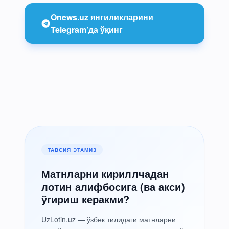
Onews.uz янгиликларини
Telegram’да ўқинг
ТАВСИЯ ЭТАМИЗ
Матнларни кириллчадан
лотин алифбосига (ва акси)
ўгириш керакми?
UzLotin.uz — ўзбек тилидаги матнларни