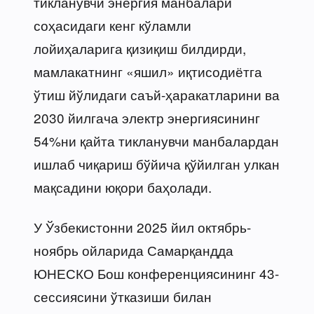
тикланувчи энергия манбалари
соҳасидаги кенг кўламли
лойиҳаларига қизиқиш билдирди,
мамлакатнинг «яшил» иқтисодиётга
ўтиш йўлидаги саъй-ҳаракатларини ва
2030 йилгача электр энергиясининг
54%ни қайта тикланувчи манбалардан
ишлаб чиқариш бўйича қўйилган улкан
мақсадини юқори баҳолади.
У Ўзбекистонни 2025 йил октябрь-
ноябрь ойларида Самарқандда
ЮНЕСКО Бош конференциясининг 43-
сессиясини ўтказиши билан