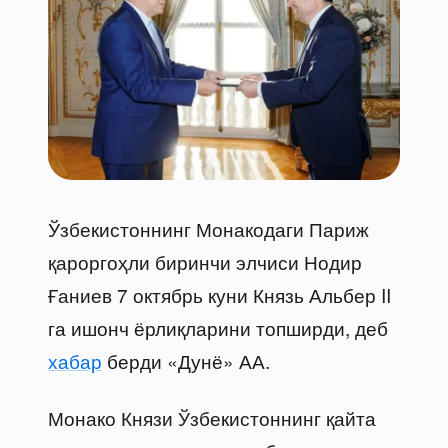
Ўзбекистоннинг Монакодаги Париж
қароргоҳли биринчи элчиси Нодир
Ғаниев 7 октябрь куни Князь Альбер II
га ишонч ёрлиқларини топширди, деб
хабар
берди «Дунё» АА.
Монако Князи Ўзбекистоннинг қайта