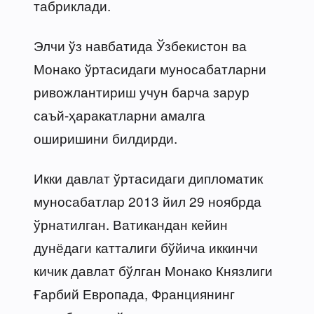
табриклади.
Элчи ўз навбатида Ўзбекистон ва
Монако ўртасидаги муносабатларни
ривожлантириш учун барча зарур
саъй-ҳаракатларни амалга
оширишини билдирди.
Икки давлат ўртасидаги дипломатик
муносабатлар 2013 йил 29 ноябрда
ўрнатилган. Ватикандан кейин
дунёдаги катталиги бўйича иккинчи
кичик давлат бўлган Монако Князлиги
Ғарбий Европада, Франциянинг