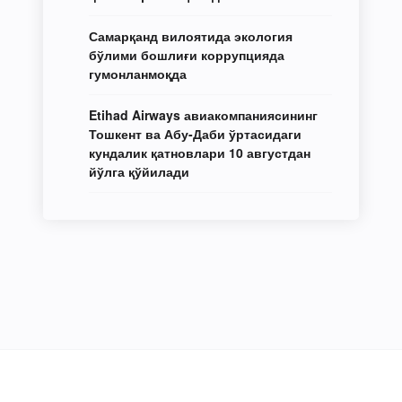
Самарқанд вилоятида экология
бўлими бошлиғи коррупцияда
гумонланмоқда
Etihad Airways авиакомпаниясининг
Тошкент ва Абу-Даби ўртасидаги
кундалик қатновлари 10 августдан
йўлга қўйилади