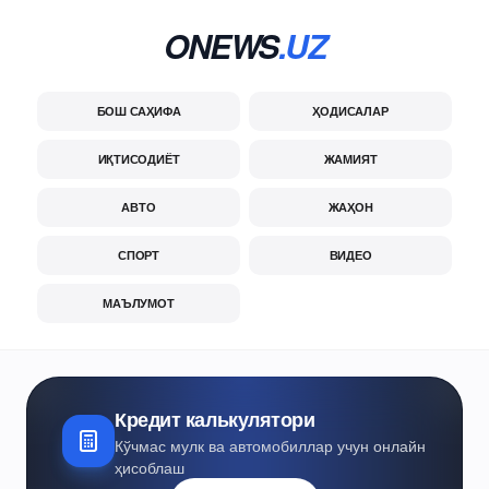
ONEWS
.UZ
БОШ САҲИФА
ҲОДИСАЛАР
ИҚТИСОДИЁТ
ЖАМИЯТ
АВТО
ЖАҲОН
СПОРТ
ВИДЕО
МАЪЛУМОТ
Кредит калькулятори
Кўчмас мулк ва автомобиллар учун онлайн
ҳисоблаш