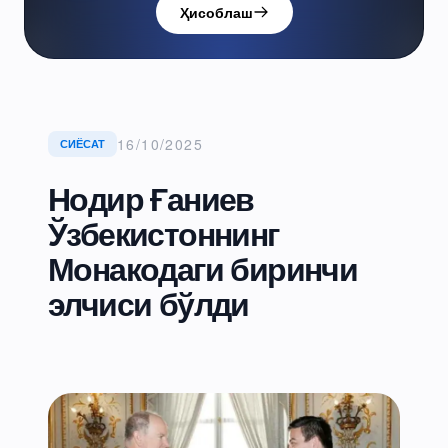
Ҳисоблаш
16/10/2025
СИЁСАТ
Нодир Ғаниев
Ўзбекистоннинг
Монакодаги биринчи
элчиси бўлди