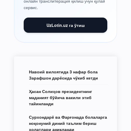
онлайн транслитерация қилиш учун қулай
сервис.
UzLotin.uz га ўтиш
Навоий вилоятида 3 нафар бола
Зарафшон дарёсида чўкиб кетди
Ҳасан Солиҳов президентнинг
маданият бўйича вакили этиб
тайинланди
Сурхондарё ва Фарғонада болаларга
ноқонуний диний таълим бериш
ҳолатлари аниқланди