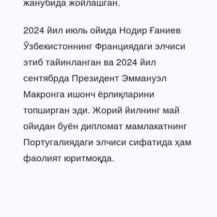
жанубида жойлашган.
2024 йил июль ойида Нодир Ғаниев
Ўзбекистоннинг Франциядаги элчиси
этиб тайинланган ва 2024 йил
сентябрда Президент Эммануэл
Макронга ишонч ёрлиқларини
топширган эди. Жорий йилнинг май
ойидан буён дипломат мамлакатнинг
Португалиядаги элчиси сифатида ҳам
фаолият юритмоқда.