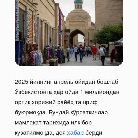
2025 йилнинг апрель ойидан бошлаб
Ўзбекистонга ҳар ойда 1 миллиондан
ортиқ хорижий сайёҳ ташриф
буюрмоқда. Бундай кўрсаткичлар
мамлакат тарихида илк бор
кузатилмоқда, дея
хабар
берди