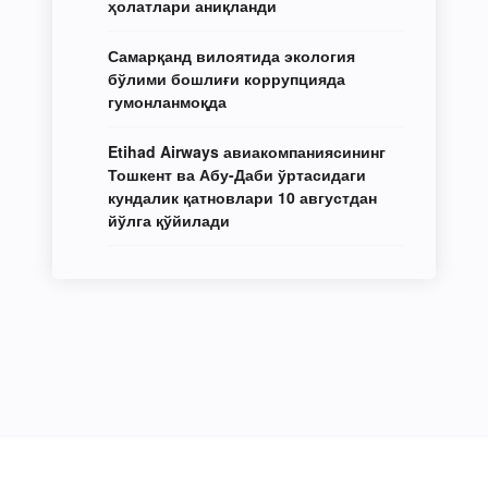
ҳолатлари аниқланди
Самарқанд вилоятида экология
бўлими бошлиғи коррупцияда
гумонланмоқда
Etihad Airways авиакомпаниясининг
Тошкент ва Абу-Даби ўртасидаги
кундалик қатновлари 10 августдан
йўлга қўйилади