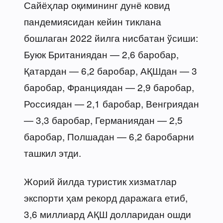
Сайёҳлар оқимининг дунё ковид
пандемиясидан кейин тиклана
бошлаган 2022 йилга нисбатан ўсиши:
Буюк Британиядан — 2,6 баробар,
Қатардан — 6,2 баробар, АҚШдан — 3
баробар, Франциядан — 2,9 баробар,
Россиядан — 2,1 баробар, Венгриядан
— 3,3 баробар, Германиядан — 2,5
баробар, Полшадан — 6,2 баробарни
ташкил этди.
Жорий йилда туристик хизматлар
экспорти ҳам рекорд даражага етиб,
3,6 миллиард АҚШ долларидан ошди