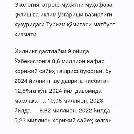
Экология, атроф-муҳитни муҳофаза
қилиш ва иқлим ўзгариши вазирлиги
ҳузуридаги Туризм қўмитаси матбуот
хизмати.
Йилнинг дастлабки 9 ойида
Ўзбекистонга 8,6 миллион нафар
хорижий сайёҳ ташриф буюрган, бу
2024 йилнинг шу даврига нисбатан
12,5%га кўп. 2024 йил давомида
мамлакатга 10,06 миллион, 2023
йилда — 6,62 миллион, 2022 йилда —
5,23 миллион хорижий сайёҳ келган.