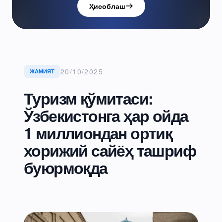
Ҳисоблаш
20/10/2025
ЖАМИЯТ
Туризм қўмитаси:
Ўзбекистонга ҳар ойда
1 миллиондан ортиқ
хорижий сайёҳ ташриф
буюрмоқда