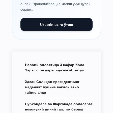
онлайн транслитерация қилиш учун қулай
сервис.
UzLotin.uz га ўтиш
Навоий вилоятида 3 нафар бола
Зарафшон дарёсида чўкиб кетди
Ҳасан Солиҳов президентнинг
маданият бўйича вакили этиб
тайинланди
Сурхондарё ва Фарғонада болаларга
ноқонуний диний таълим бериш