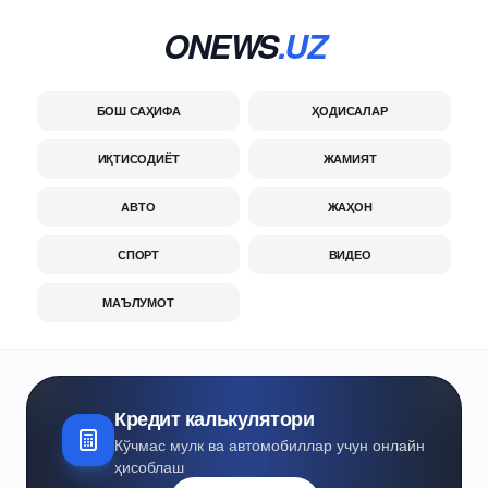
ONEWS
.UZ
БОШ САҲИФА
ҲОДИСАЛАР
ИҚТИСОДИЁТ
ЖАМИЯТ
АВТО
ЖАҲОН
СПОРТ
ВИДЕО
МАЪЛУМОТ
Кредит калькулятори
Кўчмас мулк ва автомобиллар учун онлайн
ҳисоблаш