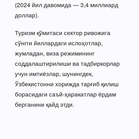
(2024 йил давомида — 3,4 миллиард
доллар).
Туризм қўмитаси сектор ривожига
сўнгги йиллардаги ислоҳотлар,
жумладан, виза режимининг
соддалаштирилиши ва тадбиркорлар
учун имтиёзлар, шунингдек,
Ўзбекистонни хорижда тарғиб қилиш
борасидаги саъй-ҳаракатлар ёрдам
берганини қайд этди.