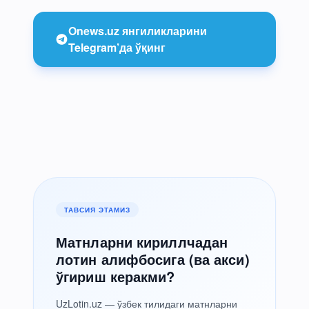
Onews.uz янгиликларини
Telegram’да ўқинг
ТАВСИЯ ЭТАМИЗ
Матнларни кириллчадан
лотин алифбосига (ва акси)
ўгириш керакми?
UzLotin.uz — ўзбек тилидаги матнларни