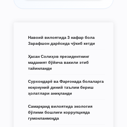
Навоий вилоятида 3 нафар бола
Зарафшон дарёсида чўкиб кетди
Ҳасан Солиҳов президентнинг
маданият бўйича вакили этиб
тайинланди
Сурхондарё ва Фарғонада болаларга
ноқонуний диний таълим бериш
ҳолатлари аниқланди
Самарқанд вилоятида экология
бўлими бошлиғи коррупцияда
гумонланмоқда