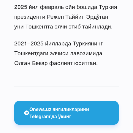
2025 йил февраль ойи бошида Туркия
президенти Режеп Таййип Эрдўған
уни Тошкентга элчи этиб тайинлади.
2021–2025 йилларда Туркиянинг
Тошкентдаги элчиси лавозимида
Олган Бекар фаолият юритган.
Onews.uz янгиликларини
Telegram’да ўқинг