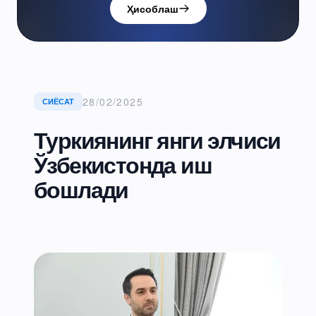
Ҳисоблаш
28/02/2025
СИЁСАТ
Туркиянинг янги элчиси
Ўзбекистонда иш
бошлади