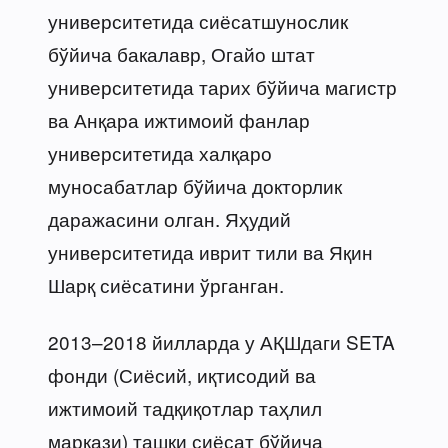
университетида сиёсатшунослик
бўйича бакалавр, Огайо штат
университетида тарих бўйича магистр
ва Анқара ижтимоий фанлар
университетида халқаро
муносабатлар бўйича докторлик
даражасини олган. Яҳудий
университетида иврит тили ва Яқин
Шарқ сиёсатини ўрганган.
2013–2018 йилларда у АҚШдаги SETA
фонди (Сиёсий, иқтисодий ва
ижтимоий тадқиқотлар таҳлил
маркази) ташқи сиёсат бўйича