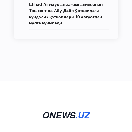
Etihad Airways авиакомпаниясининг
Тошкент ва Абу-Даби ўртасидаги
кундалик қатновлари 10 августдан
йўлга қўйилади
ONEWS
.UZ