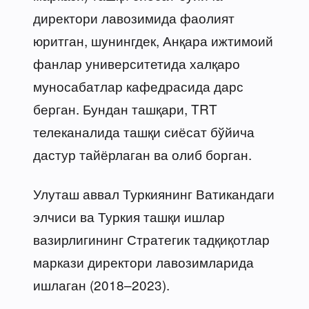
директори лавозимида фаолият
юритган, шунингдек, Анқара ижтимоий
фанлар университетида халқаро
муносабатлар кафедрасида дарс
берган. Бундан ташқари, TRT
телеканалида ташқи сиёсат бўйича
дастур тайёрлаган ва олиб борган.
Улуташ аввал Туркиянинг Ватикандаги
элчиси ва Туркия ташқи ишлар
вазирлигининг Стратегик тадқиқотлар
маркази директори лавозимларида
ишлаган (2018–2023).