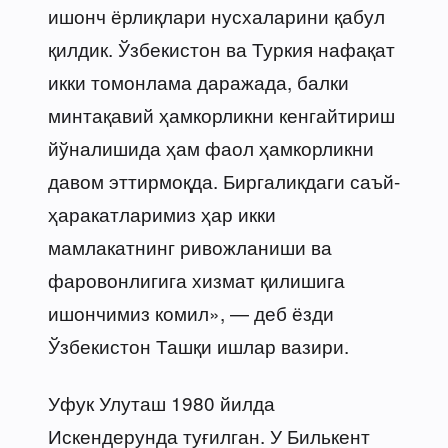
ишонч ёрлиқлари нусхаларини қабул
қилдик. Ўзбекистон ва Туркия нафақат
икки томонлама даражада, балки
минтақавий ҳамкорликни кенгайтириш
йўналишида ҳам фаол ҳамкорликни
давом эттирмоқда. Биргаликдаги саъй-
ҳаракатларимиз ҳар икки
мамлакатнинг ривожланиши ва
фаровонлигига хизмат қилишига
ишончимиз комил», — деб ёзди
Ўзбекистон Ташқи ишлар вазири.
Уфук Улуташ 1980 йилда
Искендерунда туғилган. У Билькент