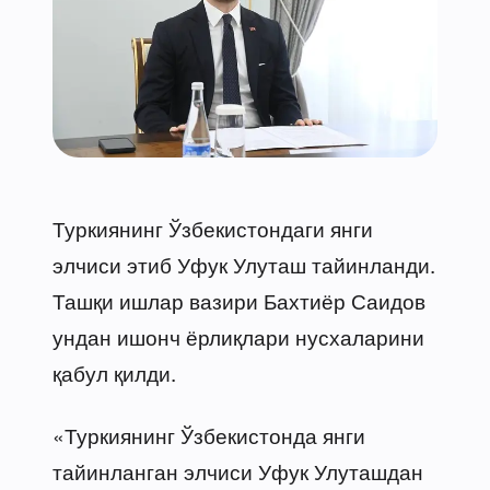
Туркиянинг Ўзбекистондаги янги
элчиси этиб Уфук Улуташ тайинланди.
Ташқи ишлар вазири Бахтиёр Саидов
ундан ишонч ёрлиқлари нусхаларини
қабул қилди.
«Туркиянинг Ўзбекистонда янги
тайинланган элчиси Уфук Улуташдан