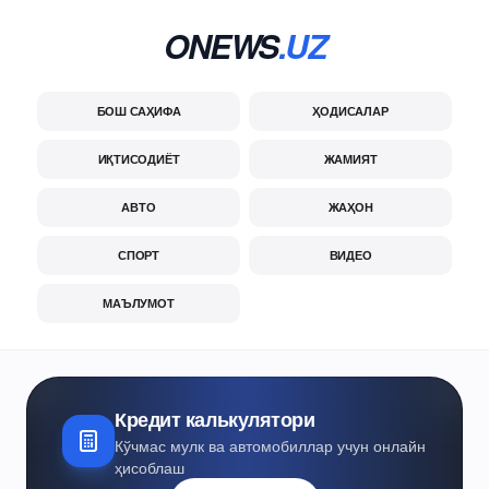
ONEWS
.UZ
БОШ САҲИФА
ҲОДИСАЛАР
ИҚТИСОДИЁТ
ЖАМИЯТ
АВТО
ЖАҲОН
СПОРТ
ВИДЕО
МАЪЛУМОТ
Кредит калькулятори
Кўчмас мулк ва автомобиллар учун онлайн
ҳисоблаш