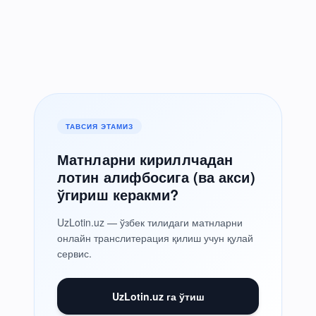
ТАВСИЯ ЭТАМИЗ
Матнларни кириллчадан
лотин алифбосига (ва акси)
ўгириш керакми?
UzLotin.uz — ўзбек тилидаги матнларни
онлайн транслитерация қилиш учун қулай
сервис.
UzLotin.uz га ўтиш