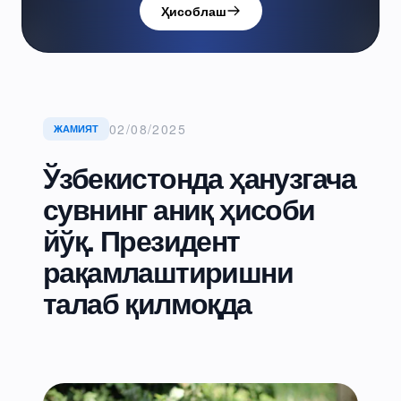
Ҳисоблаш
02/08/2025
ЖАМИЯТ
Ўзбекистонда ҳанузгача
сувнинг аниқ ҳисоби
йўқ. Президент
рақамлаштиришни
талаб қилмоқда