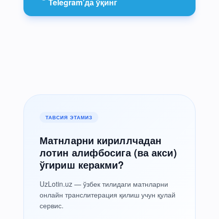
Telegram’да ўқинг
ТАВСИЯ ЭТАМИЗ
Матнларни кириллчадан
лотин алифбосига (ва акси)
ўгириш керакми?
UzLotin.uz — ўзбек тилидаги матнларни
онлайн транслитерация қилиш учун қулай
сервис.