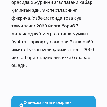
орасида 25-ўринни эгаллагани хабар
қилинган эди. Экспертларнинг
фикрича, Ўзбекистонда тоза сув
тақчиллиги 2030 йилга бориб 7
миллиард куб метрга етиши мумкин —
бу 4 та Чорвоқ сув омбори ёки қарийб
иккита Тузкан кўли ҳажмига тенг. 2050
йилга бориб тақчиллик икки баравар
ошади.
Onews.uz янгиликларини