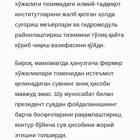
хўжалиги тизимидаги илмий-тадқиқот
институтларини жалб қилган ҳолда
суғориш меъёрлари ва гидромодуль
районлаштириш тизимини тўлиқ қайта
кўриб чиқиш вазифасини қўйди.
Бироқ, мамлакатда ҳанузгача фермер
хўжаликлари томонидан истеъмол
қилинадиган сувнинг аниқ ҳисоби
мавжуд эмас. Шу муносабат билан
президент сувдан фойдаланишнинг
барча босқичларини рақамлаштириш,
контур бўйича сув ҳисобини жорий
этишни топширди.