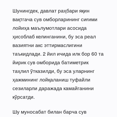
Шунингдек, давлат раҳбари яқин
вақтгача сув омборларининг сиғими
лойиҳа маълумотлари асосида
ҳисоблаб келинганини, бу эса реал
вазиятни акс эттирмаслигини
таъкидлади. 2 йил ичида илк бор 60 та
йирик сув омборида батиметрик
таҳлил ўтказилди, бу эса уларнинг
ҳажмининг лойқаланиш туфайли
сезиларли даражада камайганини
кўрсатди.
Шу муносабат билан барча сув