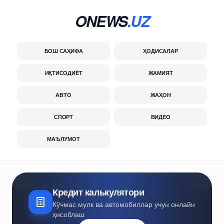
ONEWS
.UZ
БОШ САҲИФА
ҲОДИСАЛАР
ИҚТИСОДИЁТ
ЖАМИЯТ
АВТО
ЖАҲОН
СПОРТ
ВИДЕО
МАЪЛУМОТ
Кредит калькулятори
Кўчмас мулк ва автомобиллар учун онлайн
ҳисоблаш