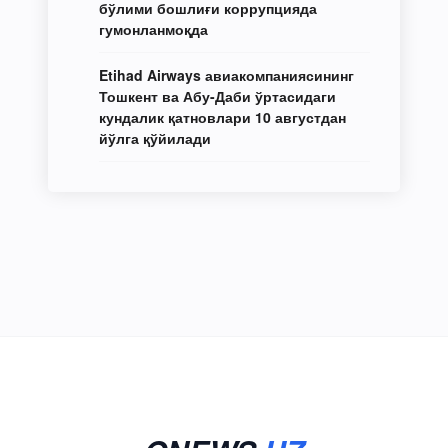
бўлими бошлиғи коррупцияда
гумонланмоқда
Etihad Airways авиакомпаниясининг
Тошкент ва Абу-Даби ўртасидаги
кундалик қатновлари 10 августдан
йўлга қўйилади