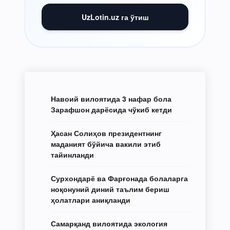
UzLotin.uz га ўтиш
Навоий вилоятида 3 нафар бола
Зарафшон дарёсида чўкиб кетди
Ҳасан Солиҳов президентнинг
маданият бўйича вакили этиб
тайинланди
Сурхондарё ва Фарғонада болаларга
ноқонуний диний таълим бериш
ҳолатлари аниқланди
Самарқанд вилоятида экология