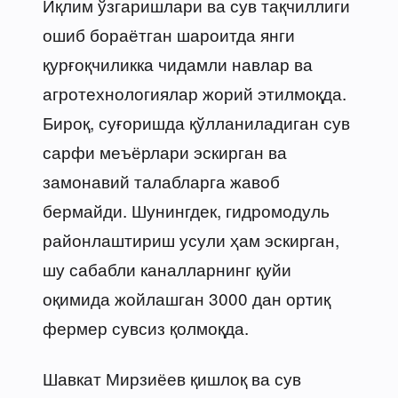
Иқлим ўзгаришлари ва сув тақчиллиги
ошиб бораётган шароитда янги
қурғоқчиликка чидамли навлар ва
агротехнологиялар жорий этилмоқда.
Бироқ, суғоришда қўлланиладиган сув
сарфи меъёрлари эскирган ва
замонавий талабларга жавоб
бермайди. Шунингдек, гидромодуль
районлаштириш усули ҳам эскирган,
шу сабабли каналларнинг қуйи
оқимида жойлашган 3000 дан ортиқ
фермер сувсиз қолмоқда.
Шавкат Мирзиёев қишлоқ ва сув