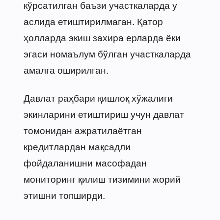
кўрсатилган баъзи участкаларда у
аслида етиштирилмаган. Қатор
ҳолларда экиш захира ерларда ёки
эгаси номаълум бўлган участкаларда
амалга оширилган.
Давлат раҳбари қишлоқ хўжалиги
экинларини етиштириш учун давлат
томонидан ажратилаётган
кредитлардан мақсадли
фойдаланишни масофадан
мониторинг қилиш тизимини жорий
этишни топширди.