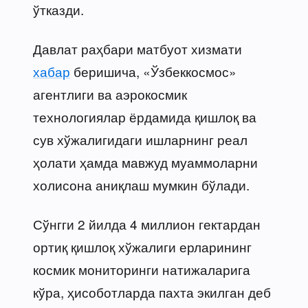
ўтказди.
Давлат раҳбари матбуот хизмати
хабар
беришича, «Ўзбеккосмос»
агентлиги ва аэрокосмик
технологиялар ёрдамида қишлоқ ва
сув хўжалигидаги ишларнинг реал
ҳолати ҳамда мавжуд муаммоларни
холисона аниқлаш мумкин бўлади.
Сўнгги 2 йилда 4 миллион гектардан
ортиқ қишлоқ хўжалиги ерларининг
космик мониторинги натижаларига
кўра, ҳисоботларда пахта экилган деб