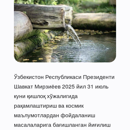
Ўзбекистон Республикаси Президенти
Шавкат Мирзиёев 2025 йил 31 июль
куни қишлоқ хўжалигида
рақамлаштириш ва космик
маълумотлардан фойдаланиш
масалаларига бағишланган йиғилиш