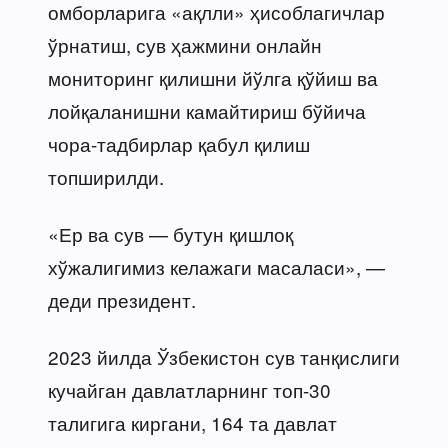
омборларига «ақлли» ҳисоблагичлар
ўрнатиш, сув ҳажмини онлайн
мониторинг қилишни йўлга қўйиш ва
лойқаланишни камайтириш бўйича
чора-тадбирлар қабул қилиш
топширилди.
«Ер ва сув — бутун қишлоқ
хўжалигимиз келажаги масаласи», —
деди президент.
2023 йилда Ўзбекистон сув танқислиги
кучайган давлатларнинг топ-30
талигига киргани, 164 та давлат