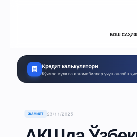
БОШ САҲИ
Кредит калькулятори
Кўчмас мулк ва автомобиллар учун онлайн ҳи
23/11/2025
ЖАМИЯТ
АҚШда Ўзбек