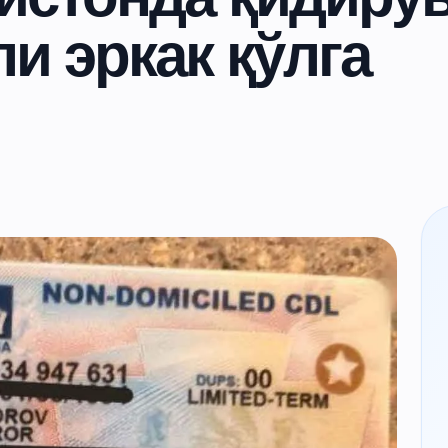
ли эркак қўлга