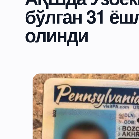
бўлган 31 ёш
олинди