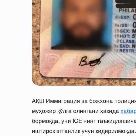
АҚШ Иммиграция ва божхона полицияс
муҳожир қўлга олингани ҳақида
хаба
бормоқда, уни ICE’нинг таъкидлашич
иштирок этганлик учун қидирилмоқда.