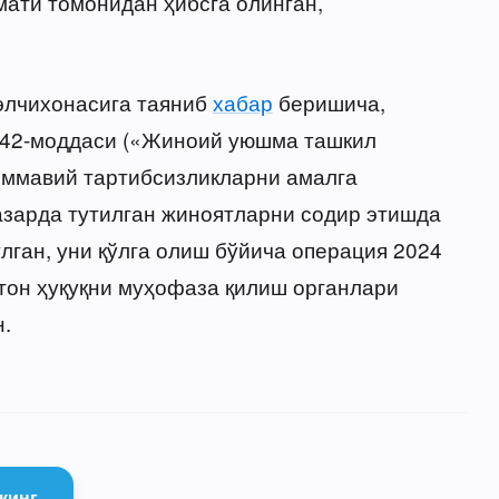
мати томонидан ҳибсга олинган,
элчихонасига таяниб
хабар
беришича,
242-моддаси («Жиноий уюшма ташкил
Оммавий тартибсизликларни амалга
азарда тутилган жиноятларни содир этишда
лган, уни қўлга олиш бўйича операция 2024
тон ҳуқуқни муҳофаза қилиш органлари
.
қинг