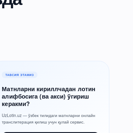
ТАВСИЯ ЭТАМИЗ
Матнларни кириллчадан лотин
алифбосига (ва акси) ўгириш
керакми?
UzLotin.uz — ўзбек тилидаги матнларни онлайн
транслитерация қилиш учун қулай сервис.