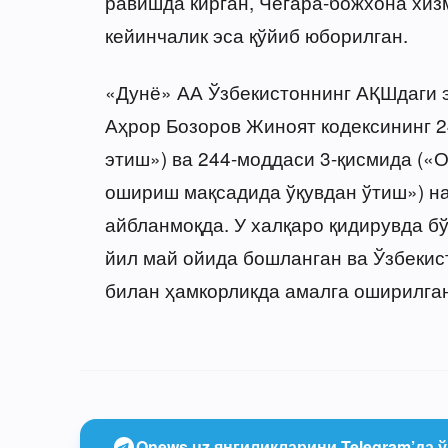
равишда кирган, Чегара-божхона хиз
кейинчалик эса қўйиб юборилган.
«Дунё» АА Ўзбекистоннинг АҚШдаги 
Аҳрор Бозоров Жиноят кодексининг 
этиш») ва 244-моддаси 3-қисмида («
ошириш мақсадида ўқувдан ўтиш») н
айбланмоқда. У халқаро қидирувда бў
йил май ойида бошланган ва Ўзбекис
билан ҳамкорликда амалга оширилган
Onews.uz янгиликларини Telegram’да ў