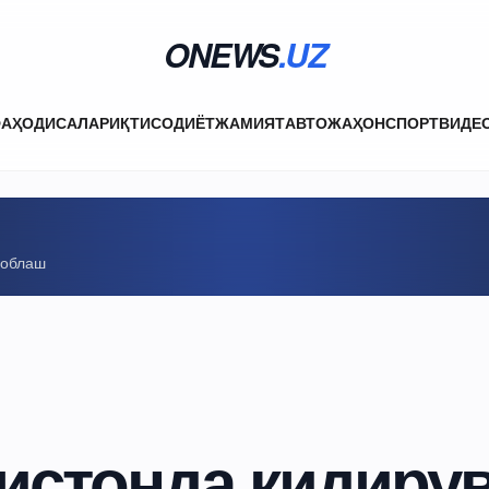
ONEWS
.UZ
ФА
ҲОДИСАЛАР
ИҚТИСОДИЁТ
ЖАМИЯТ
АВТО
ЖАҲОН
СПОРТ
ВИДЕ
соблаш
истонда қидиру