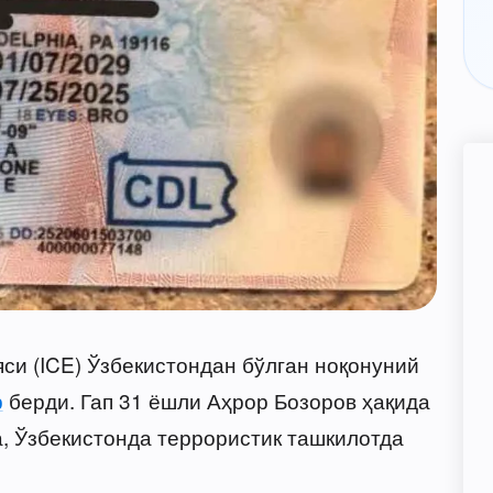
и (ICE) Ўзбекистондан бўлган ноқонуний
р
берди. Гап 31 ёшли Аҳрор Бозоров ҳақида
а, Ўзбекистонда террористик ташкилотда