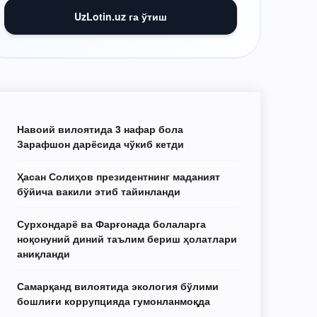
UzLotin.uz га ўтиш
Навоий вилоятида 3 нафар бола
Зарафшон дарёсида чўкиб кетди
Ҳасан Солиҳов президентнинг маданият
бўйича вакили этиб тайинланди
Сурхондарё ва Фарғонада болаларга
ноқонуний диний таълим бериш ҳолатлари
аниқланди
Самарқанд вилоятида экология бўлими
бошлиғи коррупцияда гумонланмоқда