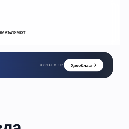
О
МАЪЛУМОТ
Ҳисоблаш
UZCALC.UZ
вда