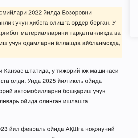
асмийлари 2022 йилда Бозоровни
нлик учун ҳибсга олишга ордер берган. У
арғибот материалларини тарқатганликда ва
иш учун одамларни ёллашда айбланмоқда,
ни Канзас штатида, у тижорий юк машинаси
сга олди. Унда 2025 йил июль ойида
орий автомобилларни бошқариш учун
л январь ойида олинган ишлашга
023 йил февраль ойида АҚШга ноқонуний