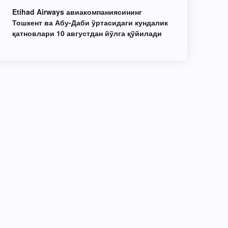
Etihad Airways авиакомпаниясининг
Тошкент ва Абу-Даби ўртасидаги кундалик
қатновлари 10 августдан йўлга қўйилади