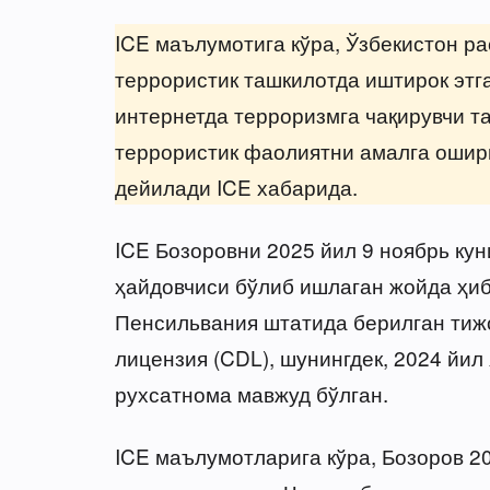
ICE маълумотига кўра, Ўзбекистон р
террористик ташкилотда иштирок этга
интернетда терроризмга чақирувчи т
террористик фаолиятни амалга ошир
дейилади ICE хабарида.
ICE Бозоровни 2025 йил 9 ноябрь ку
ҳайдовчиси бўлиб ишлаган жойда ҳиб
Пенсильвания штатида берилган тиж
лицензия (CDL), шунингдек, 2024 йи
рухсатнома мавжуд бўлган.
ICE маълумотларига кўра, Бозоров 2