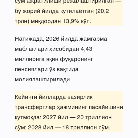
сўм ажратилиши режалаштирилган —
бу жорий йилда кутилаётган (20,2
трлн) миқдордан 13,9% кўп.
Натижада, 2026 йилда жамғарма
маблағлари ҳисобидан 4,43
миллионга яқин фуқаронинг
пенсиялари ўз вақтида
молиялаштирилади.
Кейинги йилларда вазирлик
трансфертлар ҳажмининг пасайишини
кутмоқда: 2027 йил — 20 триллион
сўм; 2028 йил — 18 триллион сўм.