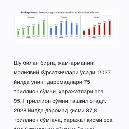
Шу билан бирга, жамғарманинг
молиявий кўрсаткичлари ўсади. 2027
йилда унинг даромадлари 75
триллион сўмни, харажатлари эса
95,1 триллион сўмни ташкил этади.
2028 йилда даромад қисми 87,8
триллион сўмгача, харажат қисми эса
104,8 триллион сўмгача ўсиши