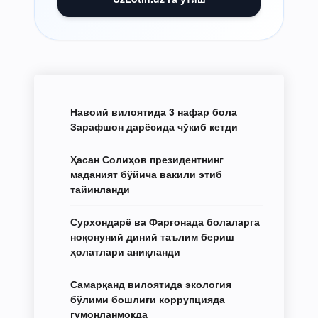
Навоий вилоятида 3 нафар бола
Зарафшон дарёсида чўкиб кетди
Ҳасан Солиҳов президентнинг
маданият бўйича вакили этиб
тайинланди
Сурхондарё ва Фарғонада болаларга
ноқонуний диний таълим бериш
ҳолатлари аниқланди
Самарқанд вилоятида экология
бўлими бошлиғи коррупцияда
гумонланмоқда