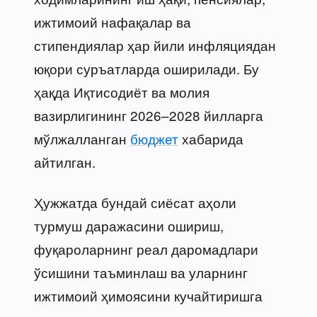
ижтимоий нафақалар ва
стипендиялар ҳар йили инфляциядан
юқори суръатларда оширилади. Бу
ҳақда Иқтисодиёт ва молия
вазирлигининг 2026–2028 йилларга
мўлжалланган
бюджет
хабарида
айтилган.
Ҳужжатда бундай сиёсат аҳоли
турмуш даражасини ошириш,
фуқароларнинг реал даромадлари
ўсишини таъминлаш ва уларнинг
ижтимоий ҳимоясини кучайтиришга