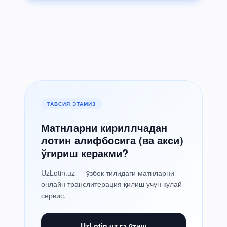
ТАВСИЯ ЭТАМИЗ
Матнларни кириллчадан
лотин алифбосига (ва акси)
ўгириш керакми?
UzLotin.uz — ўзбек тилидаги матнларни
онлайн транслитерация қилиш учун қулай
сервис.
UzLotin.uz га ўтиш