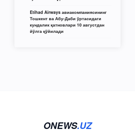
Etihad Airways авиакомпаниясининг
Тошкент ва Абу-Даби ўртасидаги
кундалик қатновлари 10 августдан
йўлга қўйилади
ONEWS
.UZ