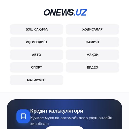
ONEWS
.UZ
БОШ САҲИФА
ҲОДИСАЛАР
ИҚТИСОДИЁТ
ЖАМИЯТ
АВТО
ЖАҲОН
СПОРТ
ВИДЕО
МАЪЛУМОТ
Кредит калькулятори
Кўчмас мулк ва автомобиллар учун онлайн
ҳисоблаш