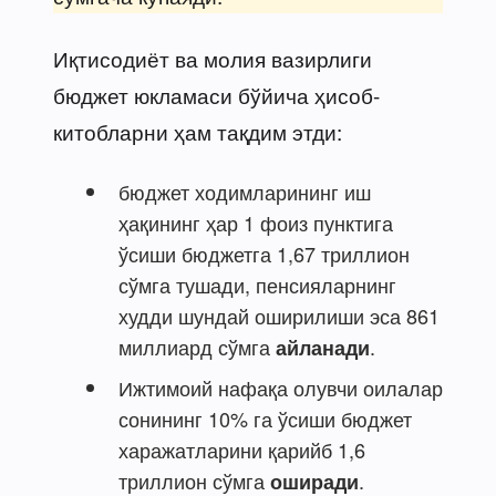
Иқтисодиёт ва молия вазирлиги
бюджет юкламаси бўйича ҳисоб-
китобларни ҳам тақдим этди:
бюджет ходимларининг иш
ҳақининг ҳар 1 фоиз пунктига
ўсиши бюджетга 1,67 триллион
сўмга тушади, пенсияларнинг
худди шундай оширилиши эса 861
миллиард сўмга
.
айланади
Ижтимоий нафақа олувчи оилалар
сонининг 10% га ўсиши бюджет
харажатларини қарийб 1,6
триллион сўмга
.
оширади