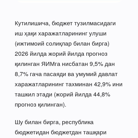
Кутилишича, бюджет тузилмасидаги
иш ҳақи харажатларининг улуши
(ижтимоий солиқлар билан бирга)
2026 йилда жорий йилда прогноз
қилинган ЯИМга нисбатан 9,5% дан
8,7% гача пасаяди ва умумий давлат
харажатларининг тахминан 42,9% ини
ташкил этади (жорий йилда 44,8%
прогноз қилинган).
Шу билан бирга, республика
бюджетидан бюджетдан ташқари