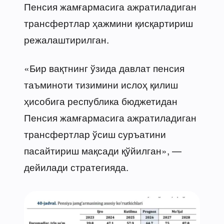
Пенсия жамғармасига ажратиладиган
трансфертлар ҳажмини қисқартириш
режалаштирилган.
«Бир вақтнинг ўзида давлат пенсия
таъминоти тизимини ислоҳ қилиш
ҳисобига республика бюджетидан
Пенсия жамғармасига ажратиладиган
трансфертлар ўсиш суръатини
пасайтириш мақсади қўйилган», —
дейилади стратегияда.