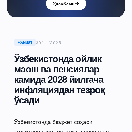
Ҳисоблаш
30/11/2025
ЖАМИЯТ
Ўзбекистонда ойлик
маош ва пенсиялар
камида 2028 йилгача
инфляциядан тезроқ
ўсади
Ўзбекистонда бюджет соҳаси
ходимларининг иш ҳақи, пенсиялар,