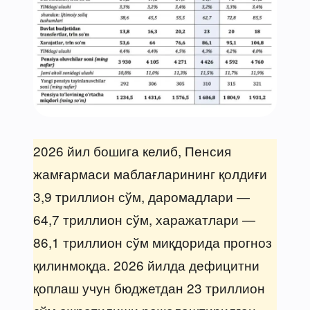
2026 йил бошига келиб, Пенсия
жамғармаси маблағларининг қолдиғи
3,9 триллион сўм, даромадлари —
64,7 триллион сўм, харажатлари —
86,1 триллион сўм миқдорида прогноз
қилинмоқда. 2026 йилда дефицитни
қоплаш учун бюджетдан 23 триллион