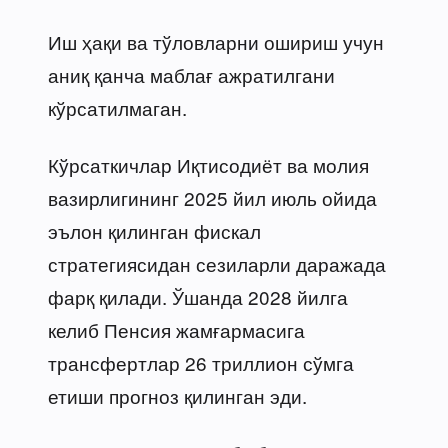
Иш ҳақи ва тўловларни ошириш учун
аниқ қанча маблағ ажратилгани
кўрсатилмаган.
Кўрсаткичлар Иқтисодиёт ва молия
вазирлигининг 2025 йил июль ойида
эълон қилинган фискал
стратегиясидан сезиларли даражада
фарқ қилади. Ўшанда 2028 йилга
келиб Пенсия жамғармасига
трансфертлар 26 триллион сўмга
етиши прогноз қилинган эди.