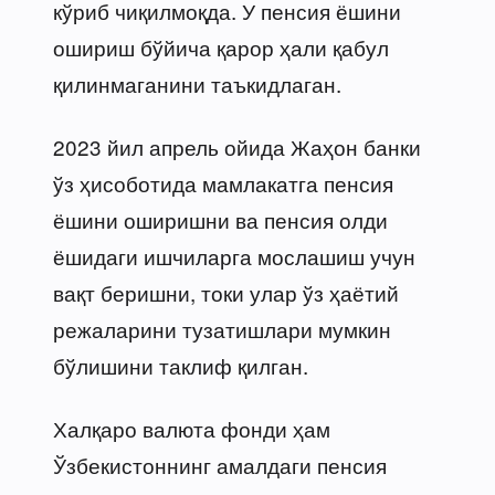
кўриб чиқилмоқда. У пенсия ёшини
ошириш бўйича қарор ҳали қабул
қилинмаганини таъкидлаган.
2023 йил апрель ойида Жаҳон банки
ўз ҳисоботида мамлакатга пенсия
ёшини оширишни ва пенсия олди
ёшидаги ишчиларга мослашиш учун
вақт беришни, токи улар ўз ҳаётий
режаларини тузатишлари мумкин
бўлишини таклиф қилган.
Халқаро валюта фонди ҳам
Ўзбекистоннинг амалдаги пенсия