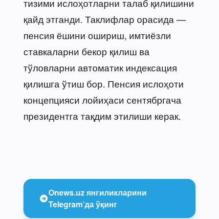
тизими ислоҳотларни талаб қилишини
қайд этганди. Таклифлар орасида —
пенсия ёшини ошириш, имтиёзли
ставкаларни бекор қилиш ва
тўловларни автоматик индексация
қилишга ўтиш бор. Пенсия ислоҳоти
концепцияси лойиҳаси сентябргача
президентга тақдим этилиши керак.
Onews.uz янгиликларини
Telegram’да ўқинг