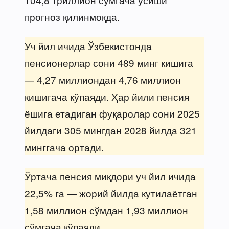
прогноз қилинмоқда.
Уч йил ичида Ўзбекистонда
пенсионерлар сони 489 минг кишига
— 4,27 миллиондан 4,76 миллион
кишигача кўпаяди. Ҳар йили пенсия
ёшига етадиган фуқаролар сони 2025
йилдаги 305 мингдан 2028 йилда 321
минггача ортади.
Ўртача пенсия миқдори уч йил ичида
22,5% га — жорий йилда кутилаётган
1,58 миллион сўмдан 1,93 миллион
сўмгача кўпаяди.