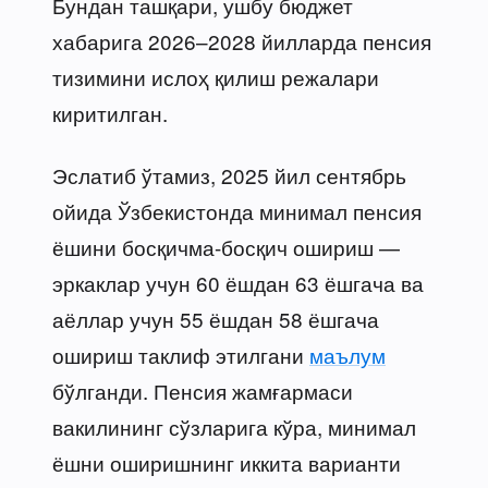
Бундан ташқари, ушбу бюджет
хабарига 2026–2028 йилларда пенсия
тизимини ислоҳ қилиш режалари
киритилган.
Эслатиб ўтамиз, 2025 йил сентябрь
ойида Ўзбекистонда минимал пенсия
ёшини босқичма-босқич ошириш —
эркаклар учун 60 ёшдан 63 ёшгача ва
аёллар учун 55 ёшдан 58 ёшгача
ошириш таклиф этилгани
маълум
бўлганди. Пенсия жамғармаси
вакилининг сўзларига кўра, минимал
ёшни оширишнинг иккита варианти