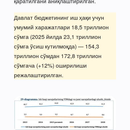
қаратилгани аниқлаштирилган.
Давлат бюджетининг иш ҳақи учун
умумий харажатлари 18,5 триллион
сўмга (2025 йилда 23,1 триллион
сўмга ўсиш кутилмоқда) — 154,3
триллион сўмдан 172,8 триллион
сўмгача (+12%) оширилиши
режалаштирилган.