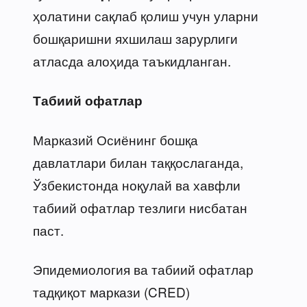
ҳолатини сақлаб қолиш учун уларни
бошқаришни яхшилаш зарурлиги
атласда алоҳида таъкидланган.
Табиий офатлар
Марказий Осиёнинг бошқа
давлатлари билан таққослаганда,
Ўзбекистонда ноқулай ва хавфли
табиий офатлар тезлиги нисбатан
паст.
Эпидемиология ва табиий офатлар
тадқиқот маркази (CRED)