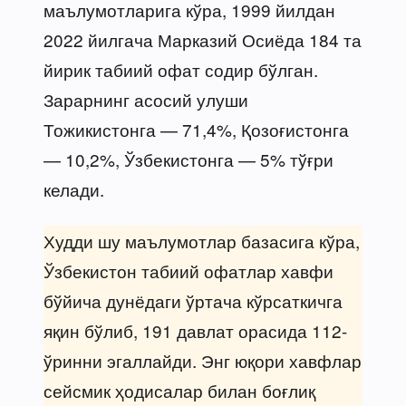
маълумотларига кўра, 1999 йилдан
2022 йилгача Марказий Осиёда 184 та
йирик табиий офат содир бўлган.
Зарарнинг асосий улуши
Тожикистонга — 71,4%, Қозоғистонга
— 10,2%, Ўзбекистонга — 5% тўғри
келади.
Худди шу маълумотлар базасига кўра,
Ўзбекистон табиий офатлар хавфи
бўйича дунёдаги ўртача кўрсаткичга
яқин бўлиб, 191 давлат орасида 112-
ўринни эгаллайди. Энг юқори хавфлар
сейсмик ҳодисалар билан боғлиқ