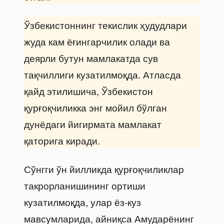
Ўзбекистоннинг текислик ҳудудлари
жуда кам ёғингарчилик олади ва
деярли бутун мамлакатда сув
тақчиллиги кузатилмоқда. Атласда
қайд этилишича, Ўзбекистон
қурғоқчиликка энг мойил бўлган
дунёдаги йигирмата мамлакат
қаторига киради.
Сўнгги ўн йилликда қурғоқчиликлар
такрорланишининг ортиши
кузатилмоқда, улар ёз-куз
мавсумларида, айниқса Амударёнинг