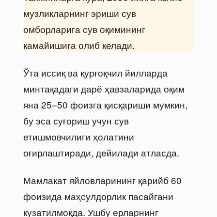
музликларнинг эриши сув
омборларига сув оқимининг
камайишига олиб келади.
Ўта иссиқ ва қурғоқчил йилларда
минтақадаги дарё ҳавзаларида оқим
яна 25–50 фоизга қисқариши мумкин,
бу эса суғориш учун сув
етишмовчилиги ҳолатини
оғирлаштиради, дейилади атласда.
Мамлакат яйловларининг қарийб 60
фоизида маҳсулдорлик пасайгани
кузатилмоқда. Ушбу ерларнинг