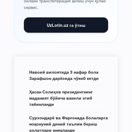
онлайн транслитерация қилиш учун қулай
сервис.
UzLotin.uz га ўтиш
Навоий вилоятида 3 нафар бола
Зарафшон дарёсида чўкиб кетди
Ҳасан Солиҳов президентнинг
маданият бўйича вакили этиб
тайинланди
Сурхондарё ва Фарғонада болаларга
ноқонуний диний таълим бериш
ҳолатлари аниқланди