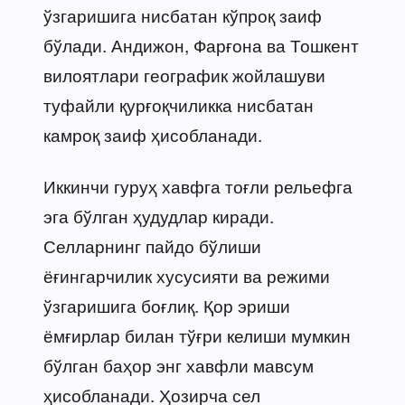
ўзгаришига нисбатан кўпроқ заиф
бўлади. Андижон, Фарғона ва Тошкент
вилоятлари географик жойлашуви
туфайли қурғоқчиликка нисбатан
камроқ заиф ҳисобланади.
Иккинчи гуруҳ хавфга тоғли рельефга
эга бўлган ҳудудлар киради.
Селларнинг пайдо бўлиши
ёғингарчилик хусусияти ва режими
ўзгаришига боғлиқ. Қор эриши
ёмғирлар билан тўғри келиши мумкин
бўлган баҳор энг хавфли мавсум
ҳисобланади. Ҳозирча сел