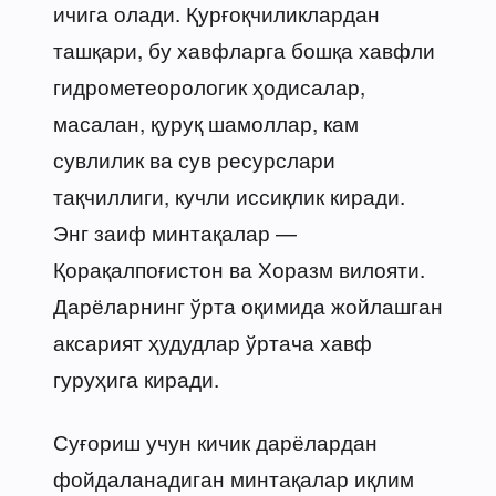
ичига олади. Қурғоқчиликлардан
ташқари, бу хавфларга бошқа хавфли
гидрометеорологик ҳодисалар,
масалан, қуруқ шамоллар, кам
сувлилик ва сув ресурслари
тақчиллиги, кучли иссиқлик киради.
Энг заиф минтақалар —
Қорақалпоғистон ва Хоразм вилояти.
Дарёларнинг ўрта оқимида жойлашган
аксарият ҳудудлар ўртача хавф
гуруҳига киради.
Суғориш учун кичик дарёлардан
фойдаланадиган минтақалар иқлим