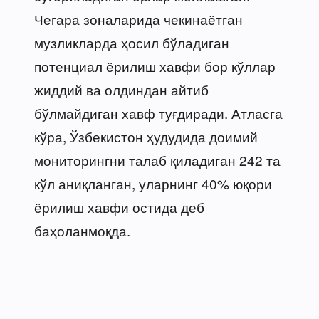
Чегара зоналарида чекинаётган
музликларда ҳосил бўладиган
потенциал ёрилиш хавфи бор кўллар
жиддий ва олдиндан айтиб
бўлмайдиган хавф туғдиради. Атласга
кўра, Ўзбекистон ҳудудида доимий
мониторингни талаб қиладиган 242 та
кўл аниқланган, уларнинг 40% юқори
ёрилиш хавфи остида деб
баҳоланмоқда.