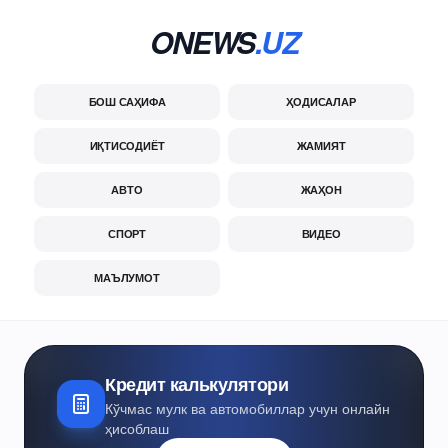
ONEWS
.UZ
БОШ САҲИФА
ҲОДИСАЛАР
ИҚТИСОДИЁТ
ЖАМИЯТ
АВТО
ЖАҲОН
СПОРТ
ВИДЕО
МАЪЛУМОТ
Кредит калькулятори
Кўчмас мулк ва автомобиллар учун онлайн
ҳисоблаш