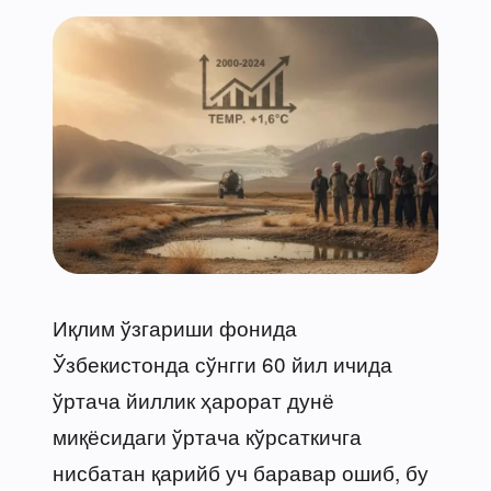
Иқлим ўзгариши фонида
Ўзбекистонда сўнгги 60 йил ичида
ўртача йиллик ҳарорат дунё
миқёсидаги ўртача кўрсаткичга
нисбатан қарийб уч баравар ошиб, бу