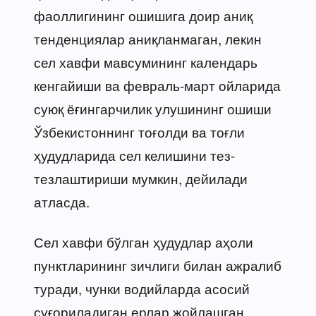
фаоллигининг ошишига доир аниқ
тенденциялар аниқланмаган, лекин
сел хавфи мавсумининг календарь
кенгайиши ва февраль-март ойларида
суюқ ёғингарчилик улушининг ошиши
Ўзбекистоннинг тоғолди ва тоғли
ҳудудларида сел келишини тез-
тезлаштириши мумкин, дейилади
атласда.
Сел хавфи бўлган ҳудудлар аҳоли
пунктларининг зичлиги билан ажралиб
туради, чунки водийларда асосий
суғориладиган ерлар жойлашган.