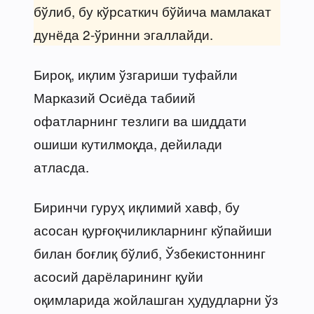
бўлиб, бу кўрсаткич бўйича мамлакат
дунёда 2-ўринни эгаллайди.
Бироқ, иқлим ўзгариши туфайли
Марказий Осиёда табиий
офатларнинг тезлиги ва шиддати
ошиши кутилмоқда, дейилади
атласда.
Биринчи гуруҳ иқлимий хавф, бу
асосан қурғоқчиликларнинг кўпайиши
билан боғлиқ бўлиб, Ўзбекистоннинг
асосий дарёларининг қуйи
оқимларида жойлашган ҳудудларни ўз