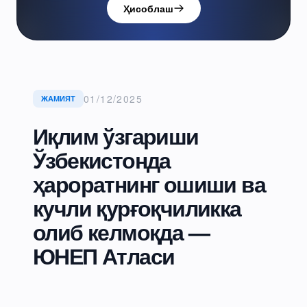
Ҳисоблаш
01/12/2025
ЖАМИЯТ
Иқлим ўзгариши
Ўзбекистонда
ҳароратнинг ошиши ва
кучли қурғоқчиликка
олиб келмоқда —
ЮНЕП Атласи