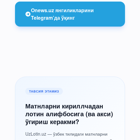
Onews.uz янгиликларини
Telegram’да ўқинг
ТАВСИЯ ЭТАМИЗ
Матнларни кириллчадан
лотин алифбосига (ва акси)
ўгириш керакми?
UzLotin.uz — ўзбек тилидаги матнларни