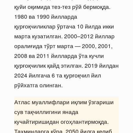
қуйи оқимида тез-тез рўй бермоқда.
1980 ва 1990 йилларда
қурғоқчиликлар ўртача 10 йилда икки
марта кузатилган. 2000–2012 йиллар
оралиғида тўрт марта — 2000, 2001,
2008 ва 2011 йилларда ўта кучли
қурғоқчилик қайд этилган. 2019 йилдан
2024 йилгача 6 та қурғоқчил йил
рўйхатга олинган.
Атлас муаллифлари иқлим ўзгариши
сув тақчиллигини янада
кучайтиришидан огоҳлантирмоқда.
Тахминларга кўра, 2050 йилга келиб