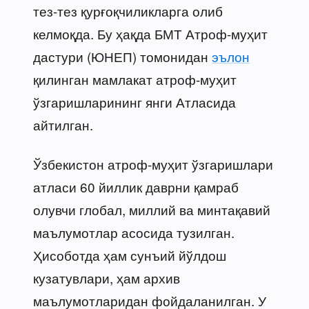
тез-тез қурғоқчиликларга олиб
келмоқда. Бу ҳақда БМТ Атроф-муҳит
дастури (ЮНЕП) томонидан
эълон
қилинган мамлакат атроф-муҳит
ўзгаришларининг янги Атласида
айтилган.
Ўзбекистон атроф-муҳит ўзгаришлари
атласи 60 йиллик даврни қамраб
олувчи глобал, миллий ва минтақавий
маълумотлар асосида тузилган.
Ҳисоботда ҳам сунъий йўлдош
кузатувлари, ҳам архив
маълумотларидан фойдаланилган. У