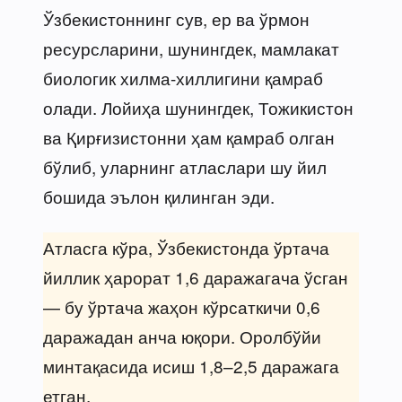
Ўзбекистоннинг сув, ер ва ўрмон
ресурсларини, шунингдек, мамлакат
биологик хилма-хиллигини қамраб
олади. Лойиҳа шунингдек, Тожикистон
ва Қирғизистонни ҳам қамраб олган
бўлиб, уларнинг атласлари шу йил
бошида эълон қилинган эди.
Атласга кўра, Ўзбекистонда ўртача
йиллик ҳарорат 1,6 даражагача ўсган
— бу ўртача жаҳон кўрсаткичи 0,6
даражадан анча юқори. Оролбўйи
минтақасида исиш 1,8–2,5 даражага
етган.