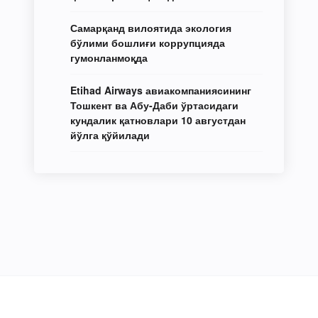
Самарқанд вилоятида экология
бўлими бошлиғи коррупцияда
гумонланмоқда
Etihad Airways авиакомпаниясининг
Тошкент ва Абу-Даби ўртасидаги
кундалик қатновлари 10 августдан
йўлга қўйилади