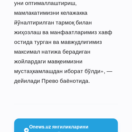
уни оптималлаштириш,
мамлакатимизни келажакка
йўналтирилган тармоқ билан
жиҳозлаш ва манфаатларимиз хавф
остида турган ва мавжудлигимиз
максимал натижа берадиган
жойлардаги мавқеимизни
мустаҳкамлашдан иборат бўлди», —
дейилади Прево баёнотида.
Onews.uz янгиликларини