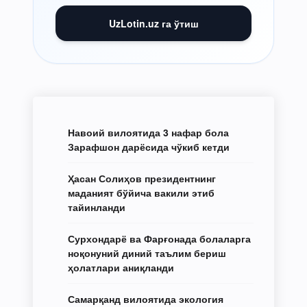
UzLotin.uz га ўтиш
Навоий вилоятида 3 нафар бола
Зарафшон дарёсида чўкиб кетди
Ҳасан Солиҳов президентнинг
маданият бўйича вакили этиб
тайинланди
Сурхондарё ва Фарғонада болаларга
ноқонуний диний таълим бериш
ҳолатлари аниқланди
Самарқанд вилоятида экология