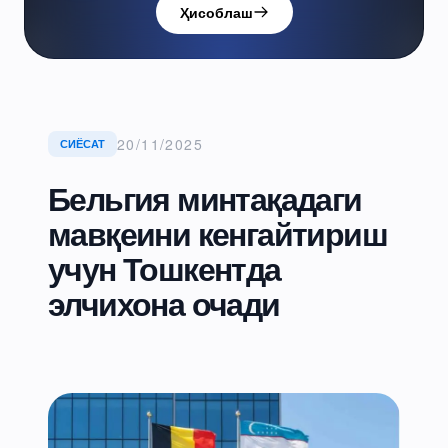
Ҳисоблаш
20/11/2025
СИЁСАТ
Бельгия минтақадаги
мавқеини кенгайтириш
учун Тошкентда
элчихона очади