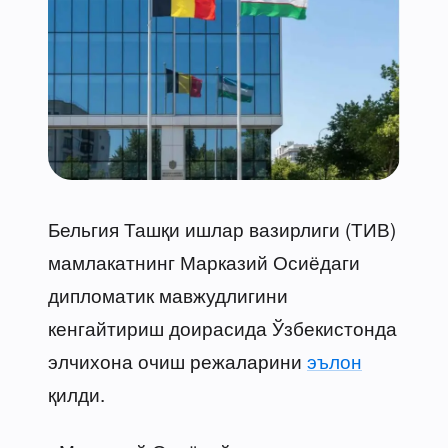
Бельгия Ташқи ишлар вазирлиги (ТИВ)
мамлакатнинг Марказий Осиёдаги
дипломатик мавжудлигини
кенгайтириш доирасида Ўзбекистонда
элчихона очиш режаларини
эълон
қилди.