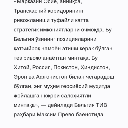
«Марказий Осиё, айниқса,
Транскаспий коридорининг
ривожланиши туфайли катта
стратегик имкониятларни очмоқда. Бу
Бельгия ўзининг позицияларини
қатъийроқ намоён этиши керак бўлган
тез ривожланаётган минтақа. Бу
Хитой, Россия, Покистон, Ҳиндистон,
Эрон ва Афғонистон билан чегарадош
бўлган, энг муҳим геосиёсий муҳитда
жойлашган юқори салоҳиятли
минтақа», — дейилади Бельгия ТИВ
раҳбари Максим Прево баёнотида.