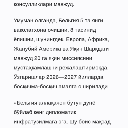
консулликлари мавжуд.
Умуман олганда, Бельгия 5 та янги
ваколатхона очишни, 8 тасинид
ёпишни, шунингдек, Европа, Африка,
Жанубий Америка ва Яқин Шарқдаги
мавжуд 20 га яқин миссиясини
мустаҳкамлашни режалаштирмоқда.
Ўзгаришлар 2026—2027 йилларда
босқичма-босқич амалга оширилади.
«Бельгия аллақачон бутун дунё
бўйлаб кенг дипломатик
инфратузилмага эга. Шу боис мақсад