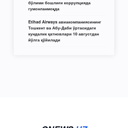
бўлими бошлиғи коррупцияда
гумонланмоқда
Etihad Airways авиакомпаниясининг
Тошкент ва Абу-Даби ўртасидаги
кундалик қатновлари 10 августдан
йўлга қўйилади