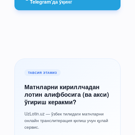
Telegram’да ўқинг
ТАВСИЯ ЭТАМИЗ
Матнларни кириллчадан
лотин алифбосига (ва акси)
ўгириш керакми?
UzLotin.uz — ўзбек тилидаги матнларни
онлайн транслитерация қилиш учун қулай
сервис.