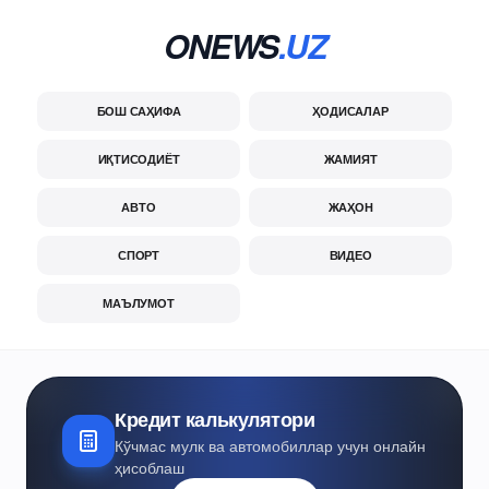
ONEWS
.UZ
БОШ САҲИФА
ҲОДИСАЛАР
ИҚТИСОДИЁТ
ЖАМИЯТ
АВТО
ЖАҲОН
СПОРТ
ВИДЕО
МАЪЛУМОТ
Кредит калькулятори
Кўчмас мулк ва автомобиллар учун онлайн
ҳисоблаш