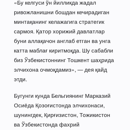
«Бу келгуси ўн йилликда жадал
ривожланишни бошдан кечирадиган
минтақанинг келажагига стратегик
сармоя. Қатор хорижий давлатлар
буни аллақачон англаб етган ва унга
катта маблағ киритмоқда. Шу сабабли
биз Ўзбекистоннинг Тошкент шаҳрида
элчихона очмоқдамиз», — дея қайд
этди.
Бугунги кунда Бельгиянинг Марказий
Осиёда Қозоғистонда элчихонаси,
шунингдек, Қирғизистон, Тожикистон
ва Ўзбекистонда фахрий