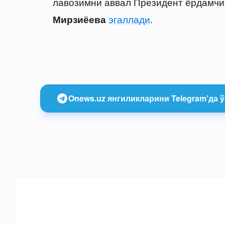
лавозимни аввал Президент ёрдамчи
эгаллади
.
Мирзиёева
Onews.uz янгиликларини Telegram’да ў