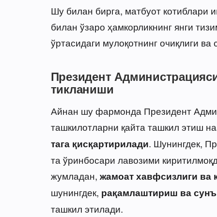
Шу билан бирга, матбуот котиблари 
билан ўзаро ҳамкорликнинг янги тизи
ўртасидаги мулоқотнинг очиқлиги ва
Президент Администрацияси
тикланиши
Айнан шу фармонда Президент Админ
ташкилотларни қайта ташкил этиш на
. Шунингдек, П
тага қисқартирилади
та ўринбосари лавозими киритилмоқд
жумладан,
жамоат хавфсизлиги ва 
шунингдек,
рақамлаштириш ва сунъ
ташкил этилади.