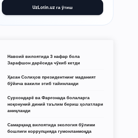
UzLotin.uz га ўтиш
Навоий вилоятида 3 нафар бола
Зарафшон дарёсида чўкиб кетди
Ҳасан Солиҳов президентнинг маданият
бўйича вакили этиб тайинланди
Сурхондарё ва Фарғонада болаларга
ноқонуний диний таълим бериш ҳолатлари
аниқланди
Самарқанд вилоятида экология бўлими
бошлиғи коррупцияда гумонланмоқда