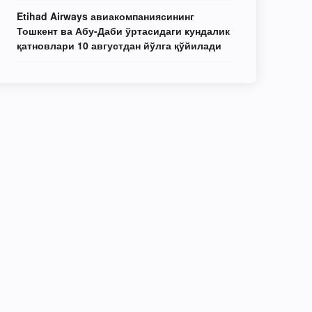
Etihad Airways авиакомпаниясининг
Тошкент ва Абу-Даби ўртасидаги кундалик
қатновлари 10 августдан йўлга қўйилади