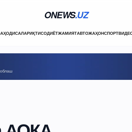
ONEWS
.UZ
ФА
ҲОДИСАЛАР
ИҚТИСОДИЁТ
ЖАМИЯТ
АВТО
ЖАҲОН
СПОРТ
ВИДЕ
соблаш
а АОКА