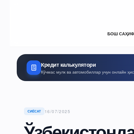
БОШ САҲИ
Кредит калькулятори
Кўчмас мулк ва автомобиллар учун онлайн ҳи
16/07/2025
СИЁСАТ
Ўзбекистонд