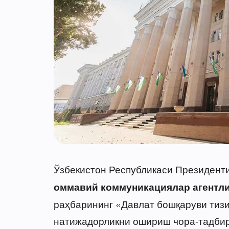
Ўзбекистон Республикаси Президент
оммавий коммуникациялар агентли
раҳбарининг «Давлат бошқаруви тизи
натижадорликни ошириш чора-тадбир