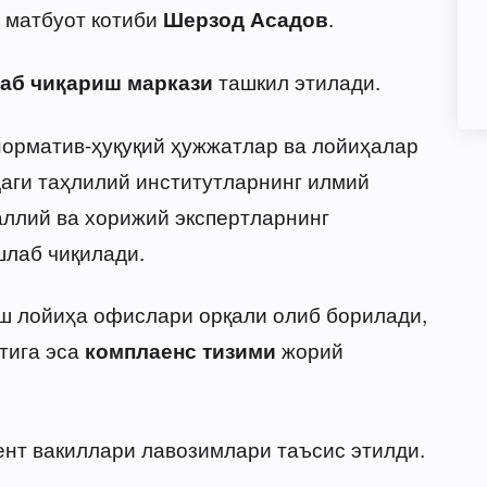
 матбуот котиби
.
Шерзод Асадов
ташкил этилади.
аб чиқариш маркази
норматив-ҳуқуқий ҳужжатлар ва лойиҳалар
аги таҳлилий институтларнинг илмий
аллий ва хорижий экспертларнинг
шлаб чиқилади.
 лойиҳа офислари орқали олиб борилади,
тига эса
жорий
комплаенс тизими
нт вакиллари лавозимлари таъсис этилди.