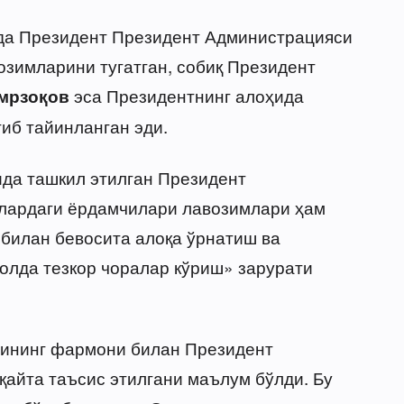
ида Президент Президент Администрацияси
озимларини тугатган, собиқ Президент
эса Президентнинг алоҳида
мрзоқов
иб тайинланган эди.
ида ташкил этилган Президент
лардаги ёрдамчилари лавозимлари ҳам
р билан бевосита алоқа ўрнатиш ва
ҳолда тезкор чоралар кўриш» зарурати
рининг фармони билан Президент
айта таъсис этилгани маълум бўлди. Бу