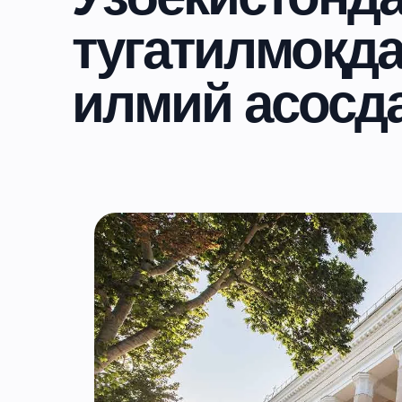
тугатилмоқда
илмий асосд