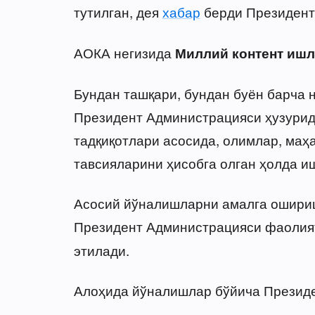
тутилган, дея
хабар
берди Президент
АОКА негизида
Миллий контент ишл
Бундан ташқари, бундан буён барча 
Президент Администрацияси ҳузурид
тадқиқотлари асосида, олимлар, маҳ
тавсияларини ҳисобга олган ҳолда и
Асосий йўналишларни амалга ошириш
Президент Администрацияси фаолия
этилади.
Алоҳида йўналишлар бўйича Президе