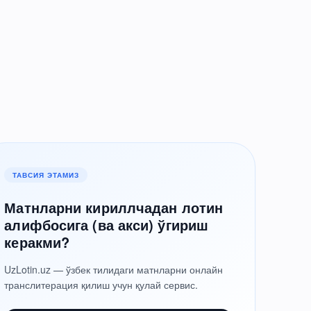
ТАВСИЯ ЭТАМИЗ
Матнларни кириллчадан лотин
алифбосига (ва акси) ўгириш
керакми?
UzLotin.uz — ўзбек тилидаги матнларни онлайн
транслитерация қилиш учун қулай сервис.