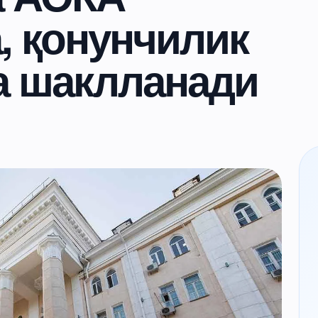
, қонунчилик
а шаклланади