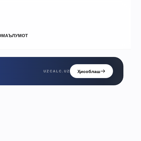
О
МАЪЛУМОТ
Ҳисоблаш
UZCALC.UZ