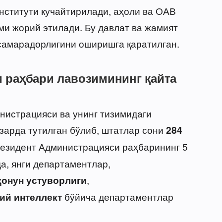
институти кучайтирилади, аҳоли ва ОАВ
ми жорий этилади. Бу давлат ва жамият
 самарадорлигини оширишга қаратилган.
 раҳбари лавозимининг қайта
истрацияси ва унинг тизимидаги
зарда тутилган бўлиб, штатлар сони
284
резидент Администрацияси раҳбарининг 5
а, янги департаментлар,
,
қонун устуворлиги
бўйича департаментлар
ий интеллект