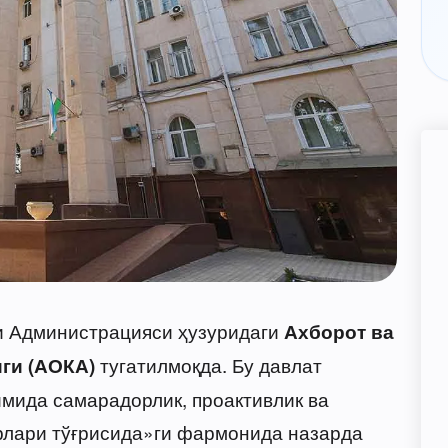
и Администрацияси ҳузуридаги
Ахборот ва
тугатилмоқда. Бу давлат
ги (АОКА)
мида самарадорлик, проактивлик ва
лари тўғрисида»ги фармонида назарда