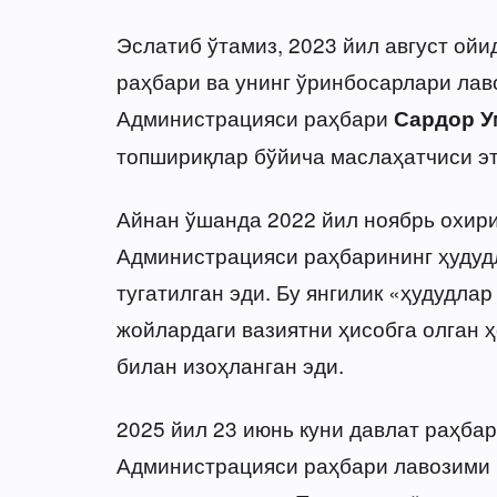
Эслатиб ўтамиз, 2023 йил август ой
раҳбари ва унинг ўринбосарлари лав
Администрацияси раҳбари
Сардор У
топшириқлар бўйича маслаҳатчиси эт
Айнан ўшанда 2022 йил ноябрь охир
Администрацияси раҳбарининг ҳудуд
тугатилган эди. Бу янгилик «ҳудудла
жойлардаги вазиятни ҳисобга олган 
билан изоҳланган эди.
2025 йил 23 июнь куни давлат раҳба
Администрацияси раҳбари лавозими қ