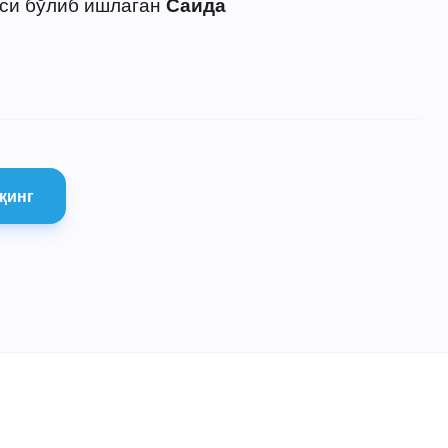
си бўлиб ишлаган
Саида
қинг