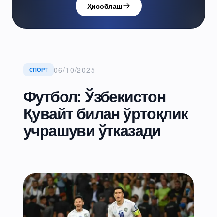
Ҳисоблаш
06/10/2025
СПОРТ
Футбол: Ўзбекистон
Қувайт билан ўртоқлик
учрашуви ўтказади