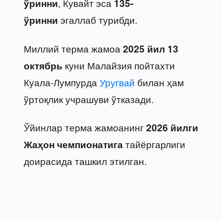
, Кувайт эса
ўринни
135-
эгаллаб турибди.
ўринни
Миллий терма жамоа
2025 йил
13
куни Малайзия пойтахти
октябрь
Куала-Лумпурда
Уругвай
билан ҳам
ўртоқлик учрашуви ўтказади.
Ўйинлар терма жамоанинг
2026 йилги
тайёргарлиги
Жаҳон чемпионатига
доирасида ташкил этилган.