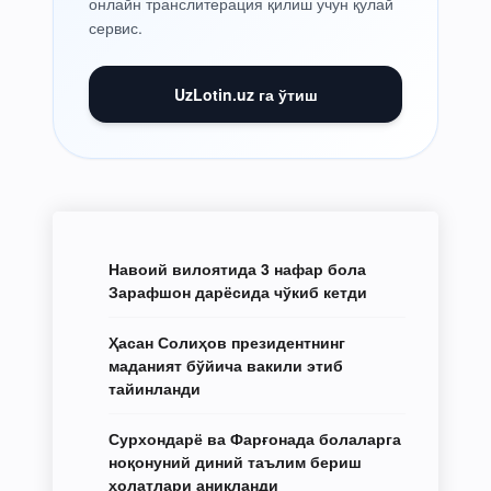
онлайн транслитерация қилиш учун қулай
сервис.
UzLotin.uz га ўтиш
Навоий вилоятида 3 нафар бола
Зарафшон дарёсида чўкиб кетди
Ҳасан Солиҳов президентнинг
маданият бўйича вакили этиб
тайинланди
Сурхондарё ва Фарғонада болаларга
ноқонуний диний таълим бериш
ҳолатлари аниқланди