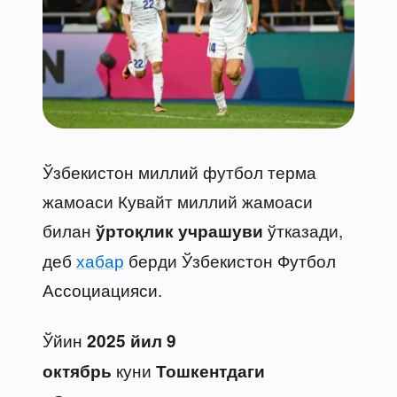
Ўзбекистон миллий футбол терма
жамоаси Кувайт миллий жамоаси
билан
ўтказади,
ўртоқлик учрашуви
деб
хабар
берди Ўзбекистон Футбол
Ассоциацияси.
Ўйин
2025 йил 9
куни
октябрь
Тошкентдаги