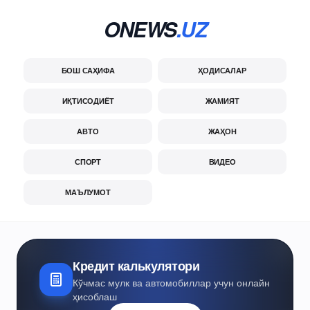
ONEWS
.UZ
БОШ САҲИФА
ҲОДИСАЛАР
ИҚТИСОДИЁТ
ЖАМИЯТ
АВТО
ЖАҲОН
СПОРТ
ВИДЕО
МАЪЛУМОТ
Кредит калькулятори
Кўчмас мулк ва автомобиллар учун онлайн
ҳисоблаш