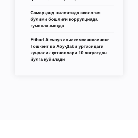
Самарқанд вилоятида экология
бўлими бошлиғи коррупцияда
гумонланмоқда
Etihad Airways авиакомпаниясининг
Тошкент ва Абу-Даби ўртасидаги
кундалик қатновлари 10 августдан
йўлга қўйилади