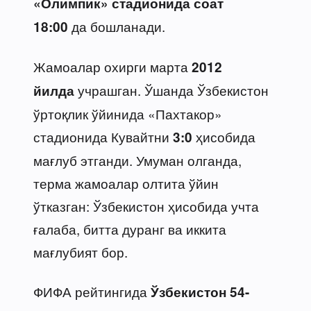
«Олимпик» стадионида соат
да бошланади.
18:00
Жамоалар охирги марта
2012
учрашган. Ўшанда Ўзбекистон
йилда
ўртоқлик ўйинида «Пахтакор»
стадионида Кувайтни
ҳисобида
3:0
мағлуб этганди. Умуман олганда,
терма жамоалар олтита ўйин
ўтказган: Ўзбекистон ҳисобида учта
ғалаба, битта дуранг ва иккита
мағлубият бор.
ФИФА рейтингида
Ўзбекистон 54-