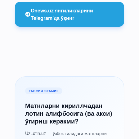
Onews.uz янгиликларини
Telegram’да ўқинг
ТАВСИЯ ЭТАМИЗ
Матнларни кириллчадан
лотин алифбосига (ва акси)
ўгириш керакми?
UzLotin.uz — ўзбек тилидаги матнларни