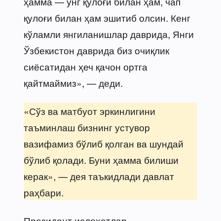
ҳамма — ўнг қулоғи билан ҳам, чап
қулоғи билан ҳам эшитиб олсин. Кенг
кўламли янгиланишлар даврида, Янги
Ўзбекистон даврида биз очиқлик
сиёсатидан ҳеч қачон ортга
қайтмаймиз», — деди.
«Сўз ва матбуот эркинлигини
таъминлаш бизнинг устувор
вазифамиз бўлиб қолган ва шундай
бўлиб қолади. Буни ҳамма билиши
керак», — дея таъкидлади давлат
раҳбари.
Президент ислоҳотлар