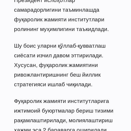
самарадорлигини таъминлашда
фуқаролик жамияти институтлари
ролининг муҳимлигини таъкидлади.
Шу боис уларни қўллаб-қувватлаш
сиёсати изчил давом эттирилади.
Хусусан, фуқаролик жамиятини
ривожлантиришнинг беш йиллик
стратегияси ишлаб чиқилади.
Фуқаролик жамияти институтларига
ижтимоий буюртмалар бериш тизими
рақамлаштирилади, молиялаштириш
ҳажми эса 2 бараварга оширилади,