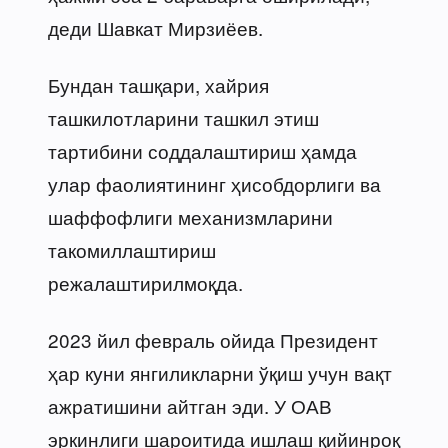
деди Шавкат Мирзиёев.
Бундан ташқари, хайрия
ташкилотларини ташкил этиш
тартибини соддалаштириш ҳамда
улар фаолиятининг ҳисобдорлиги ва
шаффофлиги механизмларини
такомиллаштириш
режалаштирилмоқда.
2023 йил февраль ойида Президент
ҳар куни янгиликларни ўқиш учун вақт
ажратишини айтган эди. У ОАВ
эркинлиги шароитида ишлаш қийинроқ