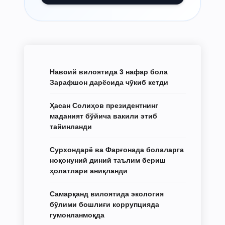
Навоий вилоятида 3 нафар бола
Зарафшон дарёсида чўкиб кетди
Ҳасан Солиҳов президентнинг
маданият бўйича вакили этиб
тайинланди
Сурхондарё ва Фарғонада болаларга
ноқонуний диний таълим бериш
ҳолатлари аниқланди
Самарқанд вилоятида экология
бўлими бошлиғи коррупцияда
гумонланмоқда