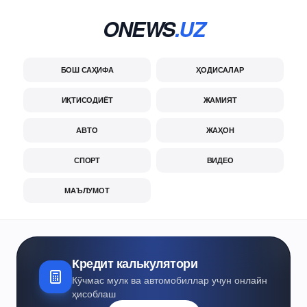
ONEWS
.UZ
БОШ САҲИФА
ҲОДИСАЛАР
ИҚТИСОДИЁТ
ЖАМИЯТ
АВТО
ЖАҲОН
СПОРТ
ВИДЕО
МАЪЛУМОТ
Кредит калькулятори
Кўчмас мулк ва автомобиллар учун онлайн
ҳисоблаш