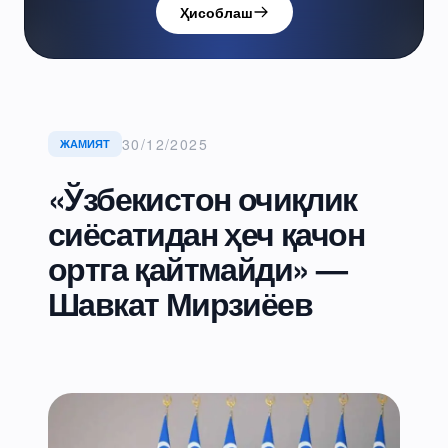
Ҳисоблаш
30/12/2025
ЖАМИЯТ
«Ўзбекистон очиқлик
сиёсатидан ҳеч қачон
ортга қайтмайди» —
Шавкат Мирзиёев