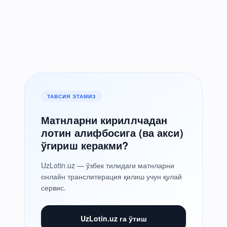
ТАВСИЯ ЭТАМИЗ
Матнларни кириллчадан
лотин алифбосига (ва акси)
ўгириш керакми?
UzLotin.uz — ўзбек тилидаги матнларни
онлайн транслитерация қилиш учун қулай
сервис.
UzLotin.uz га ўтиш