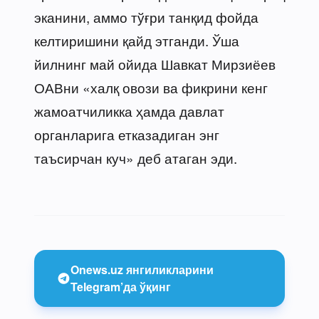
эканини, аммо тўғри танқид фойда
келтиришини қайд этганди. Ўша
йилнинг май ойида Шавкат Мирзиёев
ОАВни «халқ овози ва фикрини кенг
жамоатчиликка ҳамда давлат
органларига етказадиган энг
таъсирчан куч» деб атаган эди.
Onews.uz янгиликларини
Telegram’да ўқинг