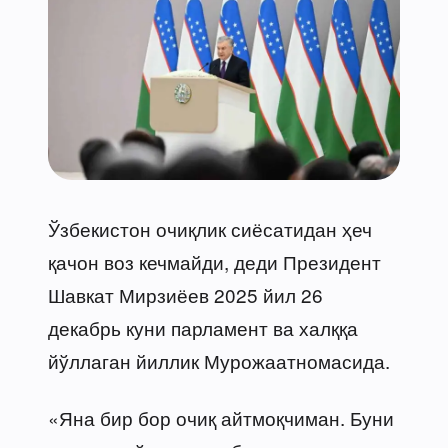
Ўзбекистон очиқлик сиёсатидан ҳеч
қачон воз кечмайди, деди Президент
Шавкат Мирзиёев 2025 йил 26
декабрь куни парламент ва халққа
йўллаган йиллик Мурожаатномасида.
«Яна бир бор очиқ айтмоқчиман. Буни