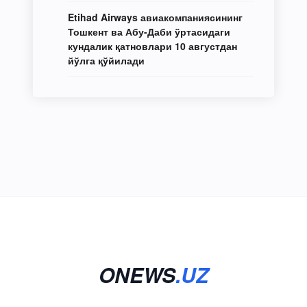
Etihad Airways авиакомпаниясининг
Тошкент ва Абу-Даби ўртасидаги
кундалик қатновлари 10 августдан
йўлга қўйилади
ONEWS
.UZ