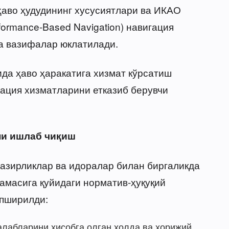
ҳаво ҳудудининг хусусиятлари ва ИКАО
ormance-Based Navigation) навигация
а вазифалар юклатилади.
да ҳаво ҳаракатига хизмат кўрсатиш
гация хизматларини етказиб берувчи
ни ишлаб чиқиш
азирликлар ва идоралар билан биргаликда
амасига қуйидаги норматив-ҳуқуқий
опширилди:
алабларини ҳисобга олган ҳолда ва хорижий