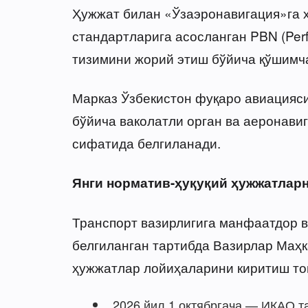
Ҳужжат билан «Ўзаэронавигация»га 
стандартларига асосланган PBN (Perf
тизимини жорий этиш бўйича қўшимч
Марказ Ўзбекистон фуқаро авиацияси
бўйича ваколатли орган ва аеронави
сифатида белгиланади.
Янги норматив-ҳуқуқий ҳужжатлар
Транспорт вазирлигига манфаатдор в
белгиланган тартибда Вазирлар Маҳк
ҳужжатлар лойиҳаларини киритиш т
2026 йил 1 октябргача — ИКАО т