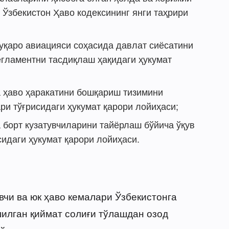
 Ўзбекистон Ҳаво кодексининг янги таҳрири
уқаро авиацияси соҳасида давлат сиёсатини
гламентни тасдиқлаш ҳақидаги ҳукумат
 ҳаво ҳаракатини бошқариш тизимини
и тўғрисидаги ҳукумат қарори лойиҳаси;
 борт кузатувчиларини тайёрлаш бўйича ўқув
идаги ҳукумат қарори лойиҳаси.
чи ва юк ҳаво кемалари Ўзбекистонга
илган қиймат солиғи тўлашдан озод