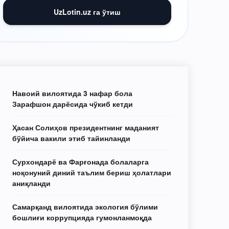
UzLotin.uz га ўтиш
Навоий вилоятида 3 нафар бола
Зарафшон дарёсида чўкиб кетди
Ҳасан Солиҳов президентнинг маданият
бўйича вакили этиб тайинланди
Сурхондарё ва Фарғонада болаларга
ноқонуний диний таълим бериш ҳолатлари
аниқланди
Самарқанд вилоятида экология бўлими
бошлиғи коррупцияда гумонланмоқда