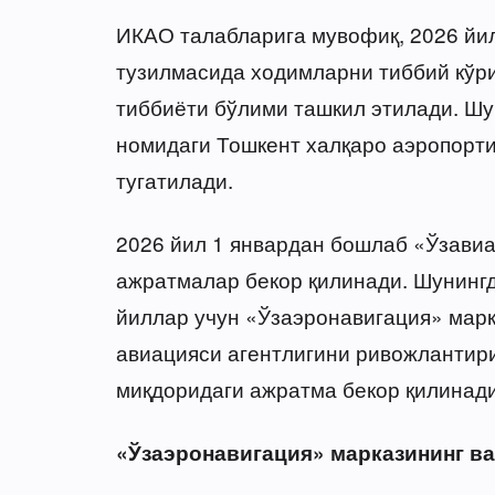
ИКАО талабларига мувофиқ, 2026 йи
тузилмасида ходимларни тиббий кўр
тиббиёти бўлими ташкил этилади. Ш
номидаги Тошкент халқаро аэропорти
тугатилади.
2026 йил 1 январдан бошлаб «Ўзави
ажратмалар бекор қилинади. Шунингде
йиллар учун «Ўзаэронавигация» мар
авиацияси агентлигини ривожлантир
миқдоридаги ажратма бекор қилинади
«Ўзаэронавигация» марказининг в