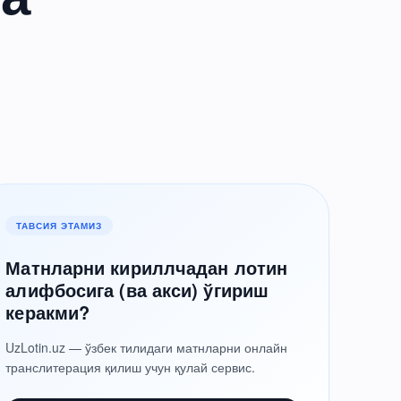
ТАВСИЯ ЭТАМИЗ
Матнларни кириллчадан лотин
алифбосига (ва акси) ўгириш
керакми?
UzLotin.uz — ўзбек тилидаги матнларни онлайн
транслитерация қилиш учун қулай сервис.