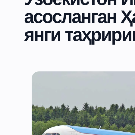
асосланган Ҳ
янги таҳрири