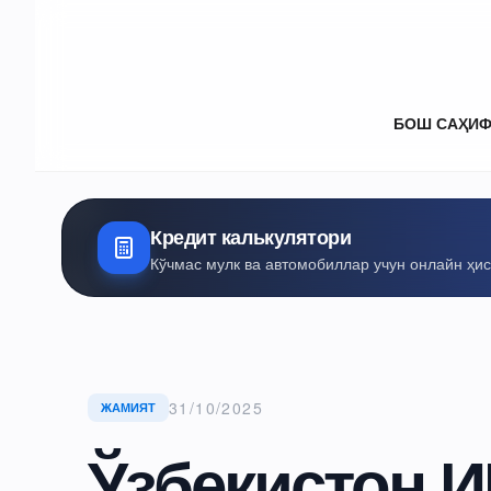
БОШ САҲИ
Кредит калькулятори
Кўчмас мулк ва автомобиллар учун онлайн ҳи
31/10/2025
ЖАМИЯТ
Ўзбекистон 