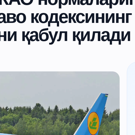
аво кодексининг
ни қабул қилади