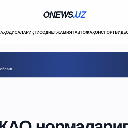
ONEWS
.UZ
ФА
ҲОДИСАЛАР
ИҚТИСОДИЁТ
ЖАМИЯТ
АВТО
ЖАҲОН
СПОРТ
ВИДЕ
соблаш
ИКАО нормалариг