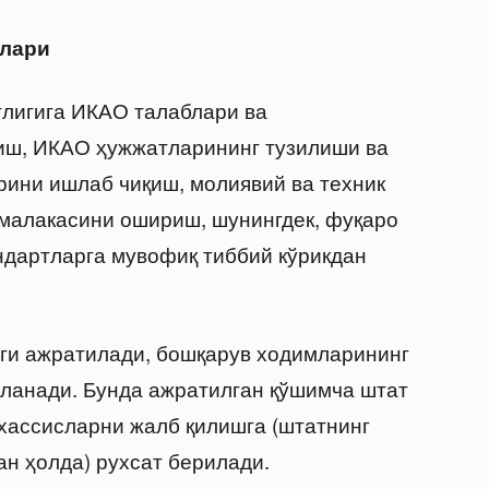
алари
тлигига ИКАО талаблари ва
тиш, ИКАО ҳужжатларининг тузилиши ва
ини ишлаб чиқиш, молиявий ва техник
 малакасини ошириш, шунингдек, фуқаро
ндартларга мувофиқ тиббий кўрикдан
иги ажратилади, бошқарув ходимларининг
иланади. Бунда ажратилган қўшимча штат
хассисларни жалб қилишга (штатнинг
ан ҳолда) рухсат берилади.