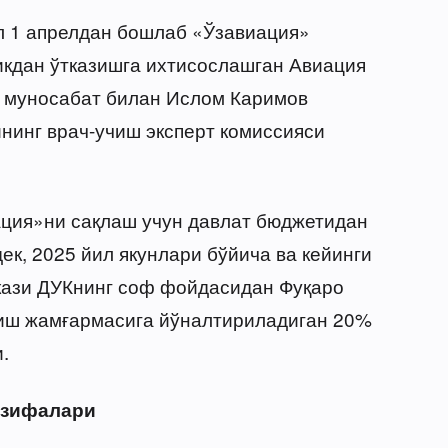
л 1 апрелдан бошлаб «Ўзавиация»
икдан ўтказишга ихтисослашган Авиация
у муносабат билан Ислом Каримов
нинг врач-учиш эксперт комиссияси
ация»ни сақлаш учун давлат бюджетидан
к, 2025 йил якунлари бўйича ва кейинги
кази ДУКнинг соф фойдасидан Фуқаро
иш жамғармасига йўналтириладиган 20%
.
азифалари