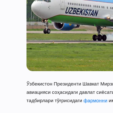
Ўзбекистон Президенти Шавкат Мирзи
авиацияси соҳасидаги давлат сиёса
тадбирлари тўғрисидаги
фармонни
им