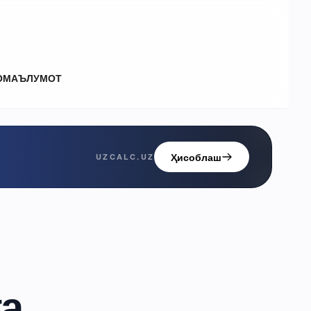
О
МАЪЛУМОТ
Ҳисоблаш
UZCALC.UZ
а