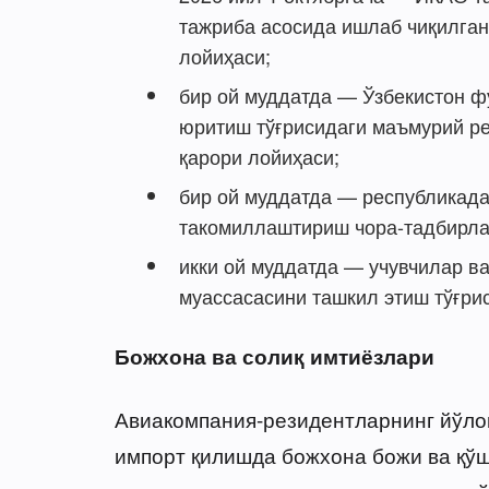
тажриба асосида ишлаб чиқилган
лойиҳаси;
бир ой муддатда — Ўзбекистон ф
юритиш тўғрисидаги маъмурий ре
қарори лойиҳаси;
бир ой муддатда — республикада
такомиллаштириш чора-тадбирлар
икки ой муддатда — учувчилар ва
муассасасини ташкил этиш тўғрис
Божхона ва солиқ имтиёзлари
Авиакомпания-резидентларнинг йўлов
импорт қилишда божхона божи ва қўш