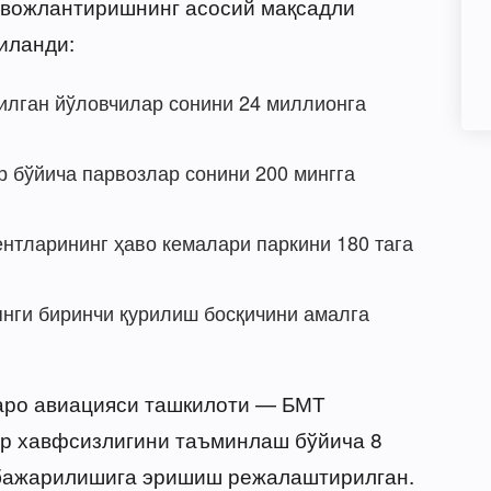
ивожлантиришнинг асосий мақсадли
иланди:
тилган йўловчилар сонини 24 миллионга
 бўйича парвозлар сонини 200 мингга
нтларининг ҳаво кемалари паркини 180 тага
янги биринчи қурилиш босқичини амалга
аро авиацияси ташкилоти — БМТ
ар хавфсизлигини таъминлаш бўйича 8
бажарилишига эришиш режалаштирилган.