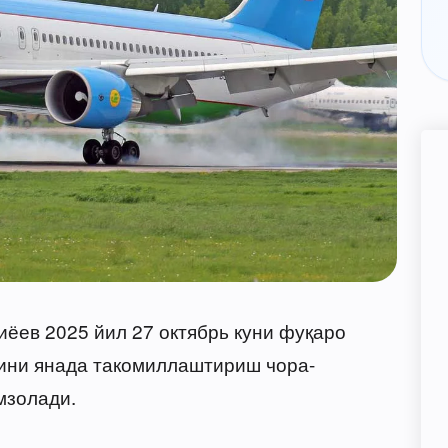
ёев 2025 йил 27 октябрь куни фуқаро
тини янада такомиллаштириш чора-
золади.