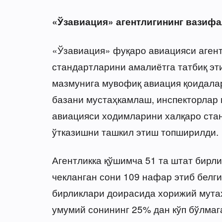
«Ўзавиация» агентлигининг вазиф
«Ўзавиация» фуқаро авиацияси аген
стандартларини амалиётга татбиқ э
мазмунига мувофиқ авиация қоидалар
базани мустаҳкамлаш, инспекторлар
авиацияси ходимларини халқаро ста
ўтказишни ташкил этиш топширилди.
Агентликка қўшимча 51 та штат бирл
чекланган сони 109 нафар этиб белг
бирликлари доирасида хорижий мута
умумий сонининг 25% дан кўп бўлмаг