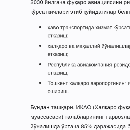
2030 йилгача фуқаро авиациясини р
кўрсаткичлари этиб қуйидагилар белг
ҳаво транспортида хизмат кўрса
етказиш;
халқаро ва маҳаллий йўналишлар
етказиш;
Республика авиакомпания-резиде
етказиш;
Тошкент халқаро аэропортининг 
ошириш.
Бундан ташқари, ИКАО (Халқаро фуқ
муассасаси) талабларининг парвозл
йўналишда ўртача 85% даражасида 