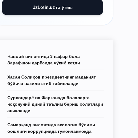
UzLotin.uz га ўтиш
Навоий вилоятида 3 нафар бола
Зарафшон дарёсида чўкиб кетди
Ҳасан Солиҳов президентнинг маданият
бўйича вакили этиб тайинланди
Сурхондарё ва Фарғонада болаларга
ноқонуний диний таълим бериш ҳолатлари
аниқланди
Самарқанд вилоятида экология бўлими
бошлиғи коррупцияда гумонланмоқда