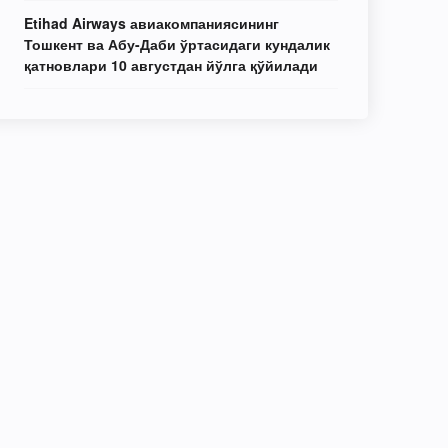
Etihad Airways авиакомпаниясининг
Тошкент ва Абу-Даби ўртасидаги кундалик
қатновлари 10 августдан йўлга қўйилади