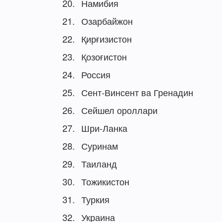
Намибия
Озарбайжон
Қирғизистон
Қозоғистон
Россия
Сент-Винсент ва Гренадин
Сейшел ороллари
Шри-Ланка
Суринам
Таиланд
Тожикистон
Туркия
Украина