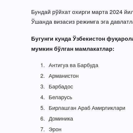
Бундай рўйхат охирги марта 2024 йи
Ўшанда визасиз режимга эга давлатла
Бугунги кунда Ўзбекистон фуқаро
мумкин бўлган мамлакатлар:
Антигуа ва Барбуда
Арманистон
Барбадос
Беларусь
Бирлашган Араб Амирликлари
Доминика
Эрон