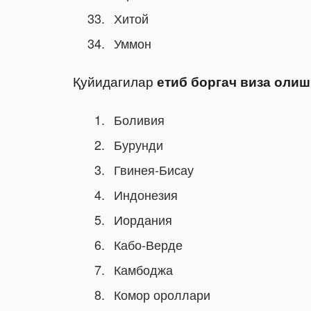
Хитой
Уммон
Қуйидагилар
етиб боргач виза олиш (
Боливия
Бурунди
Гвинея-Бисау
Индонезия
Иордания
Кабо-Верде
Камбоджа
Комор ороллари