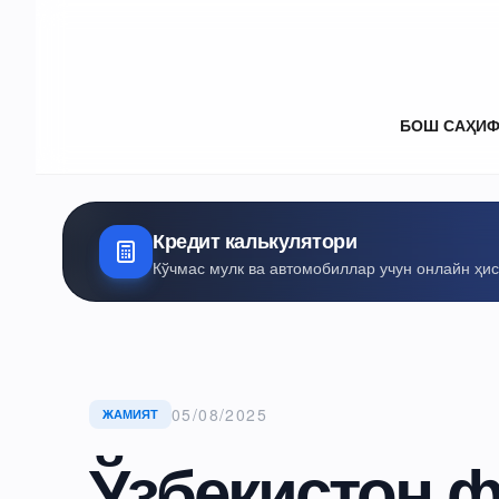
БОШ САҲИ
Кредит калькулятори
Кўчмас мулк ва автомобиллар учун онлайн ҳи
05/08/2025
ЖАМИЯТ
Ўзбекистон ф