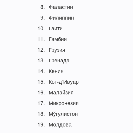
Фаластин
Филиппин
Гаити
Гамбия
Грузия
Гренада
Кения
Кот-д’Ивуар
Малайзия
Микронезия
Мўғулистон
Молдова