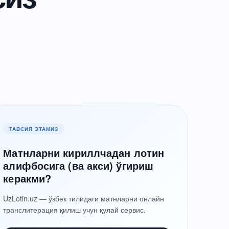
ТАВСИЯ ЭТАМИЗ
Матнларни кириллчадан лотин
алифбосига (ва акси) ўгириш
керакми?
UzLotin.uz — ўзбек тилидаги матнларни онлайн
транслитерация қилиш учун қулай сервис.