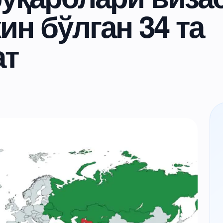
н бўлган 34 та
ат