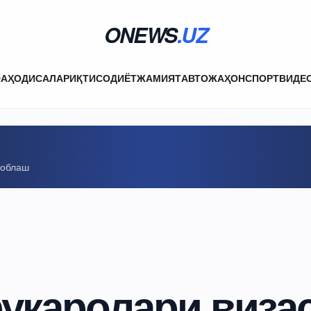
ONEWS
.UZ
ФА
ҲОДИСАЛАР
ИҚТИСОДИЁТ
ЖАМИЯТ
АВТО
ЖАҲОН
СПОРТ
ВИДЕ
соблаш
уқаролари виза