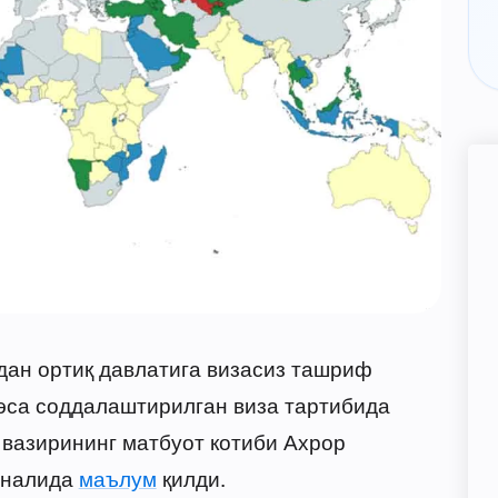
дан ортиқ давлатига визасиз ташриф
 эса соддалаштирилган виза тартибида
 вазирининг матбуот котиби Ахрор
аналида
маълум
қилди.