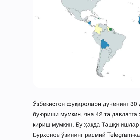
Ўзбекистон фуқаролари дунёнинг 30 
буюриши мумкин, яна 42 та давлатга
кириш мумкин. Бу ҳақда Ташқи ишлар
Бурхонов ўзининг расмий Telegram-к