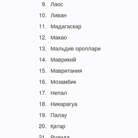
Лаос
Ливан
Мадагаскар
Макао
Мальдив ороллари
Маврикий
Мавритания
Мозамбик
Непал
Никарагуа
Палау
Қатар
Руанда