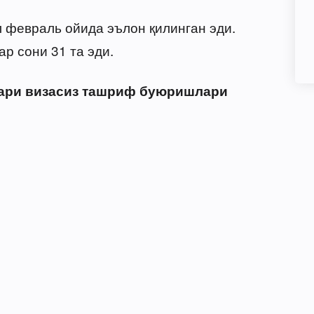
л февраль ойида эълон қилинган эди.
р сони 31 та эди.
лари визасиз ташриф буюришлари