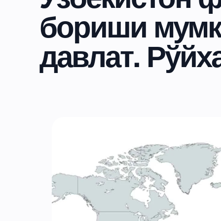
бориши мумки
давлат. Рўйх