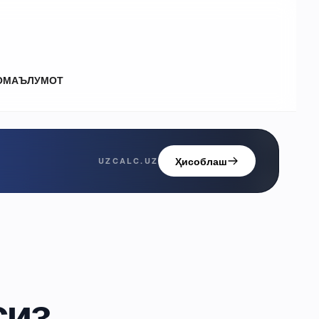
О
МАЪЛУМОТ
Ҳисоблаш
UZCALC.UZ
сиз