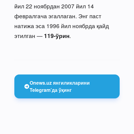
йил 22 ноябрдан 2007 йил 14
февралгача эгаллаган. Энг паст
натижа эса 1996 йил ноябрда қайд
этилган —
.
119-ўрин
Onews.uz янгиликларини
Telegram’да ўқинг