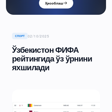
Ҳисоблаш
02/10/2025
СПОРТ
Ўзбекистон ФИФА
рейтингида ўз ўрнини
яхшилади