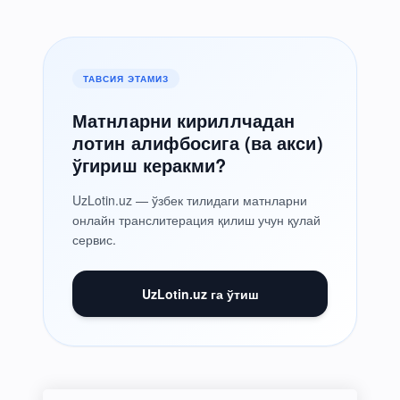
ТАВСИЯ ЭТАМИЗ
Матнларни кириллчадан
лотин алифбосига (ва акси)
ўгириш керакми?
UzLotin.uz — ўзбек тилидаги матнларни
онлайн транслитерация қилиш учун қулай
сервис.
UzLotin.uz га ўтиш