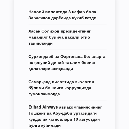
Навоий вилоятида 3 нафар бола
Зарафшон дарёсида чўкиб кетди
Ҳасан Солиҳов президентнинг
маданият бўйича вакили этиб
тайинланди
Сурхондарё ва Фарғонада болаларга
ноқонуний диний таълим бериш
ҳолатлари аниқланди
Самарқанд вилоятида экология
бўлими бошлиғи коррупцияда
гумонланмоқда
Etihad Airways авиакомпаниясининг
Тошкент ва Абу-Даби ўртасидаги
кундалик қатновлари 10 августдан
йўлга қўйилади