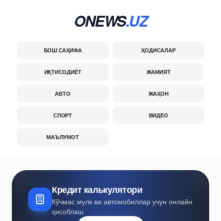
ONEWS
.UZ
БОШ САҲИФА
ҲОДИСАЛАР
ИҚТИСОДИЁТ
ЖАМИЯТ
АВТО
ЖАҲОН
СПОРТ
ВИДЕО
МАЪЛУМОТ
Кредит калькулятори
Кўчмас мулк ва автомобиллар учун онлайн
ҳисоблаш