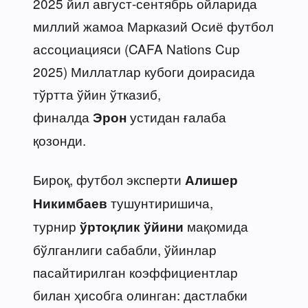
2025 йил август-сентябрь ойларида
миллий жамоа Марказий Осиё футбол
ассоциацияси (CAFA Nations Cup
2025) Миллатлар кубоги доирасида
тўртта ўйин ўтказиб,
финалда
устидан ғалаба
Эрон
қозонди.
Бироқ, футбол эксперти
Алишер
тушунтиришича,
Никимбаев
турнир
мақомида
ўртоқлик ўйини
бўлганлиги сабабли, ўйинлар
пасайтирилган коэффициентлар
билан ҳисобга олинган: дастлабки