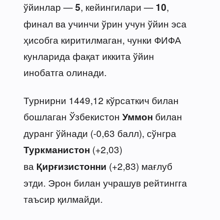
ўйинлар —
, кейингилари —
,
5
10
финал ва учинчи ўрин учун ўйин эса
ҳисобга киритилмаган, чунки ФИФА
кунларида фақат иккита ўйин
инобатга олинади.
Турнирни 1449,12 кўрсаткич билан
бошлаган Ўзбекистон
билан
Уммон
дуранг ўйнади (-0,63 балл), сўнгра
(+2,03)
Туркманистон
ва
(+2,83) мағлуб
Қирғизистонни
этди. Эрон билан учрашув рейтингга
таъсир қилмайди.