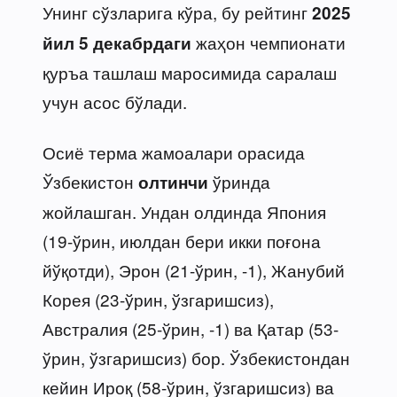
Унинг сўзларига кўра, бу рейтинг
2025
жаҳон чемпионати
йил 5 декабрдаги
қуръа ташлаш маросимида саралаш
учун асос бўлади.
Осиё терма жамоалари орасида
Ўзбекистон
ўринда
олтинчи
жойлашган. Ундан олдинда Япония
(19-ўрин, июлдан бери икки поғона
йўқотди), Эрон (21-ўрин, -1), Жанубий
Корея (23-ўрин, ўзгаришсиз),
Австралия (25-ўрин, -1) ва Қатар (53-
ўрин, ўзгаришсиз) бор. Ўзбекистондан
кейин Ироқ (58-ўрин, ўзгаришсиз) ва