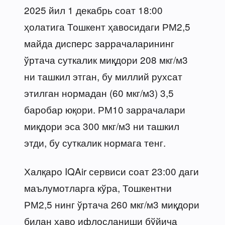
2025 йил 1 декабрь соат 18:00
ҳолатига Тошкент ҳавосидаги РМ2,5
майда дисперс заррачаларининг
ўртача суткалик миқдори 208 мкг/м3
ни ташкил этган, бу миллий рухсат
этилган нормадан (60 мкг/м3) 3,5
баробар юқори. РМ10 заррачалари
миқдори эса 300 мкг/м3 ни ташкил
этди, бу суткалик нормага тенг.
Халқаро IQAir сервиси соат 23:00 даги
маълумотларга кўра, Тошкентни
РМ2,5 нинг ўртача 260 мкг/м3 миқдори
билан ҳаво ифлосланиши бўйича