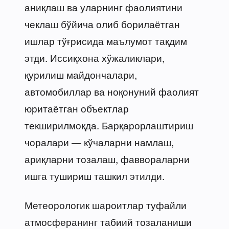
аниқлаш ва уларнинг фаолиятини
чеклаш бўйича олиб борилаётган
ишлар тўғрисида маълумот тақдим
этди. Иссиқхона хўжаликлари,
қурилиш майдончалари,
автомобиллар ва ноқонуний фаолият
юритаётган объектлар
текширилмоқда. Барқарорлаштириш
чоралари — кўчаларни намлаш,
ариқларни тозалаш, фаввораларни
ишга тушириш ташкил этилди.
Метеорологик шароитлар туфайли
атмосферанинг табиий тозаланиши