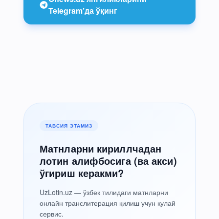
Telegram’да ўқинг
ТАВСИЯ ЭТАМИЗ
Матнларни кириллчадан
лотин алифбосига (ва акси)
ўгириш керакми?
UzLotin.uz — ўзбек тилидаги матнларни
онлайн транслитерация қилиш учун қулай
сервис.