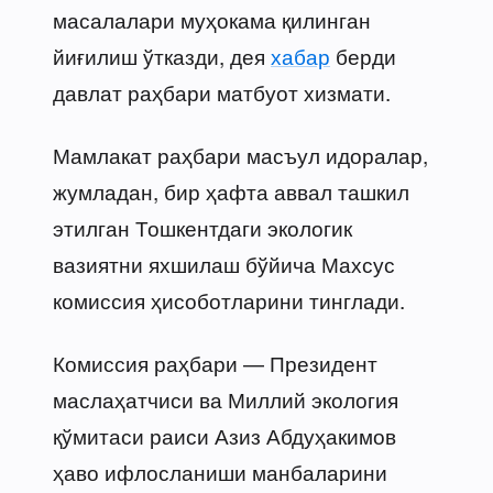
масалалари муҳокама қилинган
йиғилиш ўтказди, дея
хабар
берди
давлат раҳбари матбуот хизмати.
Мамлакат раҳбари масъул идоралар,
жумладан, бир ҳафта аввал ташкил
этилган Тошкентдаги экологик
вазиятни яхшилаш бўйича Махсус
комиссия ҳисоботларини тинглади.
Комиссия раҳбари — Президент
маслаҳатчиси ва Миллий экология
қўмитаси раиси Азиз Абдуҳакимов
ҳаво ифлосланиши манбаларини