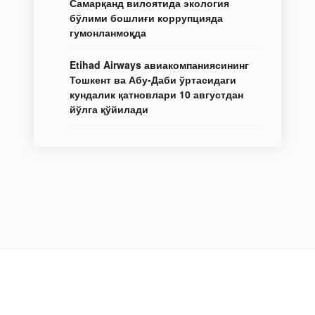
Самарқанд вилоятида экология
бўлими бошлиғи коррупцияда
гумонланмоқда
Etihad Airways авиакомпаниясининг
Тошкент ва Абу-Даби ўртасидаги
кундалик қатновлари 10 августдан
йўлга қўйилади