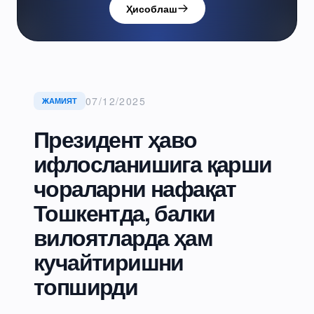
Ҳисоблаш
07/12/2025
ЖАМИЯТ
Президент ҳаво
ифлосланишига қарши
чораларни нафақат
Тошкентда, балки
вилоятларда ҳам
кучайтиришни
топширди