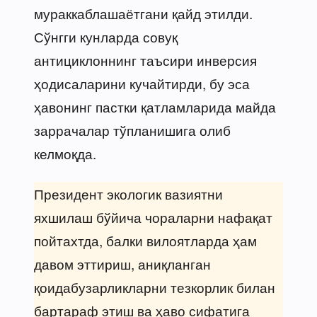
мураккаблашаётгани қайд этилди.
Сўнгги кунларда совуқ
антициклоннинг таъсири инверсия
ҳодисаларини кучайтирди, бу эса
ҳавонинг пастки қатламларида майда
заррачалар тўпланишига олиб
келмоқда.
Президент экологик вазиятни
яхшилаш бўйича чораларни нафақат
пойтахтда, балки вилоятларда ҳам
давом эттириш, аниқланган
қоидабузарликларни тезкорлик билан
бартараф этиш ва ҳаво сифатига