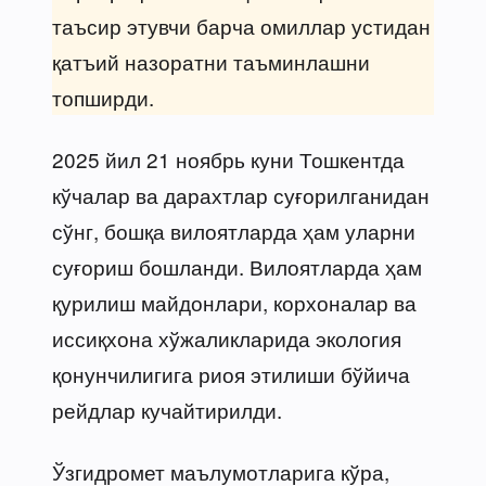
таъсир этувчи барча омиллар устидан
қатъий назоратни таъминлашни
топширди.
2025 йил 21 ноябрь куни Тошкентда
кўчалар ва дарахтлар суғорилганидан
сўнг, бошқа вилоятларда ҳам уларни
суғориш бошланди. Вилоятларда ҳам
қурилиш майдонлари, корхоналар ва
иссиқхона хўжаликларида экология
қонунчилигига риоя этилиши бўйича
рейдлар кучайтирилди.
Ўзгидромет маълумотларига кўра,