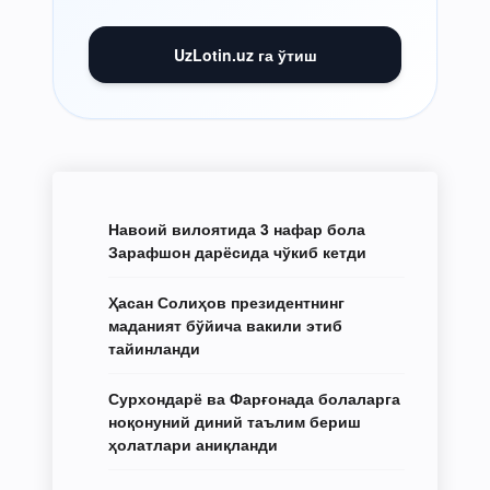
UzLotin.uz га ўтиш
Навоий вилоятида 3 нафар бола
Зарафшон дарёсида чўкиб кетди
Ҳасан Солиҳов президентнинг
маданият бўйича вакили этиб
тайинланди
Сурхондарё ва Фарғонада болаларга
ноқонуний диний таълим бериш
ҳолатлари аниқланди