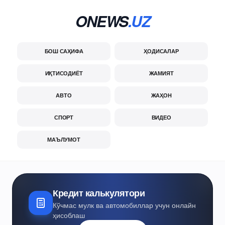
ONEWS
.UZ
БОШ САҲИФА
ҲОДИСАЛАР
ИҚТИСОДИЁТ
ЖАМИЯТ
АВТО
ЖАҲОН
СПОРТ
ВИДЕО
МАЪЛУМОТ
Кредит калькулятори
Кўчмас мулк ва автомобиллар учун онлайн
ҳисоблаш