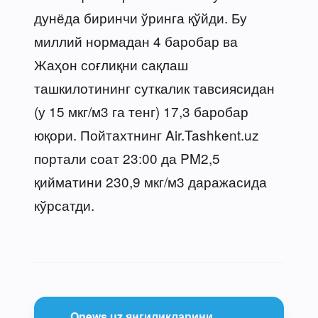
дунёда биринчи ўринга қўйди. Бу
миллий нормадан 4 баробар ва
Жаҳон соғлиқни сақлаш
ташкилотининг суткалик тавсиясидан
(у 15 мкг/м3 га тенг) 17,3 баробар
юқори. Пойтахтнинг Air.Tashkent.uz
портали соат 23:00 да PM2,5
қийматини 230,9 мкг/м3 даражасида
кўрсатди.
Onews.uz янгиликларини