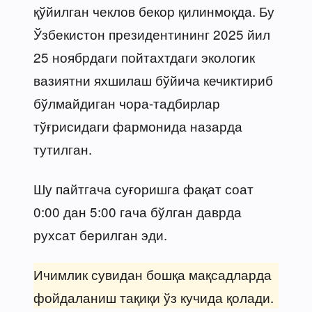
қўйилган чеклов бекор қилинмоқда. Бу
Ўзбекистон президентининг 2025 йил
25 ноябрдаги пойтахтдаги экологик
вазиятни яхшилаш бўйича кечиктириб
бўлмайдиган чора-тадбирлар
тўғрисидаги фармонида назарда
тутилган.
Шу пайтгача суғоришга фақат соат
0:00 дан 5:00 гача бўлган даврда
рухсат берилган эди.
Ичимлик сувидан бошқа мақсадларда
фойдаланиш тақиқи ўз кучида қолади.