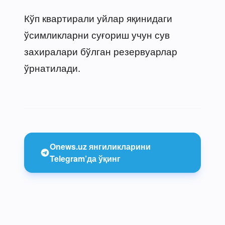
Кўп квартирали уйлар яқинидаги
ўсимликларни суғориш учун сув
захиралари бўлган резервуарлар
ўрнатилади.
Onews.uz янгиликларини
Telegram’да ўқинг