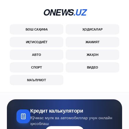
ONEWS
.UZ
БОШ САҲИФА
ҲОДИСАЛАР
ИҚТИСОДИЁТ
ЖАМИЯТ
АВТО
ЖАҲОН
СПОРТ
ВИДЕО
МАЪЛУМОТ
Кредит калькулятори
Кўчмас мулк ва автомобиллар учун онлайн
ҳисоблаш