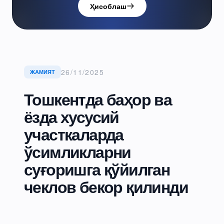
Ҳисоблаш
26/11/2025
ЖАМИЯТ
Тошкентда баҳор ва
ёзда хусусий
участкаларда
ўсимликларни
суғоришга қўйилган
чеклов бекор қилинди