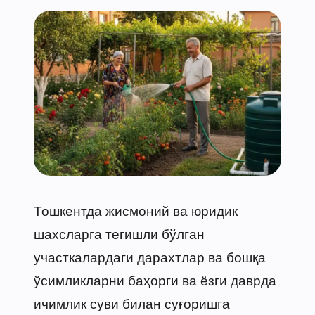
Тошкентда жисмоний ва юридик
шахсларга тегишли бўлган
участкалардаги дарахтлар ва бошқа
ўсимликларни баҳорги ва ёзги даврда
ичимлик суви билан суғоришга