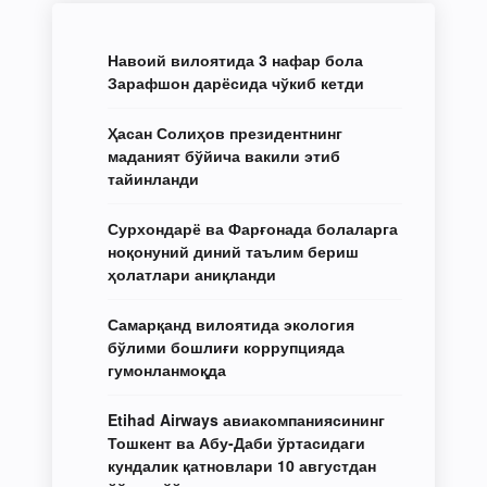
Навоий вилоятида 3 нафар бола
Зарафшон дарёсида чўкиб кетди
Ҳасан Солиҳов президентнинг
маданият бўйича вакили этиб
тайинланди
Сурхондарё ва Фарғонада болаларга
ноқонуний диний таълим бериш
ҳолатлари аниқланди
Самарқанд вилоятида экология
бўлими бошлиғи коррупцияда
гумонланмоқда
Etihad Airways авиакомпаниясининг
Тошкент ва Абу-Даби ўртасидаги
кундалик қатновлари 10 августдан