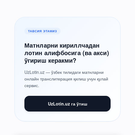
ТАВСИЯ ЭТАМИЗ
Матнларни кириллчадан
лотин алифбосига (ва акси)
ўгириш керакми?
UzLotin.uz — ўзбек тилидаги матнларни
онлайн транслитерация қилиш учун қулай
сервис.
UzLotin.uz га ўтиш