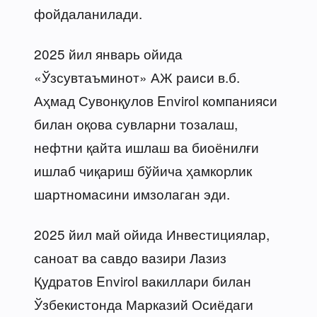
фойдаланилади.
2025 йил январь ойида
«Ўзсувтаъминот» АЖ раиси в.б.
Аҳмад Сувонқулов Envirol компанияси
билан оқова сувларни тозалаш,
нефтни қайта ишлаш ва биоёнилғи
ишлаб чиқариш бўйича ҳамкорлик
шартномасини имзолаган эди.
2025 йил май ойида Инвестициялар,
саноат ва савдо вазири Лазиз
Қудратов Envirol вакиллари билан
Ўзбекистонда Марказий Осиёдаги