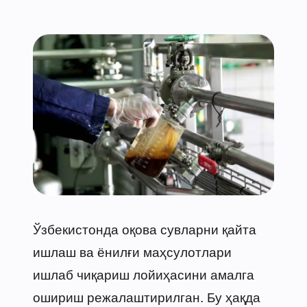
Ўзбекистонда оқова сувларни қайта
ишлаш ва ёнилғи маҳсулотлари
ишлаб чиқариш лойиҳасини амалга
ошириш режалаштирилган. Бу ҳақда