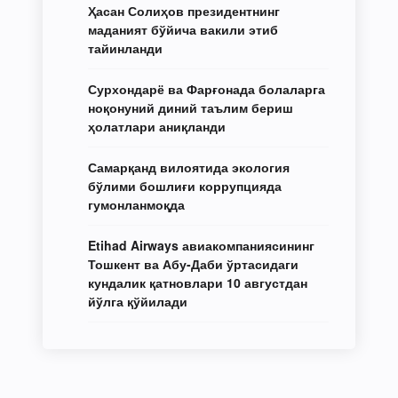
Ҳасан Солиҳов президентнинг
маданият бўйича вакили этиб
тайинланди
Сурхондарё ва Фарғонада болаларга
ноқонуний диний таълим бериш
ҳолатлари аниқланди
Самарқанд вилоятида экология
бўлими бошлиғи коррупцияда
гумонланмоқда
Etihad Airways авиакомпаниясининг
Тошкент ва Абу-Даби ўртасидаги
кундалик қатновлари 10 августдан
йўлга қўйилади