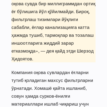
оқова сувда бир миллиграммдан ортиқ
ёғ бўлишига йўл қўйилмайди. Бироқ,
фильтрлаш тизимлари йўқлиги
сабабли, ёғлар канализацияга катта
ҳажмда тушиб, тармоқлар ва тозалаш
иншоотларига жиддий зарар
етказмоқда», — дея қайд этди Шерзод
Ҳидоятов.
Компания оқова сувлардан ёғларни
тутиб қоладиган махсус фильтрларни
ўрнатади. Хомашё қайта ишланиб,
совун ҳамда сурков-ёнилғи
материаллари ишлаб чиқариш учун