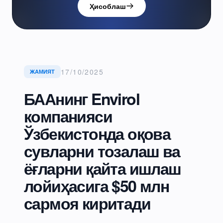
Ҳисоблаш
17/10/2025
ЖАМИЯТ
БААнинг Envirol
компанияси
Ўзбекистонда оқова
сувларни тозалаш ва
ёғларни қайта ишлаш
лойиҳасига $50 млн
сармоя киритади