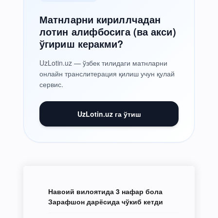
Матнларни кириллчадан
лотин алифбосига (ва акси)
ўгириш керакми?
UzLotin.uz — ўзбек тилидаги матнларни
онлайн транслитерация қилиш учун қулай
сервис.
UzLotin.uz га ўтиш
Навоий вилоятида 3 нафар бола
Зарафшон дарёсида чўкиб кетди