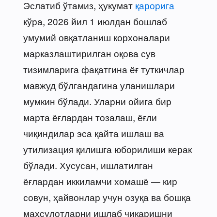
Эслатиб ўтамиз, ҳукумат
қарорига
кўра, 2026 йил 1 июлдан бошлаб
умумий овқатланиш корхоналари
марказлаштирилган оқова сув
тизимларига фақатгина ёғ туткичлар
мавжуд бўлгандагина уланишлари
мумкин бўлади. Уларни ойига бир
марта ёғлардан тозалаш, ёғли
чиқиндилар эса қайта ишлаш ва
утилизация қилишга юборилиши керак
бўлади. Хусусан, ишлатилган
ёғлардан иккиламчи хомашё — кир
совун, ҳайвонлар учун озуқа ва бошқа
маҳсулотларни ишлаб чиқаришни