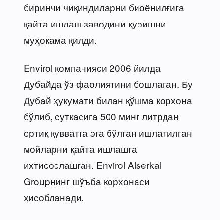
биринчи чиқиндиларни биоёнилғига
қайта ишлаш заводини қуришни
муҳокама қилди.
Envirol компанияси 2006 йилда
Дубайда ўз фаолиятини бошлаган. Бу
Дубай ҳукумати билан қўшма корхона
бўлиб, суткасига 500 минг литрдан
ортиқ қувватга эга бўлган ишлатилган
мойларни қайта ишлашга
ихтисослашган. Envirol Alserkal
Groupнинг шўъба корхонаси
ҳисобланади.