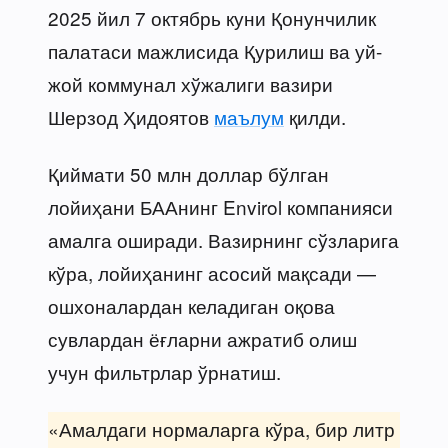
2025 йил 7 октябрь куни Қонунчилик
палатаси мажлисида Қурилиш ва уй-
жой коммунал хўжалиги вазири
Шерзод Ҳидоятов
маълум
қилди.
Қиймати 50 млн доллар бўлган
лойиҳани БААнинг Envirol компанияси
амалга оширади. Вазирнинг сўзларига
кўра, лойиҳанинг асосий мақсади —
ошхоналардан келадиган оқова
сувлардан ёғларни ажратиб олиш
учун фильтрлар ўрнатиш.
«Амалдаги нормаларга кўра, бир литр