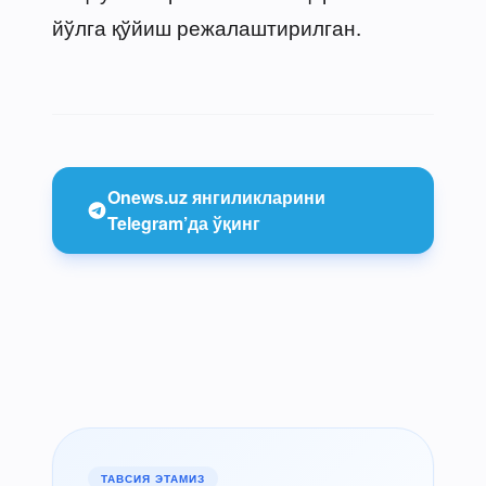
йўлга қўйиш режалаштирилган.
Onews.uz янгиликларини
Telegram’да ўқинг
ТАВСИЯ ЭТАМИЗ