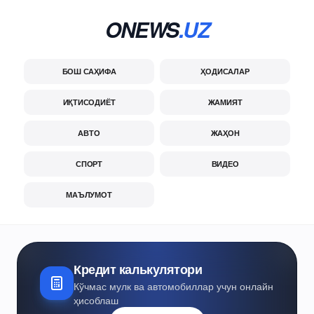
ONEWS
.UZ
БОШ САҲИФА
ҲОДИСАЛАР
ИҚТИСОДИЁТ
ЖАМИЯТ
АВТО
ЖАҲОН
СПОРТ
ВИДЕО
МАЪЛУМОТ
Кредит калькулятори
Кўчмас мулк ва автомобиллар учун онлайн
ҳисоблаш