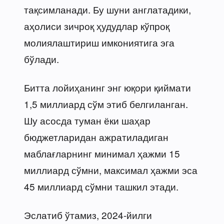
тақсимланади. Бу шуни англатадики,
аҳолиси зичроқ ҳудудлар кўпроқ
молиялаштириш имкониятига эга
бўлади.
Битта лойиҳанинг энг юқори қиймати
1,5 миллиард сўм этиб белгиланган.
Шу асосда туман ёки шаҳар
бюджетларидан ажратиладиган
маблағларнинг минимал ҳажми 15
миллиард сўмни, максимал ҳажми эса
45 миллиард сўмни ташкил этади.
Эслатиб ўтамиз, 2024-йилги