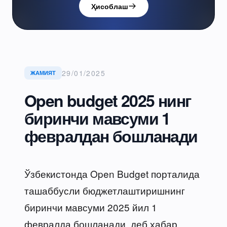
Ҳисоблаш
29/01/2025
ЖАМИЯТ
Open budget 2025 нинг
биринчи мавсуми 1
февралдан бошланади
Ўзбекистонда Open Budget порталида
ташаббусли бюджетлаштиришнинг
биринчи мавсуми 2025 йил 1
февралда бошланади, деб хабар