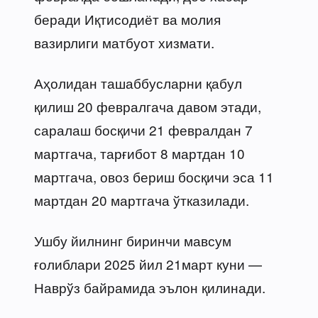
беради Иқтисодиёт ва молия
вазирлиги матбуот хизмати.
Аҳолидан ташаббусларни қабул
қилиш 20 февралгача давом этади,
саралаш босқичи 21 февралдан 7
мартгача, тарғибот 8 мартдан 10
мартгача, овоз бериш босқичи эса 11
мартдан 20 мартгача ўтказилади.
Ушбу йилнинг биринчи мавсум
ғолиблари 2025 йил 21март куни —
Наврўз байрамида эълон қилинади.