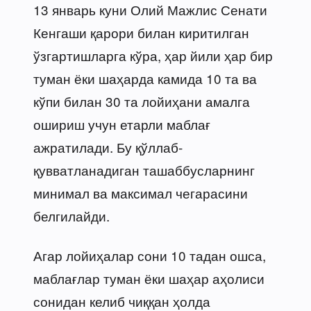
13 январь куни Олий Мажлис Сенати
Кенгаши қарори билан киритилган
ўзгартишларга кўра, ҳар йили ҳар бир
туман ёки шаҳарда камида 10 та ва
кўпи билан 30 та лойиҳани амалга
ошириш учун етарли маблағ
ажратилади. Бу қўллаб-
қувватланадиган ташаббусларнинг
минимал ва максимал чегарасини
белгилайди.
Агар лойиҳалар сони 10 тадан ошса,
маблағлар туман ёки шаҳар аҳолиси
сонидан келиб чиққан ҳолда