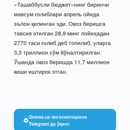
«Ташаббусли бюджет»нинг биринчи
мавсум ғолиблари апрель ойида
эълон қилинган эди. Овоз беришга
тавсия этилган 28,9 минг лойиҳадан
2770 таси ғолиб деб топилиб, уларга
3,3 триллион сўм йўналтирилган.
Ўшанда овоз беришда 11,7 миллион
киши иштирок этган.
Onews.uz янгиликларини
Telegram’да ўқинг