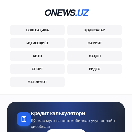
ONEWS
.UZ
БОШ САҲИФА
ҲОДИСАЛАР
ИҚТИСОДИЁТ
ЖАМИЯТ
АВТО
ЖАҲОН
СПОРТ
ВИДЕО
МАЪЛУМОТ
Кредит калькулятори
Кўчмас мулк ва автомобиллар учун онлайн
ҳисоблаш