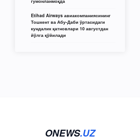
гумонланмоқда
Etihad Airways авиакомпаниясининг
Тошкент ва Абу-Даби ўртасидаги
кундалик қатновлари 10 августдан
йўлга қўйилади
ONEWS
.UZ