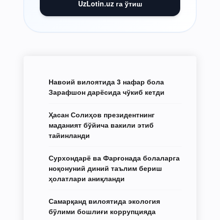
UzLotin.uz га ўтиш
Навоий вилоятида 3 нафар бола
Зарафшон дарёсида чўкиб кетди
Ҳасан Солиҳов президентнинг
маданият бўйича вакили этиб
тайинланди
Сурхондарё ва Фарғонада болаларга
ноқонуний диний таълим бериш
ҳолатлари аниқланди
Самарқанд вилоятида экология
бўлими бошлиғи коррупцияда