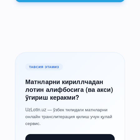
ТАВСИЯ ЭТАМИЗ
Матнларни кириллчадан
лотин алифбосига (ва акси)
ўгириш керакми?
UzLotin.uz — ўзбек тилидаги матнларни
онлайн транслитерация қилиш учун қулай
сервис.