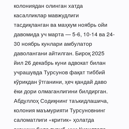
колониядан олинган хатда
касалликлар мавжудлиги
тасдиқланган ва маҳкум ноябрь ойи
давомида уч марта — 5-6, 10-14 ва 24-
30 ноябрь кунлари амбулатор
даволангани айтилган. Бироқ 2025
йил 26 декабрь куни адвокат билан
учрашувда Турсунов фақат тиббий
кўрикдан ўтганини, ҳеч қандай даво
ёки дори олмаганлигини билдирган.
Абдуллоҳ Содиқнинг таъкидлашича,
колония маъмурияти Турсуновнинг
саломатлиги «критик» ҳолатда
эканини била туриб, уни Қизилтепа