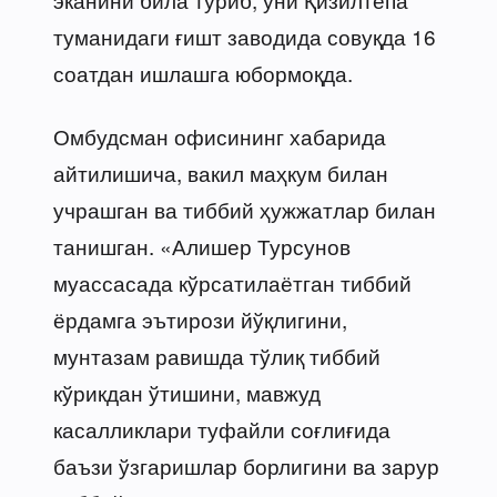
туманидаги ғишт заводида совуқда 16
соатдан ишлашга юбормоқда.
Омбудсман офисининг хабарида
айтилишича, вакил маҳкум билан
учрашган ва тиббий ҳужжатлар билан
танишган. «Алишер Турсунов
муассасада кўрсатилаётган тиббий
ёрдамга эътирози йўқлигини,
мунтазам равишда тўлиқ тиббий
кўрикдан ўтишини, мавжуд
касалликлари туфайли соғлиғида
баъзи ўзгаришлар борлигини ва зарур