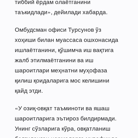
тиббий ёрдам олаётганини
таъкидлади», дейилади хабарда.
Омбудсман офиси Турсунов ўз
хоҳиши билан муассаса ошхонасида
ишлаётганини, қўшимча иш вақтига
жалб этилмаётганини ва иш
шароитлари меҳнатни муҳофаза
қилиш қоидаларига мос келишини
қайд этди.
«У озиқ-овқат таъминоти ва яшаш
шароитларига эътироз билдирмади.
Унинг сўзларига кўра, овқатланиш