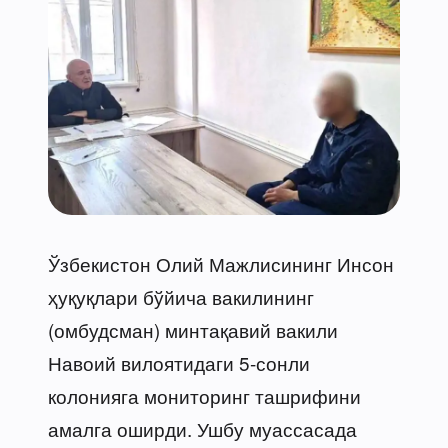
Ўзбекистон Олий Мажлисининг Инсон
ҳуқуқлари бўйича вакилининг
(омбудсман) минтақавий вакили
Навоий вилоятидаги 5-сонли
колонияга мониторинг ташрифини
амалга оширди. Ушбу муассасада