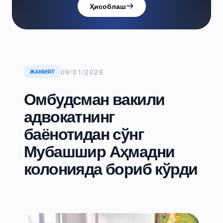
Ҳисоблаш
09/01/2026
ЖАМИЯТ
Омбудсман вакили
адвокатнинг
баёнотидан сўнг
Мубашшир Аҳмадни
колонияда бориб кўрди