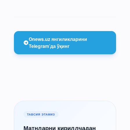
Onews.uz янгиликларини
Telegram’да ўқинг
ТАВСИЯ ЭТАМИЗ
Матнларни кириллчадан