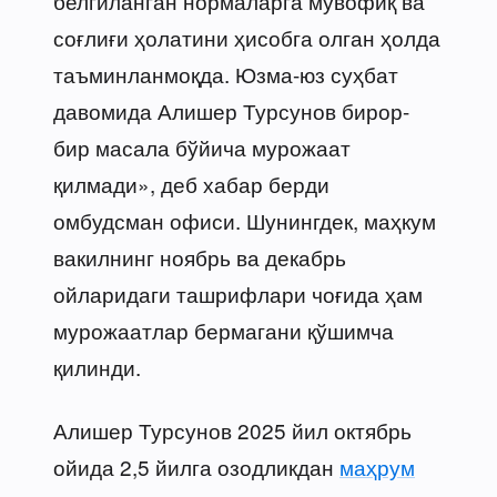
белгиланган нормаларга мувофиқ ва
соғлиғи ҳолатини ҳисобга олган ҳолда
таъминланмоқда. Юзма-юз суҳбат
давомида Алишер Турсунов бирор-
бир масала бўйича мурожаат
қилмади», деб хабар берди
омбудсман офиси. Шунингдек, маҳкум
вакилнинг ноябрь ва декабрь
ойларидаги ташрифлари чоғида ҳам
мурожаатлар бермагани қўшимча
қилинди.
Алишер Турсунов 2025 йил октябрь
ойида 2,5 йилга озодликдан
маҳрум