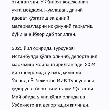
этилган эди. У Жиноят кодексининг
учта моддаси, жумладан, диний
адоват қўзғатиш ва диний
материалларни ноқонуний тарқатиш
бўйича айбдор деб топилган.
2023 йил охирида Турсунов
Истанбулда қўлга олиниб, депортация
марказига жойлаштирилган эди. 2024
йил февралида у озод қилинди.
Ўшанда Ўзбекистон ИИВ Турсуновни
қидирувга бергани маълум бўлганди.
Май ойида у яна қўлга олинди ва
Ўзбекистонга депортация қилинди.