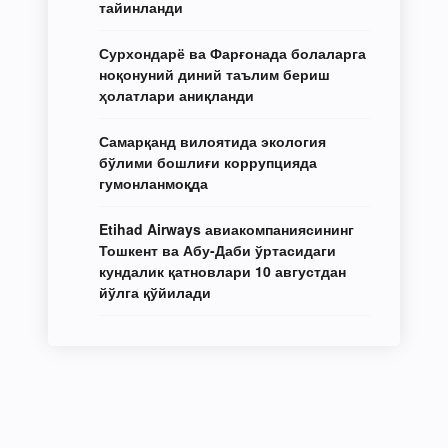
тайинланди
Сурхондарё ва Фарғонада болаларга
ноқонуний диний таълим бериш
ҳолатлари аниқланди
Самарқанд вилоятида экология
бўлими бошлиғи коррупцияда
гумонланмоқда
Etihad Airways авиакомпаниясининг
Тошкент ва Абу-Даби ўртасидаги
кундалик қатновлари 10 августдан
йўлга қўйилади