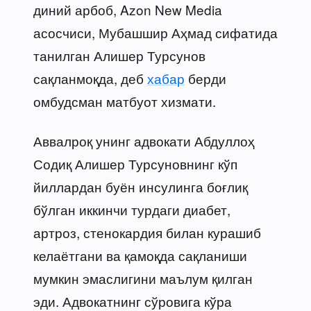
диний арбоб, Azon New Media
асосчиси, Мубашшир Аҳмад сифатида
танилган Алишер Турсунов
сақланмоқда, деб
хабар
берди
омбудсман матбуот хизмати.
Аввалроқ унинг адвокати Абдуллоҳ
Содиқ Алишер Турсуновнинг кўп
йиллардан буён инсулинга боғлиқ
бўлган иккинчи турдаги диабет,
артроз, стенокардия билан курашиб
келаётгани ва қамоқда сақланиши
мумкин эмаслигини маълум қилган
эди. Адвокатнинг сўровига кўра