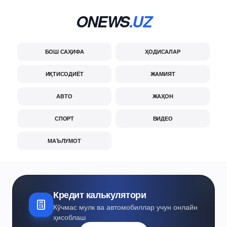
ONEWS
.UZ
БОШ САҲИФА
ҲОДИСАЛАР
ИҚТИСОДИЁТ
ЖАМИЯТ
АВТО
ЖАҲОН
СПОРТ
ВИДЕО
МАЪЛУМОТ
Кредит калькулятори
Кўчмас мулк ва автомобиллар учун онлайн
ҳисоблаш