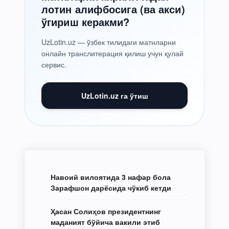
лотин алифбосига (ва акси)
ўгириш керакми?
UzLotin.uz — ўзбек тилидаги матнларни
онлайн транслитерация қилиш учун қулай
сервис.
UzLotin.uz га ўтиш
Навоий вилоятида 3 нафар бола
Зарафшон дарёсида чўкиб кетди
Ҳасан Солиҳов президентнинг
маданият бўйича вакили этиб