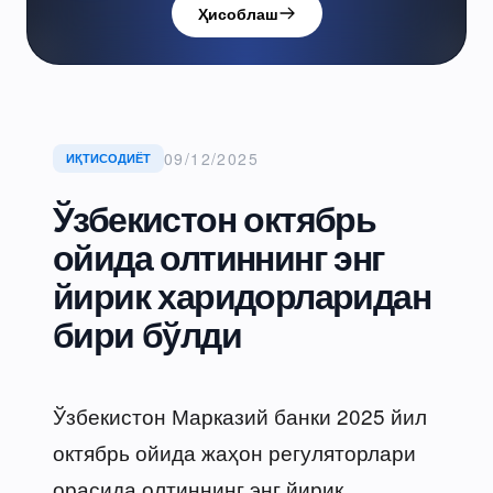
Ҳисоблаш
09/12/2025
ИҚТИСОДИЁТ
Ўзбекистон октябрь
ойида олтиннинг энг
йирик харидорларидан
бири бўлди
Ўзбекистон Марказий банки 2025 йил
октябрь ойида жаҳон регуляторлари
орасида олтиннинг энг йирик