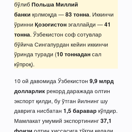
бўлиб
Польша Миллий
қолмоқда —
. Иккинчи
банки
83 тонна
ўринни
эгаллайди —
Қозоғистон
41
. Ўзбекистон соф сотувлар
тонна
бўйича Сингапурдан кейин иккинчи
ўринда туради (
сал
10 тоннадан
кўпроқ).
10 ой давомида Ўзбекистон
9,9 млрд
рекорд даражада олтин
долларлик
экспорт қилди, бу ўтган йилнинг шу
даврига нисбатан
кўпдир.
1,5 баравар
Мамлакат умумий экспортининг
37,1
олтин ҳиссасига тўғри келади.
фоизи