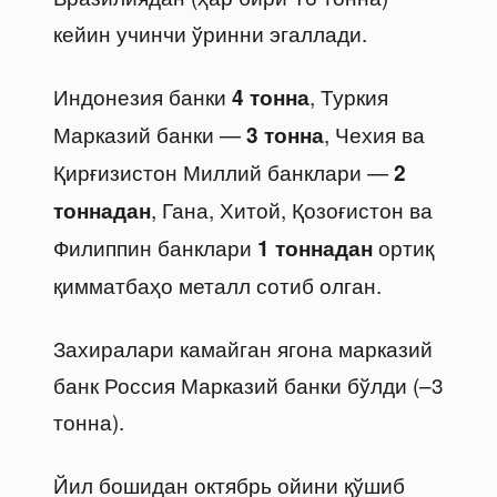
кейин учинчи ўринни эгаллади.
Индонезия банки
, Туркия
4 тонна
Марказий банки —
, Чехия ва
3 тонна
Қирғизистон Миллий банклари —
2
, Гана, Хитой, Қозоғистон ва
тоннадан
Филиппин банклари
ортиқ
1 тоннадан
қимматбаҳо металл сотиб олган.
Захиралари камайган ягона марказий
банк Россия Марказий банки бўлди (–3
тонна).
Йил бошидан октябрь ойини қўшиб