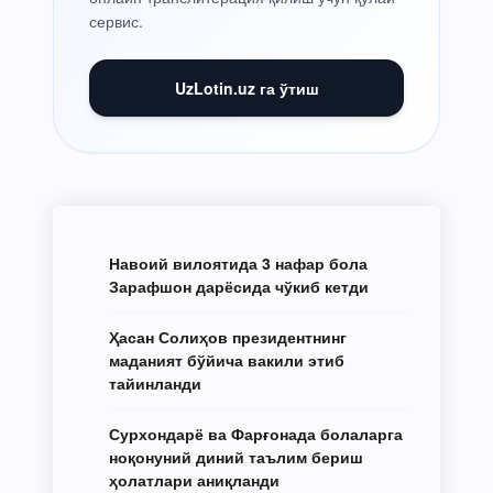
сервис.
UzLotin.uz га ўтиш
Навоий вилоятида 3 нафар бола
Зарафшон дарёсида чўкиб кетди
Ҳасан Солиҳов президентнинг
маданият бўйича вакили этиб
тайинланди
Сурхондарё ва Фарғонада болаларга
ноқонуний диний таълим бериш
ҳолатлари аниқланди