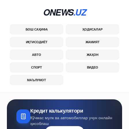
ONEWS
.UZ
БОШ САҲИФА
ҲОДИСАЛАР
ИҚТИСОДИЁТ
ЖАМИЯТ
АВТО
ЖАҲОН
СПОРТ
ВИДЕО
МАЪЛУМОТ
Кредит калькулятори
Кўчмас мулк ва автомобиллар учун онлайн
ҳисоблаш