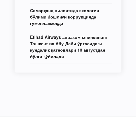
Самарқанд вилоятида экология
бўлими бошлиғи коррупцияда
гумонланмоқда
Etihad Airways авиакомпаниясининг
Тошкент ва Абу-Даби ўртасидаги
кундалик қатновлари 10 августдан
йўлга қўйилади