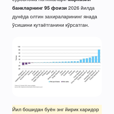
2026 йилда
банкларнинг 95 фоизи
дунёда олтин захираларининг янада
ўсишини кутаётганини кўрсатган.
Йил бошидан буён энг йирик харидор