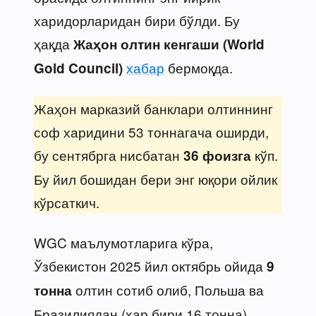
харидорларидан бири бўлди. Бу
ҳақда
Жаҳон олтин кенгаши (World
хабар
бермоқда.
Gold Council)
Жаҳон марказий банклари олтиннинг
соф харидини 53 тоннагача оширди,
бу сентябрга нисбатан
кўп.
36 фоизга
Бу йил бошидан бери энг юқори ойлик
кўрсаткич.
WGC маълумотларига кўра,
Ўзбекистон 2025 йил октябрь ойида
9
олтин сотиб олиб, Польша ва
тонна
Бразилиядан (ҳар бири 16 тонна)