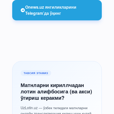
Onews.uz янгиликларини
Telegram’да ўқинг
ТАВСИЯ ЭТАМИЗ
Матнларни кириллчадан
лотин алифбосига (ва акси)
ўгириш керакми?
UzLotin.uz — ўзбек тилидаги матнларни
онлайн транслитерация қилиш учун қулай