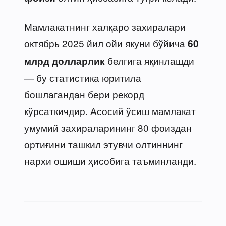
Мамлакатнинг халқаро захиралари
октябрь 2025 йил ойи якуни бўйича
60
белгига яқинлашди
млрд долларлик
— бу статистика юритила
бошлагандан бери рекорд
кўрсаткичдир. Асосий ўсиш мамлакат
умумий захираларининг 80 фоиздан
ортиғини ташкил этувчи олтиннинг
нархи ошиши ҳисобига таъминланди.