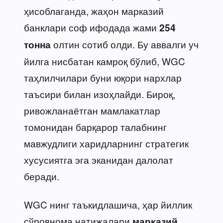
ҳисоблаганда, жаҳон марказий
банклари соф ифодада жами
254
олтин сотиб олди. Бу аввалги уч
тонна
йилга нисбатан камроқ бўлиб, WGC
таҳлилчилари буни юқори нархлар
таъсири билан изоҳлайди. Бироқ,
ривожланаётган мамлакатлар
томонидан барқарор талабнинг
мавжудлиги харидларнинг стратегик
хусусиятга эга эканидан далолат
беради.
WGC нинг таъкидлашича, ҳар йиллик
сўровнома натижалари
марказий