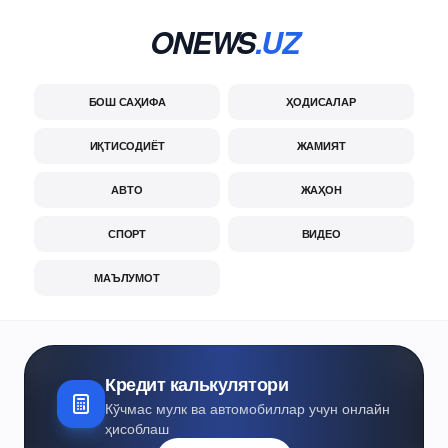
ONEWS
.UZ
БОШ САҲИФА
ҲОДИСАЛАР
ИҚТИСОДИЁТ
ЖАМИЯТ
АВТО
ЖАҲОН
СПОРТ
ВИДЕО
МАЪЛУМОТ
Кредит калькулятори
Кўчмас мулк ва автомобиллар учун онлайн
ҳисоблаш