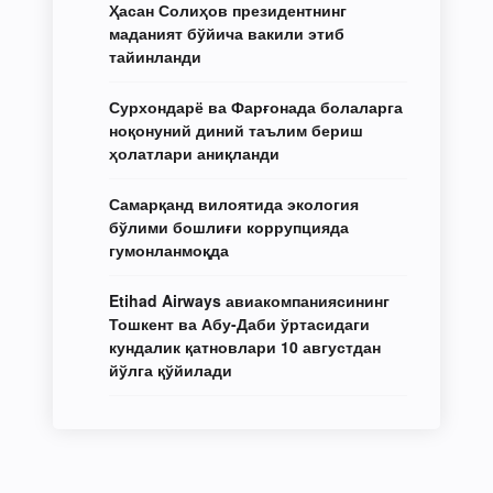
Ҳасан Солиҳов президентнинг
маданият бўйича вакили этиб
тайинланди
Сурхондарё ва Фарғонада болаларга
ноқонуний диний таълим бериш
ҳолатлари аниқланди
Самарқанд вилоятида экология
бўлими бошлиғи коррупцияда
гумонланмоқда
Etihad Airways авиакомпаниясининг
Тошкент ва Абу-Даби ўртасидаги
кундалик қатновлари 10 августдан
йўлга қўйилади