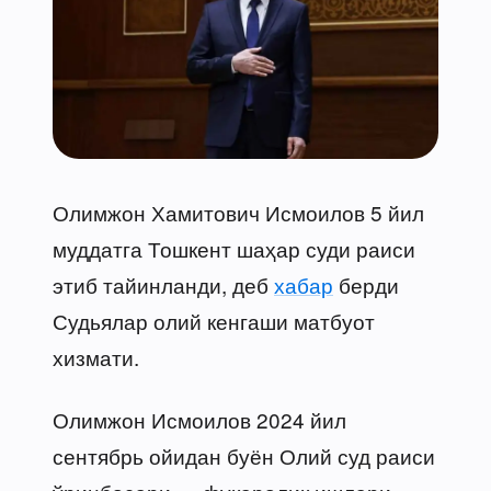
Олимжон Хамитович Исмоилов 5 йил
муддатга Тошкент шаҳар суди раиси
этиб тайинланди, деб
хабар
берди
Судьялар олий кенгаши матбуот
хизмати.
Олимжон Исмоилов 2024 йил
сентябрь ойидан буён Олий суд раиси