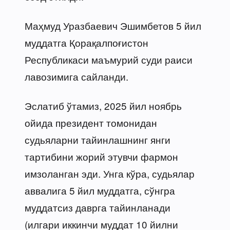
Маҳмуд Уразбаевич Эшимбетов 5 йил
муддатга Қорақалпоғистон
Республикаси маъмурий суди раиси
лавозимига сайланди.
Эслатиб ўтамиз, 2025 йил ноябрь
ойида президент томонидан
судьяларни тайинлашнинг янги
тартибини жорий этувчи фармон
имзоланган эди. Унга кўра, судьялар
аввалига 5 йил муддатга, сўнгра
муддатсиз даврга тайинланади
(илгари иккинчи муддат 10 йилни