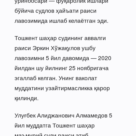
ўринбосари — фуқаролик ишлари
бўйича судлов ҳайъати раиси
лавозимида ишлаб келаётган эди.
Тошкент шаҳар судининг аввалги
раиси Эркин Хўжақулов ушбу
лавозимни 5 йил давомида — 2020
йилдан шу йилнинг 25 ноябригача
эгаллаб келган. Унинг ваколат
муддатини узайтирмасликка қарор
қилинди.
Улуғбек Алиджанович Алмамедов 5
йил муддатга Тошкент шаҳар
маъмурий суди раиси этиб