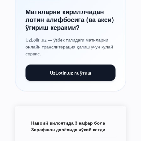
Матнларни кириллчадан
лотин алифбосига (ва акси)
ўгириш керакми?
UzLotin.uz — ўзбек тилидаги матнларни
онлайн транслитерация қилиш учун қулай
сервис.
UzLotin.uz га ўтиш
Навоий вилоятида 3 нафар бола
Зарафшон дарёсида чўкиб кетди