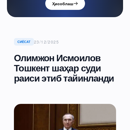
Ҳисоблаш
23/12/2025
СИЁСАТ
Олимжон Исмоилов
Тошкент шаҳар суди
раиси этиб тайинланди