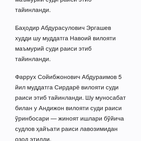
тайинланди.
Баҳодир Абдурасулович Эргашев
худди шу муддатга Навоий вилояти
маъмурий суди раиси этиб
тайинланди.
Фаррух Сойибжонович Абдураимов 5
йил муддатга Сирдарё вилояти суди
раиси этиб тайинланди. Шу муносабат
билан у Андижон вилояти суди раиси
ўринбосари — жиноят ишлари бўйича
судлов ҳайъати раиси лавозимидан
озод этилди.