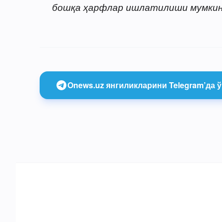
бошқа ҳарфлар ишлатилиши мумкин
Onews.uz янгиликларини Telegram’да ў