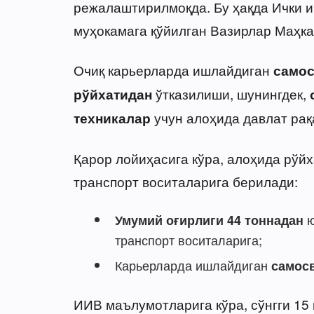
режалаштирилмоқда. Бу ҳақда Ички 
муҳокамага қўйилган Вазирлар Маҳк
Очиқ карьерларда ишлайдиган
самос
ўтказилиши, шунингдек,
рўйхатидан
учун алоҳида давлат рақ
техникалар
Қарор лойиҳасига кўра, алоҳида рўй
транспорт воситаларига берилади:
ю
Умумий оғирлиги 44 тоннадан
транспорт воситаларига;
Карьерларда ишлайдиган
самос
ИИВ маълумотларига кўра, сўнгги 15