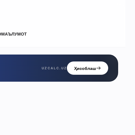
О
МАЪЛУМОТ
Ҳисоблаш
UZCALC.UZ