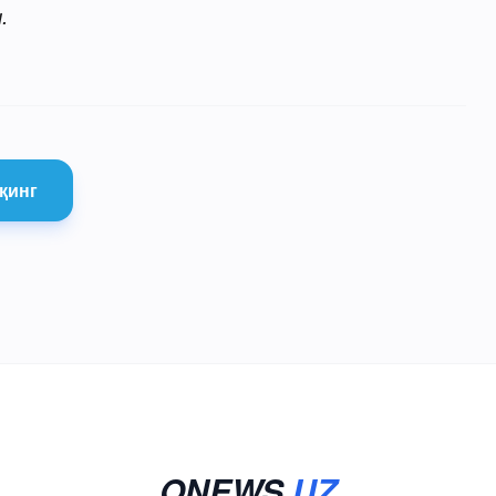
.
қинг
ONEWS
.UZ