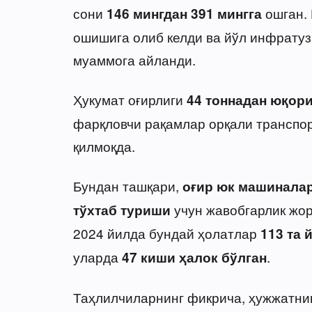
сони
ошган. 
146 мингдан 391 мингга
ошишига олиб келди ва йўл инфрату
муаммога айланди.
Ҳукумат оғирлиги
44 тоннадан юқор
фарқловчи рақамлар орқали транспо
қилмоқда.
Бундан ташқари,
оғир юк машиналар
учун жавобгарлик жор
тўхтаб туриши
2024 йилда бундай ҳолатлар
113 та 
уларда
.
47 киши ҳалок бўлган
Таҳлилчиларнинг фикрича, ҳужжатни