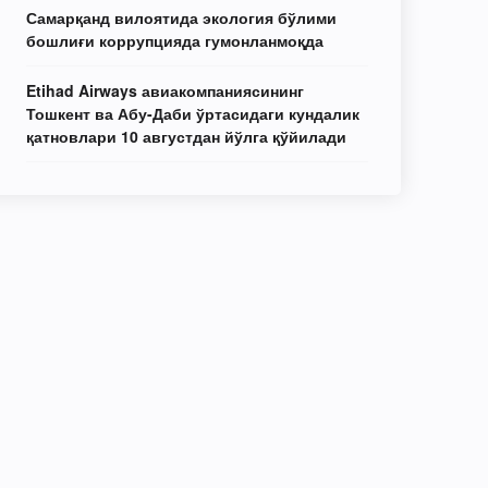
Самарқанд вилоятида экология бўлими
бошлиғи коррупцияда гумонланмоқда
Etihad Airways авиакомпаниясининг
Тошкент ва Абу-Даби ўртасидаги кундалик
қатновлари 10 августдан йўлга қўйилади