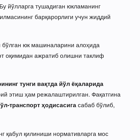
Бу йўлларга тушадиган юкламанинг
зилмасининг барқарорлиги учун жиддий
бўлган юк машиналарини алоҳида
и
рт оқимидан ажратиб олишни таклиф
ининг тунги вақтда йўл ёқаларида
ий этиш ҳам режалаштирилган. Фақатгина
сабаб бўлиб,
йўл-транспорт ҳодисасига
нг қабул қилиниши нормативларга мос