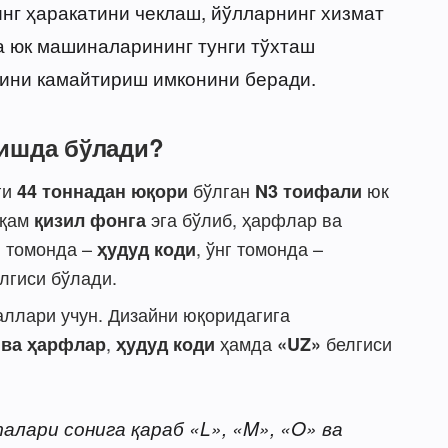
нг ҳаракатини чеклаш, йўлларнинг хизмат
а юк машиналарининг тунги тўхташ
нини камайтириш имконини беради.
нишда бўлади?
ги
бўлган
юк
44 тоннадан юқори
N3 тоифали
ақам
эга бўлиб, ҳарфлар ва
қизил фонга
п томонда –
, ўнг томонда –
ҳудуд коди
лгиси бўлади.
аллари учун. Дизайни юқоридагига
,
ҳамда
белгиси
 ва ҳарфлар
ҳудуд коди
«UZ»
лари сонига қараб «L», «M», «O» ва