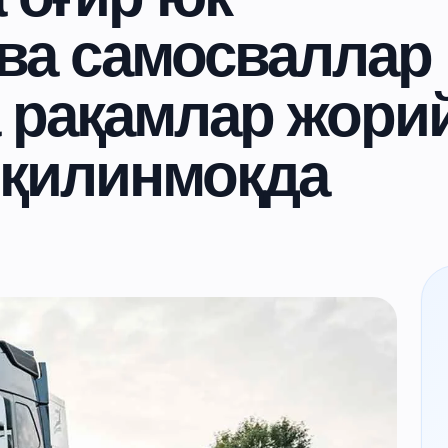
ва самосваллар
а рақамлар жори
 қилинмоқда