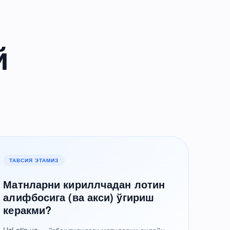
й
ТАВСИЯ ЭТАМИЗ
Матнларни кириллчадан лотин
алифбосига (ва акси) ўгириш
керакми?