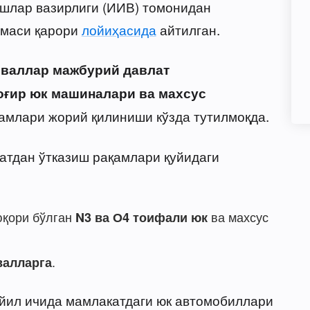
ишлар вазирлиги (ИИВ) томонидан
амаси қарори
лойиҳасида
айтилган.
валлар мажбурий давлат
оғир юк машиналари ва махсус
амлари жорий қилиниши кўзда тутилмоқда.
хатдан ўтказиш рақамлари қуйидаги
қори бўлган
ва махсус
N3 ва О4 тоифали юк
.
валларга
 йил ичида мамлакатдаги юк автомобиллари