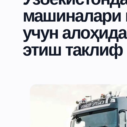
машиналари 
учун алоҳид
этиш таклиф