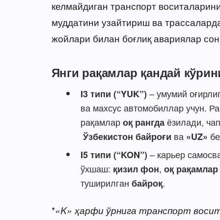
келмайдиган транспорт воситаларини
муддатини узайтириш ва трассалард
жойлари билан боғлиқ авариялар со
Янги рақамлар қандай кўри
– умумий оғирли
I3 типи (“YUK”)
ва махсус автомобиллар учун. Р
рақамлар
ёзилади, ча
оқ рангда
ва
бе
Ўзбекистон байроғи
«UZ»
– карьер самосв
I5 типи (“KON”)
ўхшаш:
,
қизил фон
оқ рақамлар
туширилган
.
байроқ
*
«K» ҳарфи ўрнига транспорт восита