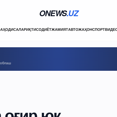
ONEWS
.UZ
ФА
ҲОДИСАЛАР
ИҚТИСОДИЁТ
ЖАМИЯТ
АВТО
ЖАҲОН
СПОРТ
ВИДЕ
соблаш
 оғир юк