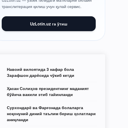
UzLotin.uz — ўзбек тилидаги матнларни онлайн
транслитерация қилиш учун қулай сервис.
UzLotin.uz га ўтиш
Навоий вилоятида 3 нафар бола
Зарафшон дарёсида чўкиб кетди
Ҳасан Солиҳов президентнинг маданият
бўйича вакили этиб тайинланди
Сурхондарё ва Фарғонада болаларга
ноқонуний диний таълим бериш ҳолатлари
аниқланди