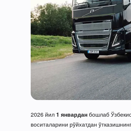
2026 йил
бошлаб Ўзбекис
1 январдан
воситаларини рўйхатдан ўтказишнинг