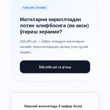
ТАВСИЯ ЭТАМИЗ
Матнларни кириллчадан
лотин алифбосига (ва акси)
ўгириш керакми?
UzLotin.uz — ўзбек тилидаги матнларни
онлайн транслитерация қилиш учун қулай
сервис.
UzLotin.uz га ўтиш
Навоий вилоятида 3 нафар бола