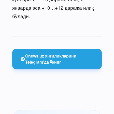
январда эса +10…+12 даража илиқ
бўлади.
Onews.uz янгиликларини
Telegram’да ўқинг