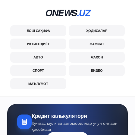
ONEWS
.UZ
БОШ САҲИФА
ҲОДИСАЛАР
ИҚТИСОДИЁТ
ЖАМИЯТ
АВТО
ЖАҲОН
СПОРТ
ВИДЕО
МАЪЛУМОТ
Кредит калькулятори
Кўчмас мулк ва автомобиллар учун онлайн
ҳисоблаш