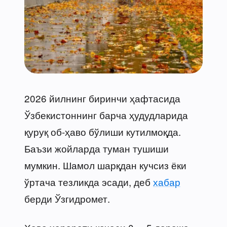
2026 йилнинг биринчи ҳафтасида
Ўзбекистоннинг барча ҳудудларида
қуруқ об-ҳаво бўлиши кутилмоқда.
Баъзи жойларда туман тушиши
мумкин. Шамол шарқдан кучсиз ёки
ўртача тезликда эсади, деб
хабар
берди Ўзгидромет.