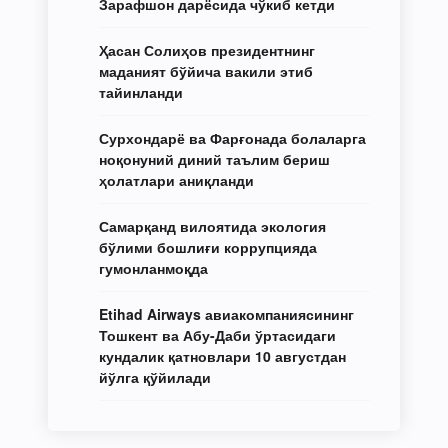
Зарафшон дарёсида чўкиб кетди
Ҳасан Солиҳов президентнинг
маданият бўйича вакили этиб
тайинланди
Сурхондарё ва Фарғонада болаларга
ноқонуний диний таълим бериш
ҳолатлари аниқланди
Самарқанд вилоятида экология
бўлими бошлиғи коррупцияда
гумонланмоқда
Etihad Airways авиакомпаниясининг
Тошкент ва Абу-Даби ўртасидаги
кундалик қатновлари 10 августдан
йўлга қўйилади