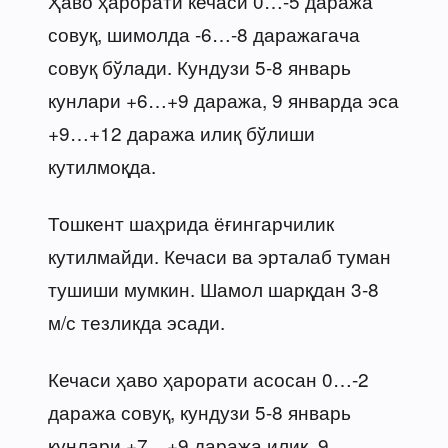
Ҳаво ҳарорати кечаси 0…-5 даража
совуқ, шимолда -6…-8 даражагача
совуқ бўлади. Кундузи 5-8 январь
кунлари +6…+9 даража, 9 январда эса
+9…+12 даража илиқ бўлиши
кутилмоқда.
Тошкент шаҳрида ёғингарчилик
кутилмайди. Кечаси ва эрталаб туман
тушиши мумкин. Шамол шарқдан 3-8
м/с тезликда эсади.
Кечаси ҳаво ҳарорати асосан 0…-2
даража совуқ, кундузи 5-8 январь
кунлари +7…+9 даража илиқ, 9