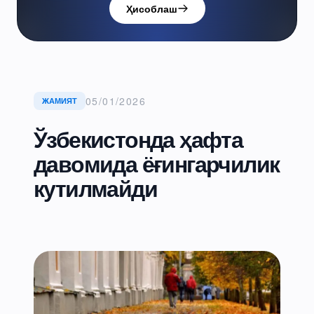
Ҳисоблаш
05/01/2026
ЖАМИЯТ
Ўзбекистонда ҳафта
давомида ёғингарчилик
кутилмайди