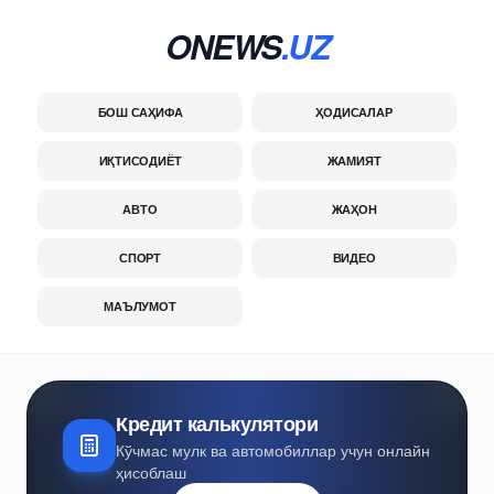
ONEWS
.UZ
БОШ САҲИФА
ҲОДИСАЛАР
ИҚТИСОДИЁТ
ЖАМИЯТ
АВТО
ЖАҲОН
СПОРТ
ВИДЕО
МАЪЛУМОТ
Кредит калькулятори
Кўчмас мулк ва автомобиллар учун онлайн
ҳисоблаш