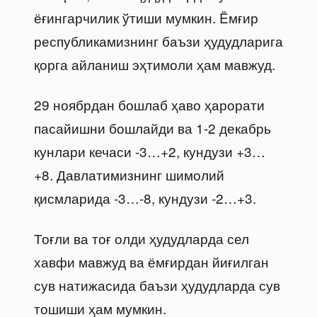
ёғингарчилик ўтиши мумкин. Ëмғир
республикамизнинг баъзи ҳудудларига
қорга айланиш эҳтимоли ҳам мавжуд.
29 ноябрдан бошлаб ҳаво ҳарорати
пасайишни бошлайди ва 1-2 декабрь
кунлари кечаси -3…+2, кундузи +3…
+8. Давлатимизнинг шимолий
қисмларида -3…-8, кундузи -2…+3.
Тоғли ва тоғ олди ҳудудларда сел
хавфи мавжуд ва ёмғирдан йиғилган
сув натижасида баъзи ҳудудларда сув
тошиши ҳам мумкин.