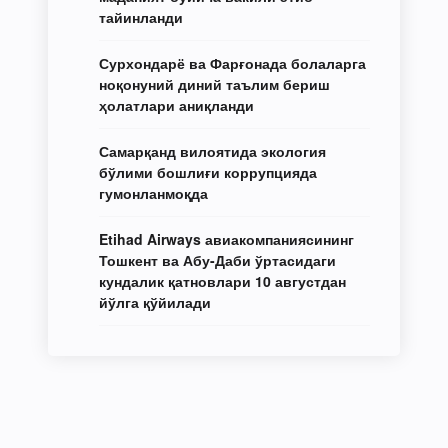
тайинланди
Сурхондарё ва Фарғонада болаларга
ноқонуний диний таълим бериш
ҳолатлари аниқланди
Самарқанд вилоятида экология
бўлими бошлиғи коррупцияда
гумонланмоқда
Etihad Airways авиакомпаниясининг
Тошкент ва Абу-Даби ўртасидаги
кундалик қатновлари 10 августдан
йўлга қўйилади