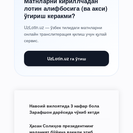
Матнларни кириллчадан
лотин алифбосига (ва акси)
ўгириш керакми?
UzLotin.uz — ўзбек тилидаги матнларни
онлайн транслитерация қилиш учун қулай
сервис.
UzLotin.uz га ўтиш
Навоий вилоятида 3 нафар бола
Зарафшон дарёсида чўкиб кетди
Ҳасан Солиҳов президентнинг
маданият бўйича вакили этиб