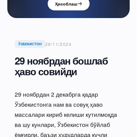
Ҳисоблаш
28/11/2024
ЎЗБЕКИСТОН
29 ноябрдан бошлаб
ҳаво совийди
29 ноябрдан 2 декабрга қадар
Ўзбекистонга нам ва совуқ ҳаво
массалари кириб келиши кутилмоқда
ва шу кунлари, Ўзбекистон бўйлаб
ёмғирли, баъзи ҳудудларда кучли