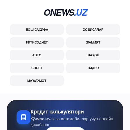
ONEWS
.UZ
БОШ САҲИФА
ҲОДИСАЛАР
ИҚТИСОДИЁТ
ЖАМИЯТ
АВТО
ЖАҲОН
СПОРТ
ВИДЕО
МАЪЛУМОТ
Кредит калькулятори
Кўчмас мулк ва автомобиллар учун онлайн
ҳисоблаш