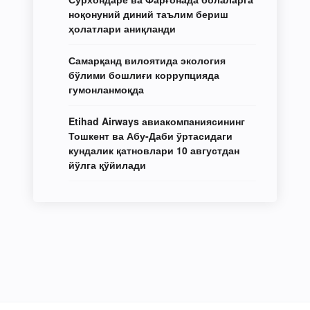
ноқонуний диний таълим бериш
ҳолатлари аниқланди
Самарқанд вилоятида экология
бўлими бошлиғи коррупцияда
гумонланмоқда
Etihad Airways авиакомпаниясининг
Тошкент ва Абу-Даби ўртасидаги
кундалик қатновлари 10 августдан
йўлга қўйилади