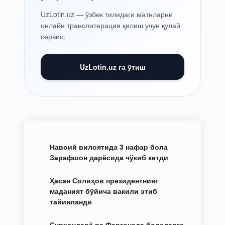
UzLotin.uz — ўзбек тилидаги матнларни
онлайн транслитерация қилиш учун қулай
сервис.
UzLotin.uz га ўтиш
Навоий вилоятида 3 нафар бола
Зарафшон дарёсида чўкиб кетди
Ҳасан Солиҳов президентнинг
маданият бўйича вакили этиб
тайинланди
Сурхондарё ва Фарғонада болаларга