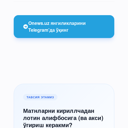
Onews.uz янгиликларини
Telegram’да ўқинг
ТАВСИЯ ЭТАМИЗ
Матнларни кириллчадан
лотин алифбосига (ва акси)
ўгириш керакми?