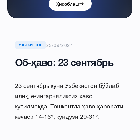
Ҳисоблаш
23/09/2024
ЎЗБЕКИСТОН
Об-ҳаво: 23 сентябрь
23 сентябрь куни Ўзбекистон бўйлаб
илиқ, ёғингарчиликсиз ҳаво
кутилмоқда. Тошкентда ҳаво ҳарорати
кечаси 14-16°, кундузи 29-31°.