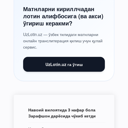
Матнларни кириллчадан
лотин алифбосига (ва акси)
ўгириш керакми?
UzLotin.uz — ўзбек тилидаги матнларни
онлайн транслитерация қилиш учун қулай
сервис.
UzLotin.uz га ўтиш
Навоий вилоятида 3 нафар бола
Зарафшон дарёсида чўкиб кетди