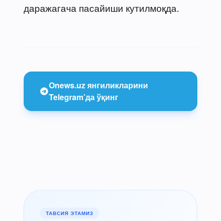
даражагача пасайиши кутилмоқда.
Onews.uz янгиликларини
Telegram’да ўқинг
ТАВСИЯ ЭТАМИЗ