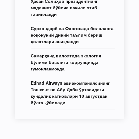
Ҳасан Солиҳов президентнинг
маданият бўйича вакили этиб
тайинланди
Сурхондарё ва Фарғонада болаларга
ноқонуний диний таълим бериш
ҳолатлари аниқланди
Самарқанд вилоятида экология
бўлими бошлиғи коррупцияда
гумонланмоқда
Etihad Airways авиакомпаниясининг
Тошкент ва Абу-Даби ўртасидаги
кундалик қатновлари 10 августдан
йўлга қўйилади