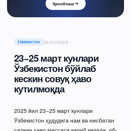
Ҳисоблаш
20/03/2025
ЎЗБЕКИСТОН
23−25 март кунлари
Ўзбекистон бўйлаб
кескин совуқ ҳаво
кутилмоқда
2025 йил 23−25 март кунлари
Ўзбекистон ҳудудига нам ва нисбатан
салқин ҳаво массаси кириб келади, об-