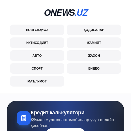
ONEWS
.UZ
БОШ САҲИФА
ҲОДИСАЛАР
ИҚТИСОДИЁТ
ЖАМИЯТ
АВТО
ЖАҲОН
СПОРТ
ВИДЕО
МАЪЛУМОТ
Кредит калькулятори
Кўчмас мулк ва автомобиллар учун онлайн
ҳисоблаш