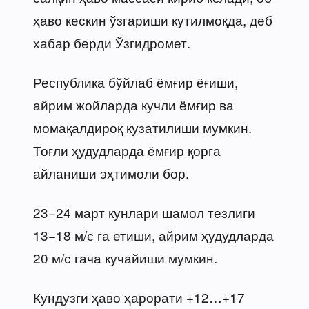
ҳаво кескин ўзгариши кутилмоқда, деб
хабар берди Ўзгидромет.
Республика бўйлаб ёмғир ёғиши,
айрим жойларда кучли ёмғир ва
момақалдироқ кузатилиши мумкин.
Тоғли ҳудудларда ёмғир қорга
айланиши эҳтимоли бор.
23−24 март кунлари шамол тезлиги
13−18 м/с га етиши, айрим ҳудудларда
20 м/с гача кучайиши мумкин.
Кундузги ҳаво ҳарорати +12…+17